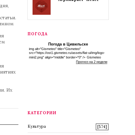
дня,
статьи.
аимном
ПОГОДА
ия
ем
Погода в Цивильске
img alt="Gismeteo" title="Gismeteo"
т
src="https://ost1.gismeteo.ru/assets/flat-ui/img/logo-
mini2.png" align="middle" border="0" />
Gismeteo
Прогноз на 2 недели
ия
риятиях
и. Их
КАТЕГОРИИ
Культура
[574]