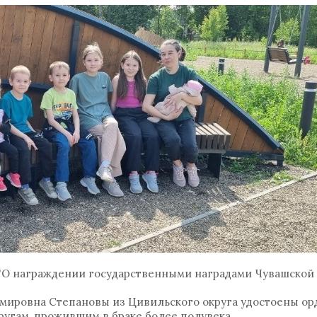
 "О награждении государственными наградами Чувашской
мировна Степановы из Цивильского округа удостоены орд
пругам, прожившим в браке более полувека.