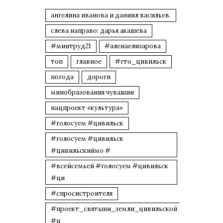
ангелина иванова и даниил васильев.
слева направо: дарья акашева
#минтруд21
#аленаелизарова
топ
главное
#гто_цивильск
погода
дороги
минобразования чувашии
нацпроект «культура»
#голосуем #цивильск
#голосуем #цивильск
#цивильскиймо #
#всейсемьей #голосуем #цивильск
#ци
#спросистроителя
#проект_святыни_земли_цивильской
#ц