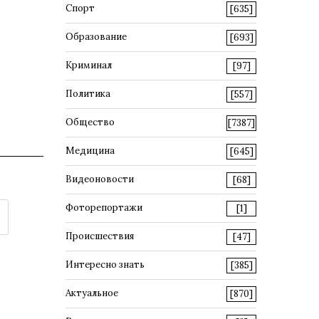
Спорт
[635]
Образование
[693]
Криминал
[97]
Политика
[557]
Общество
[7387]
Медицина
[645]
Видеоновости
[68]
Фоторепортажи
[1]
Происшествия
[47]
Интересно знать
[385]
Актуальное
[870]