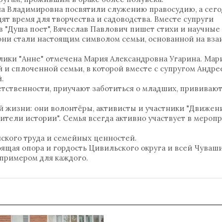
а Владимировна посвятили служению правосудию, а сего
т время для творчества и садоводства. Вместе супруги
в "Душа поет", Вячеслав Павлович пишет стихи и научные 
 они стали настоящим символом семьи, основанной на вз
ики "Анне" отмечена Мария Александровна Угарина. Мар
 и сплоченной семьи, в которой вместе с супругом Андре
.
ветственности, приучают заботиться о младших, прививаю
 жизни: они волонтёры, активисты и участники "Движен
ители истории". Семья всегда активно участвует в мероп
ского труда и семейных ценностей.
оящая опора и гордость Цивильского округа и всей Чуваши
 примером для каждого.