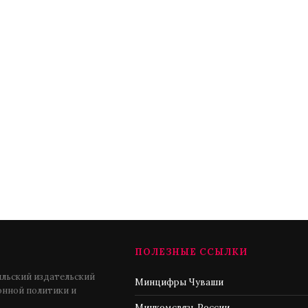
ПОЛЕЗНЫЕ ССЫЛКИ
льский издательский
Минцифры Чуваши
нной политики и
Минкомсвязь России