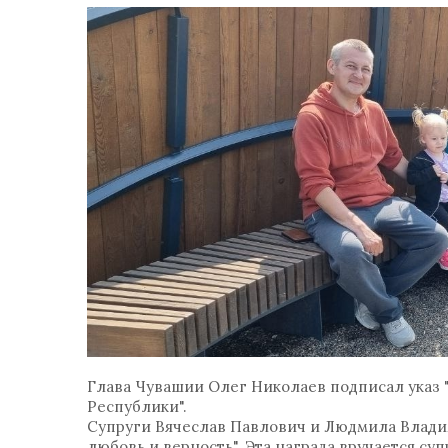
Глава Чувашии Олег Николаев подписал указ
Республики".
Супруги Вячеслав Павлович и Людмила Влади
любовь и верность". Эта награда вручается су