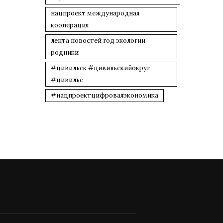
нацпроект международная
кооперация
лента новостей год экологии
родники
#цивильск #цивильскийокруг
#цивильс
#нацпроектцифроваяэкономика