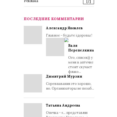
Реклама
[2]
ПОСЛЕДНИЕ КОММЕНТАРИИ
Александр Яковлев
Главное - будьте здоровы !
Валя
Перепелкина
Ого, список)) у
меня в аптечке
стоит скучает
флако...
Димитрий Мурзин
Соревнавания это хорошо,
но. Организаторы не позаб...
Татьяна Андреева
Опечка - «... представляя