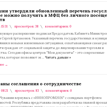
шии утвердили обновленный перечень госусл
е можно получить в МФЦ без личного посещ
тв
 15:31
просмотров: 38
комментариев: 0
вующее распоряжение подписал Председатель Кабинета Министро
и Сергей Артамонов. Указанный перечень государственных и муниц
олнился новыми жизненными ситуациями, охватывающими самые ра
ти граждан: от социальной защиты до лицензирования торговли и
ства. Сегодня офисы центров "Мои документы" - это современные
тва, которые позволяют эк
...
Читать дальше »
лее
→
аны соглашения о сотрудничестве
 08:21
просмотров: 83
комментариев: 0
 Чувашии вернулась с «ИННОПРОМ2026" с солидным портфелем
ностей. Республика представила свои разработки на главной пром