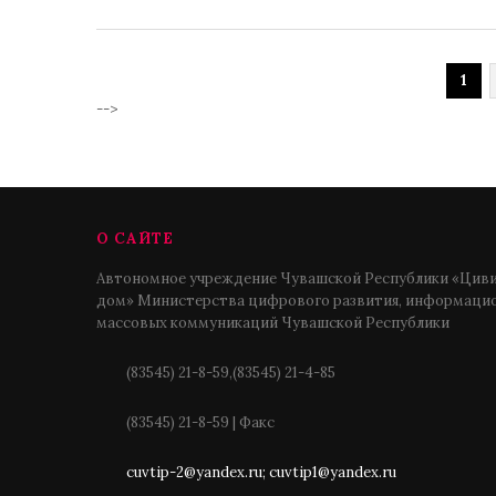
1
-->
О САЙТЕ
Автономное учреждение Чувашской Республики «Циви
дом» Министерства цифрового развития, информацио
массовых коммуникаций Чувашской Республики
(83545) 21-8-59,(83545) 21-4-85
(83545) 21-8-59 | Факс
cuvtip-2@yandex.ru; cuvtip1@yandex.ru