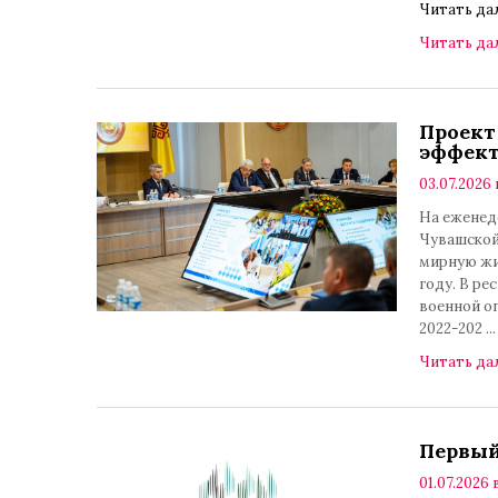
Читать да
Читать да
Проект
эффект
03.07.2026 
На еженед
Чувашской
мирную жиз
году. В р
военной оп
2022-202
..
Читать да
Первый
01.07.2026 в