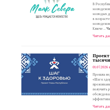
В Республи
молодежны
молодых д
в возрасте
молодежно
Ключе
...
Чи
Читать да
Проект
тысячи
01.07.2026 
Прошла не
«Шаг к зд
проживани
получить 
обследован
эффектив
Читать да