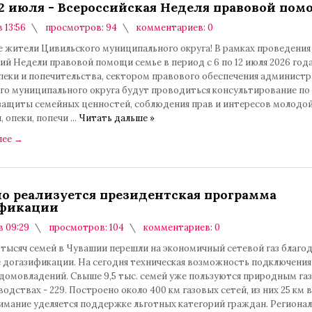
 12 июля - Всероссийская Неделя правовой по
в 13:56
просмотров: 94
комментариев: 0
 жители Цивильского муниципального округа! В рамках проведения
й Недели правовой помощи семье в период с 6 по 12 июля 2026 год
пеки и попечительства, сектором правового обеспечения админист
го муниципального округа будут проводиться консультирование по
защиты семейных ценностей, соблюдения прав и интересов молодой
, опеки, попечи
...
Читать дальше »
лее
→
о реализуется президентская программа
ификации
в 09:29
просмотров: 104
комментариев: 0
 тысяч семей в Чувашии перешли на экономичный сетевой газ благо
 догазификации. На сегодня техническая возможность подключения
. домовладений. Свыше 9,5 тыс. семей уже пользуются природным газ
водствах - 229. Построено около 400 км газовых сетей, из них 25 км 
имание уделяется поддержке льготных категорий граждан. Региона