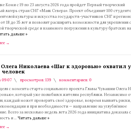
ке Коми с 19 по 23 августа 2026 года пройдет Первый творческий
й лагерь стран СНГ «Маяк Севера». Проект объединит 100 студенто
еятелей культуры и искусства государств-участников СНГ и регион
 от 18 до 35 лет и позволит расширить возможности для укрепления с
й творческой среде и взаимного погружения в культуру братских н
тать дальше »
лее
→
 Олега Николаева «Шаг к здоровью» охватил у
 человек
в 09:07
просмотров: 139
комментариев: 0
деля с момента старта социального проекта Главы Чувашии Олега 
оровью», который уже полюбился жителям республики. Независимо о
я, каждый может проверить своё здоровье, вовремя выявить риски,
рекомендации и при необходимости — направление на углублённое
ие. Всего за несколько недель лета 2026 года инициатива доказала 
ность и
...
Читать дальше »
лее
→