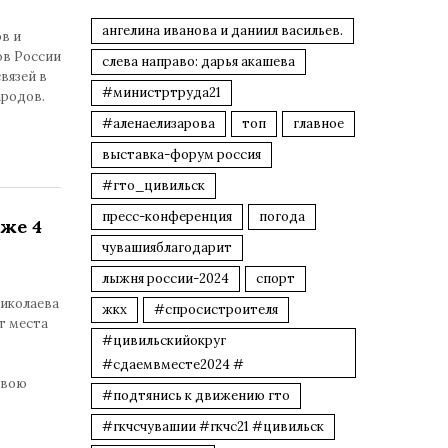
ангелина иванова и даниил васильев.
в и
ов России
слева направо: дарья акашева
вязей в
#министртруда21
ародов.
#аленаелизарова
топ
главное
выставка-форум россия
#гто_цивильск
пресс-конференция
погода
же 4
чувашияблагодарит
лыжня россии-2024
спорт
Николаева
жкх
#спросистроителя
т места
#цивильскийокруг
#сдаемвместе2024 #
свою
#подтянись к движению гто
#гкчсчувашии #гкчс21 #цивильск