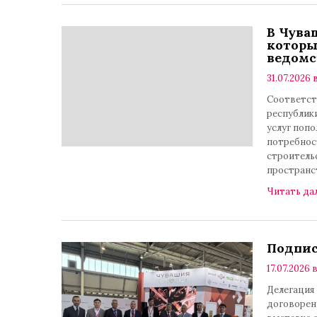
В Чува
которы
ведомс
31.07.2026 в
Соответст
республик
услуг поп
потребнос
строитель
пространс
Читать да
Подпис
17.07.2026 в
Делегация
договорен