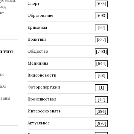
рубежом.
Спорт
[635]
вод
в-
Образование
[693]
Криминал
[97]
Политика
[557]
ития
Общество
[7381]
Медицина
[644]
ии
Видеоновости
[68]
вля
Фоторепортажи
[1]
ованы
Происшествия
[47]
Интересно знать
[384]
Актуальное
[870]