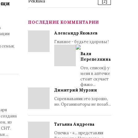
Реклама
[2]
мощи
ПОСЛЕДНИЕ КОММЕНТАРИИ
а
Александр Яковлев
рации
Главное - будьте здоровы !
 семьи,
Валя
Перепелкина
Ого, список)) у
меня в аптечке
стоит скучает
флако...
Димитрий Мурзин
Соревнавания это хорошо,
но. Организаторы не позаб...
даря
 создана
ом, из
Татьяна Андреева
в СНТ.
Опечка - «... представляя
льн
...