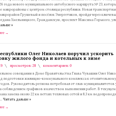
026 года нового муниципального автобусного маршрута № 23, котор
е микрорайоны с центром столицы республики. Новая транспортная
микрорайон Грушевый и посёлок Энергетиков, пройдя через ключев
огдана Хмельницкого, Гражданскую, проспект Максима Горького, ул
альше »
лее
→
республики Олег Николаев поручил ускорить
овку жилого фонда и котельных к зиме
19
просмотров: 28
комментариев: 0
ельном совещании в Доме Правительства Глава Чувашии Олег Нико
од подготовки жилищно-коммунального комплекса к отопительному
годов. Руководитель региона потребовал от глав муниципалитетов 
за соблюдением графиков и качеством выполнения работ. В текущем
ана замена около 22 км ветхих тепловых сетей и 8,3 км водопровод
...
Читать дальше »
лее
→