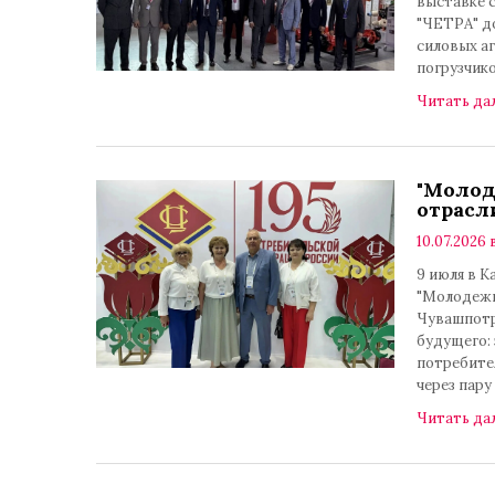
выставке 
"ЧЕТРА" д
силовых а
погрузчик
Читать да
"Молод
отрасли
10.07.2026 
9 июля в 
"Молодежь 
Чувашпотре
будущего:
потребите
через пару
Читать да