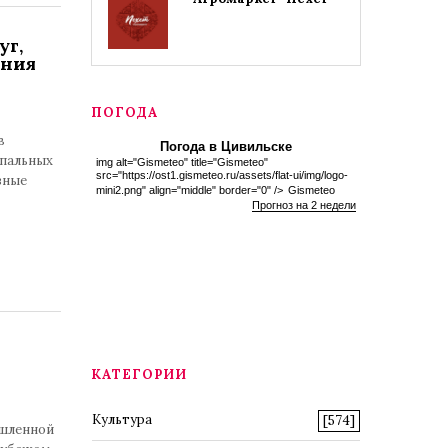
уг,
ения
ПОГОДА
в
Погода в Цивильске
ипальных
img alt="Gismeteo" title="Gismeteo"
src="https://ost1.gismeteo.ru/assets/flat-ui/img/logo-
зные
mini2.png" align="middle" border="0" />
Gismeteo
Прогноз на 2 недели
КАТЕГОРИИ
Культура
[574]
ышленной