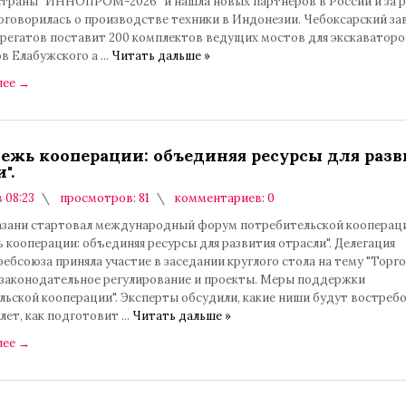
страны "ИННОПРОМ-2026" и нашла новых партнёров в России и за 
оговорилась о производстве техники в Индонезии. Чебоксарский за
грегатов поставит 200 комплектов ведущих мостов для экскаваторо
ов Елабужского а
...
Читать дальше »
лее
→
ежь кооперации: объединяя ресурсы для разв
".
в 08:23
просмотров: 81
комментариев: 0
Казани стартовал международный форум потребительской кооперац
кооперации: объединяя ресурсы для развития отрасли". Делегация
бсоюза приняла участие в заседании круглого стола на тему "Торго
 законодательное регулирование и проекты. Меры поддержки
льской кооперации". Эксперты обсудили, какие ниши будут востреб
 лет, как подготовит
...
Читать дальше »
лее
→