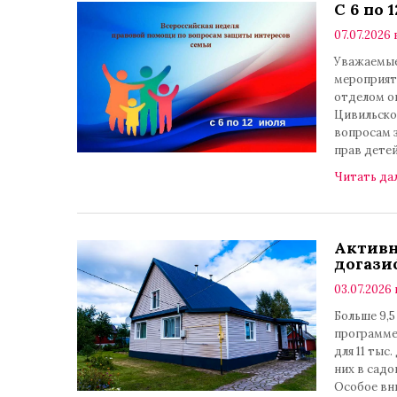
С 6 по
07.07.2026 
Уважаемые
мероприяти
отделом о
Цивильско
вопросам 
прав детей
Читать да
Активн
догаз
03.07.2026 
Больше 9,5
программе
для 11 тыс
них в садо
Особое вн