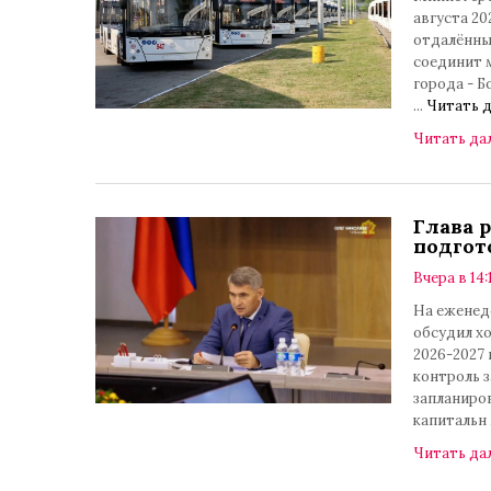
августа 2
отдалённы
соединит 
города - Б
...
Читать д
Читать да
Глава 
подгот
Вчера в 14:
На еженед
обсудил х
2026-2027 
контроль 
запланиров
капитальн
Читать да