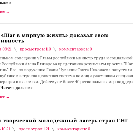
льше »
лее
→
 «Шаг в мирную жизнь» доказал свою
ивность
в 09:21
просмотров: 110
комментариев: 0
ельном совещании у Главы республики министр труда и социально
 Республики Алена Елизарова представила результаты проекта "Шаг
нь". Его, по поручению Главы Чувашии Олега Николаева, запустили 
еспублике выстроена целостная система помощи участникам специал
ерации и их семьям. Действуют более 40 региональных мер поддерж
.
Читать дальше »
лее
→
 творческий молодежный лагерь стран СНГ
 10:21
просмотров: 121
комментариев: 0