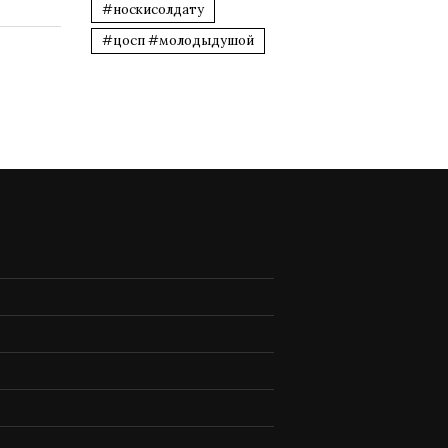
#носкисолдату
#цосп #молодыдушой