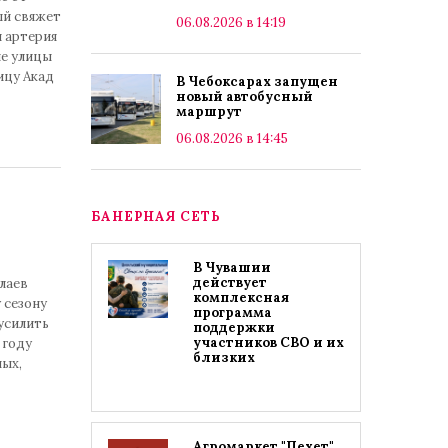
ый свяжет
06.08.2026 в 14:19
 артерия
ые улицы
ицу Акад
В Чебоксарах запущен
новый автобусный
маршрут
06.08.2026 в 14:45
БАНЕРНАЯ СЕТЬ
В Чувашии
действует
лаев
комплексная
 сезону
программа
усилить
поддержки
участников СВО и их
 году
близких
ных,
Агромаркет "Пехет"