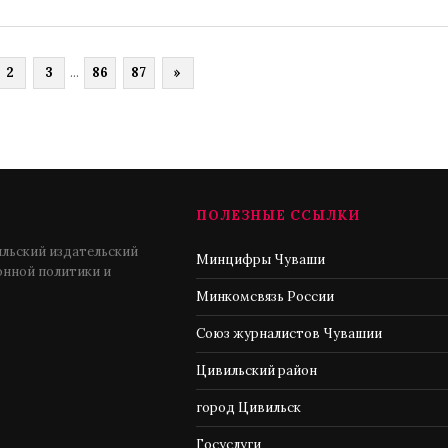
2
3
...
86
87
»
ПОЛЕЗНЫЕ ССЫЛКИ
льский издательский
Минцифры Чуваши
нной политики и
Минкомсвязь России
Союз журналистов Чувашии
Цивильский район
город Цивильск
Госуслуги