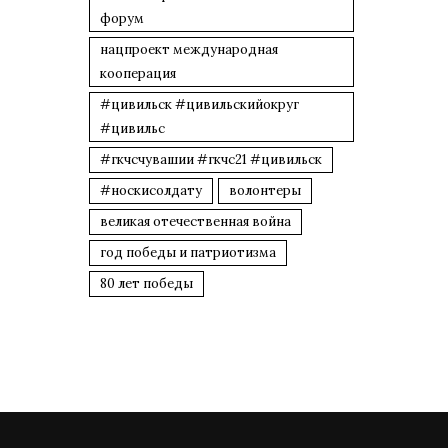
форум
нацпроект международная
кооперация
#цивильск #цивильскийокруг
#цивильс
#гкчсчувашии #гкчс21 #цивильск
#носкисолдату
волонтеры
великая отечественная война
год победы и патриотизма
80 лет победы