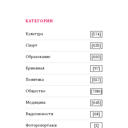
КАТЕГОРИИ
Культура
[574]
Спорт
[635]
Образование
[693]
Криминал
[97]
Политика
[557]
Общество
[7386]
Медицина
[645]
Видеоновости
[68]
Фоторепортажи
[1]