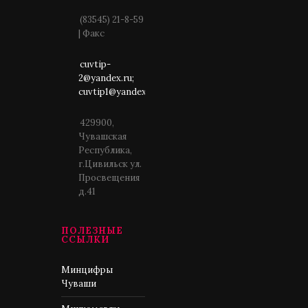
(83545) 21-8-59
| Факс
cuvtip-
2@yandex.ru;
cuvtip1@yandex.ru
429900,
Чувашская
Республика,
г.Цивильск ул.
Просвещения
д.41
ПОЛЕЗНЫЕ
ССЫЛКИ
Минцифры
Чуваши