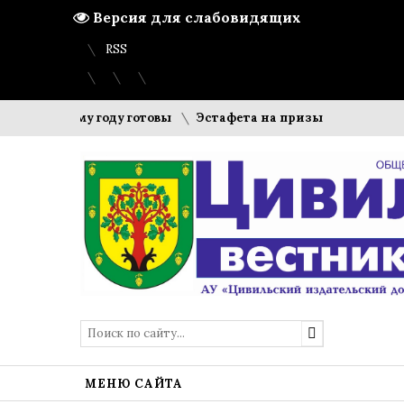
Версия для слабовидящих
Вход
Регистрация
Карта сайта
RSS
у учебному году готовы
Эстафета на призы газеты «Цивил
МЕНЮ САЙТА