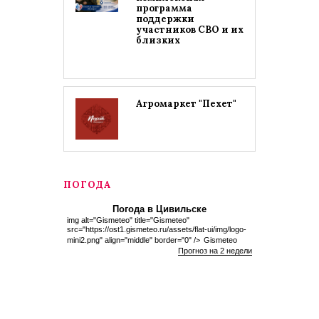
программа
поддержки
участников СВО и их
близких
Агромаркет "Пехет"
ПОГОДА
Погода в Цивильске
img alt="Gismeteo" title="Gismeteo"
src="https://ost1.gismeteo.ru/assets/flat-ui/img/logo-
mini2.png" align="middle" border="0" />
Gismeteo
Прогноз на 2 недели