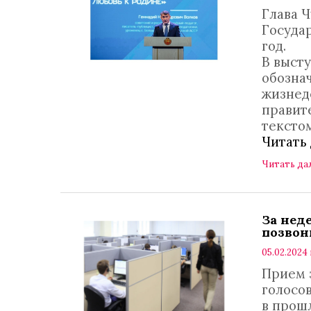
Глава 
Госуда
год.
В выст
обозна
жизнед
правит
тексто
Читать
Читать да
За нед
позвон
05.02.2024 
Прием 
голосо
в прош