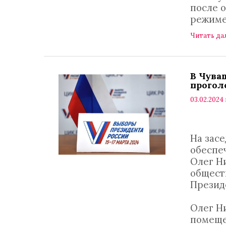
после 
режиме
Читать да
В Чува
прогол
03.02.2024 
На зас
обеспе
Олег Н
общест
Президе
Олег Н
помеще