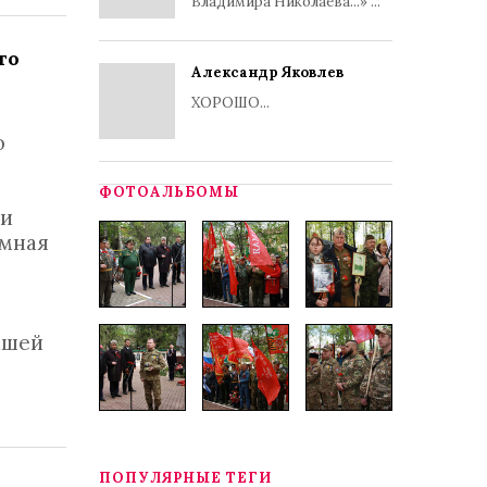
Владимира Николаева...» ...
го
Александр Яковлев
ХОРОШО...
о
ФОТОАЛЬБОМЫ
ли
емная
ашей
ПОПУЛЯРНЫЕ ТЕГИ