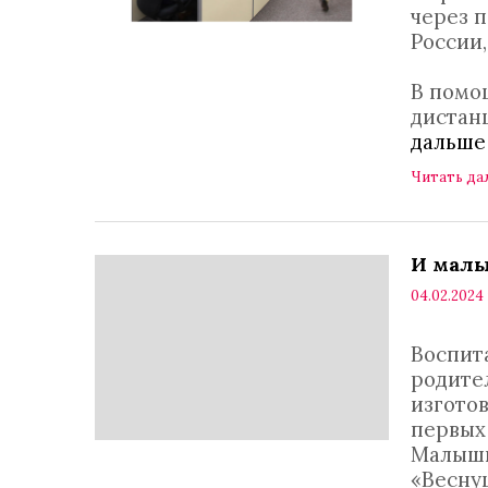
через п
России,
В помо
дистанц
дальше
Читать да
И малы
04.02.2024 
Воспит
родите
изготов
первых 
Малыши
«Весну