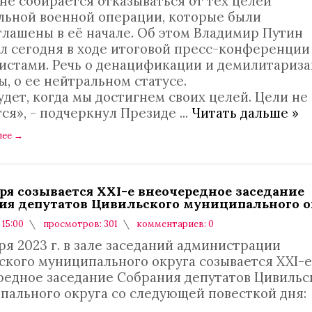
не собирается отказываться от тех целей
льной военной операции, которые были
глашены в её начале. Об этом Владимир Путин
л сегодня в ходе итоговой пресс-конференции
истами. Речь о денацификации и демилитариз
, о ее нейтральном статусе.
дет, когда мы достигнем своих целей. Цели не
ся», - подчеркнул Президе
...
Читать дальше »
лее
→
бря созывается XXI-е внеочередное заседание
ия депутатов Цивильского муниципального о
 15:00
просмотров: 301
комментариев: 0
ря 2023 г. в зале заседаний администрации
ского муниципального округа созывается XXI-е
редное заседание Собрания депутатов Цивильс
пального округа со следующей повесткой дня: