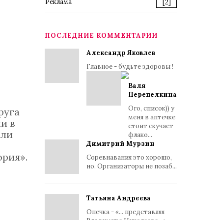
Реклама
[2]
ПОСЛЕДНИЕ КОММЕНТАРИИ
Александр Яковлев
Главное - будьте здоровы !
Валя
Перепелкина
Ого, список)) у
руга
меня в аптечке
и в
стоит скучает
или
флако...
Димитрий Мурзин
ория».
Соревнавания это хорошо,
но. Организаторы не позаб...
Татьяна Андреева
Опечка - «... представляя