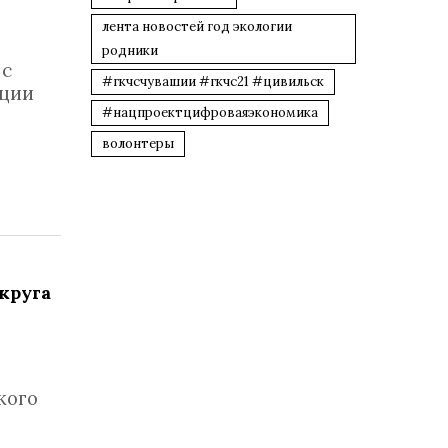
лента новостей год экологии
родники
 с
#гкчсчувашии #гкчс21 #цивильск
ации
#нацпроектцифроваяэкономика
волонтеры
круга
кого