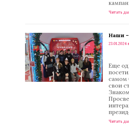
кампан
Читать да
Наши –
23.01.2024 
Еще од
посети
самом 
свои с
Знаком
Просве
интера
презид
Читать да