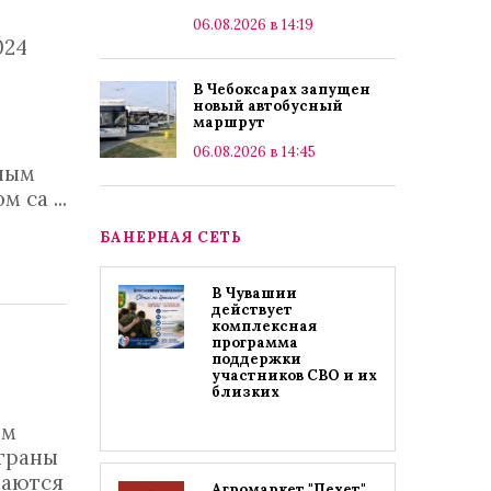
06.08.2026 в 14:19
024
В Чебоксарах запущен
новый автобусный
маршрут
06.08.2026 в 14:45
лным
ом са
...
БАНЕРНАЯ СЕТЬ
В Чувашии
действует
комплексная
программа
поддержки
участников СВО и их
близких
ом
страны
маются
Агромаркет "Пехет"