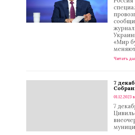
Россия 
специа
провоз
сообщи
журнал
Украины
«Мир бу
меняют
Читать да
7 дека
Собран
01.12.2023 в
7 декаб
Цивиль
внеоче
муници