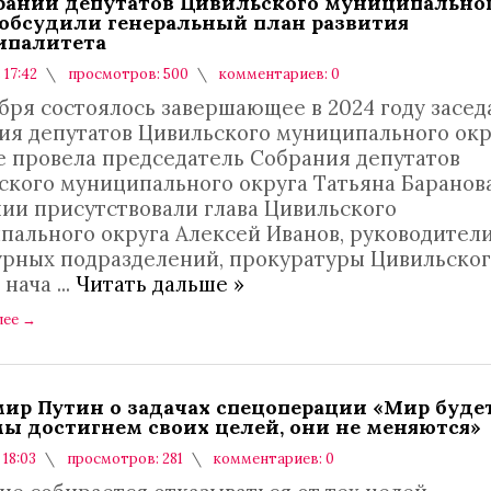
рании депутатов Цивильского муниципально
 обсудили генеральный план развития
ипалитета
 17:42
просмотров: 500
комментариев: 0
абря состоялось завершающее в 2024 году засе
ия депутатов Цивильского муниципального окр
е провела председатель Собрания депутатов
ского муниципального округа Татьяна Баранова
нии присутствовали глава Цивильского
пального округа Алексей Иванов, руководител
урных подразделений, прокуратуры Цивильско
, нача
...
Читать дальше »
лее
→
ир Путин о задачах спецоперации «Мир будет
мы достигнем своих целей, они не меняются»
 18:03
просмотров: 281
комментариев: 0