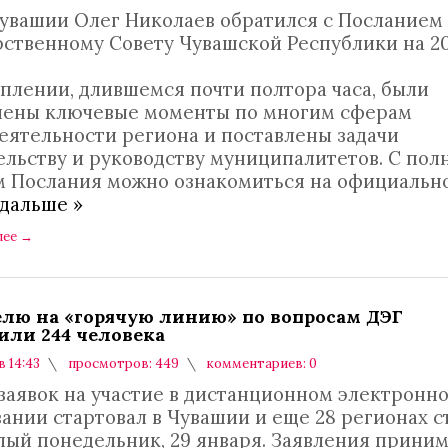
Чувашии Олег Николаев обратился с Посланием
рственному Совету Чувашской Республики на 2
уплении, длившемся почти полтора часа, были
чены ключевые моменты по многим сферам
еятельности региона и поставлены задачи
ельству и руководству муниципалитетов. С по
м Послания можно ознакомиться на официальн
 дальше »
лее
→
елю на «горячую линию» по вопросам ДЭГ
или 244 человека
в 14:43
просмотров: 449
комментариев: 0
заявок на участие в дистанционном электронн
вании стартовал в Чувашии и еще 28 регионах 
лый понедельник, 29 января. Заявления прини