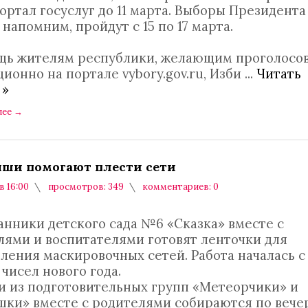
ортал госуслуг до 11 марта. Выборы Президента
 напомним, пройдут с 15 по 17 марта.
щь жителям республики, желающим проголосо
ионно на портале vybory.gov.ru, Изби
...
Читать
 »
лее
→
ши помогают плести сети
в 16:00
просмотров: 349
комментариев: 0
анники детского сада №6 «Сказка» вместе с
лями и воспитателями готовят ленточки для
ления маскировочных сетей. Работа началась с
чисел нового года.
 из подготовительных групп «Метеорчики» и
шки» вместе с родителями собираются по вече