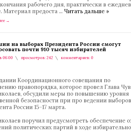
окончания рабочего дня, практически в ежедне
. Материал предоста
...
Читать дальше »
лее
→
шии на выборах Президента России смогут
осовать почти 910 тысяч избирателей
в 06:00
просмотров: 242
комментариев: 0
едании Координационного совещания по
чению правопорядка, которое провел Глава Чу
иколаев, обсудили меры по повышению уровня
венной безопасности при про ведении выборо
нта России 15–17 марта.
иколаев поручил предусмотреть обеспечение 
ний политических партий в ходе избирательн