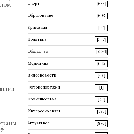
вном
Спорт
[635]
Образование
[693]
Криминал
[97]
Политика
[557]
Общество
[7386]
Медицина
[645]
Видеоновости
[68]
Фоторепортажи
[1]
вашии
Происшествия
[47]
в
Интересно знать
[385]
охраны
Актуальное
[870]
ой