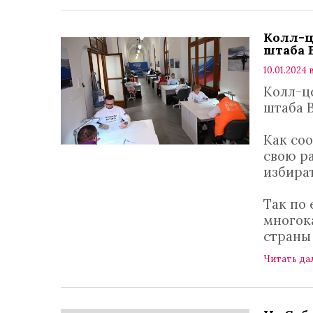
Колл-ц
штаба 
10.01.2024 в
Колл-ц
штаба 
Как со
свою р
избира
Так по
многок
страны
Читать да