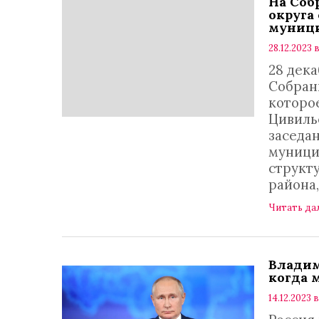
На Соб
округа
муниц
28.12.2023 в
28 дек
Собран
которо
Цивиль
заседа
муници
структ
района
Читать да
Владим
когда 
14.12.2023 в