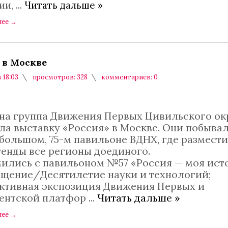
ии,
...
Читать дальше »
лее
→
 в Москве
в 18:03
просмотров: 328
комментариев: 0
на группа Движения Первых Цивильского ок
ла выставку «Россия» в Москве. Они побывал
большом, 75-м павильоне ВДНХ, где размест
тенды все регионы доединого.
ились с павильоном №57 «Россия — моя ист
щение/Десятилетие науки и технологий;
ктивная экспозиция Движения Первых и
ентской платфор
...
Читать дальше »
лее
→