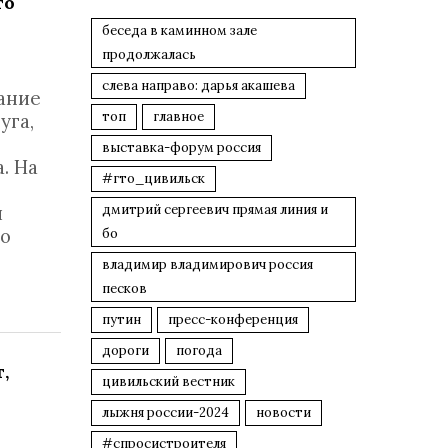
го
беседа в каминном зале
продолжалась
слева направо: дарья акашева
дание
топ
главное
уга,
выставка-форум россия
. На
#гто_цивильск
и
дмитрий сергеевич прямая линия и
го
бо
владимир владимирович россия
песков
путин
пресс-конференция
дороги
погода
,
цивильский вестник
лыжня россии-2024
новости
#спросистроителя