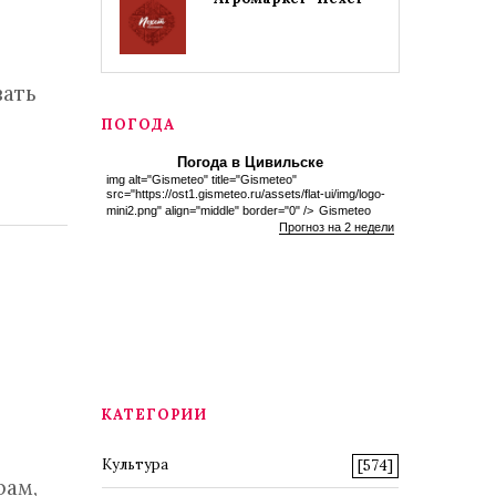
вать
ПОГОДА
Погода в Цивильске
img alt="Gismeteo" title="Gismeteo"
src="https://ost1.gismeteo.ru/assets/flat-ui/img/logo-
mini2.png" align="middle" border="0" />
Gismeteo
Прогноз на 2 недели
КАТЕГОРИИ
Культура
[574]
рам,