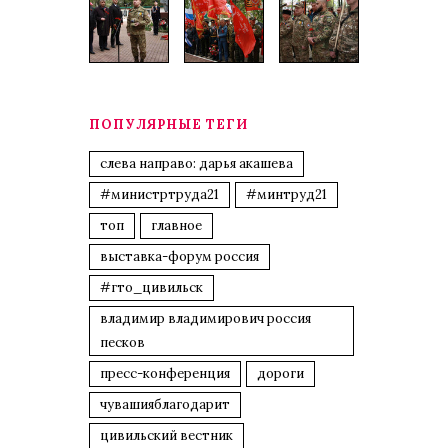
ПОПУЛЯРНЫЕ ТЕГИ
слева направо: дарья акашева
#министртруда21
#минтруд21
топ
главное
выставка-форум россия
#гто_цивильск
владимир владимирович россия
песков
пресс-конференция
дороги
чувашияблагодарит
цивильский вестник