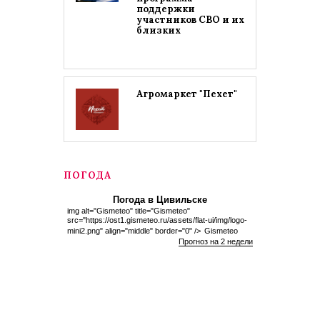
поддержки
участников СВО и их
близких
Агромаркет "Пехет"
ПОГОДА
Погода в Цивильске
img alt="Gismeteo" title="Gismeteo"
src="https://ost1.gismeteo.ru/assets/flat-ui/img/logo-
mini2.png" align="middle" border="0" />
Gismeteo
Прогноз на 2 недели