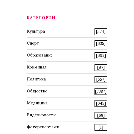
КАТЕГОРИИ
Культура
[574]
Спорт
[635]
Образование
[693]
Криминал
[97]
Политика
[557]
Общество
[7387]
Медицина
[645]
Видеоновости
[68]
Фоторепортажи
[1]