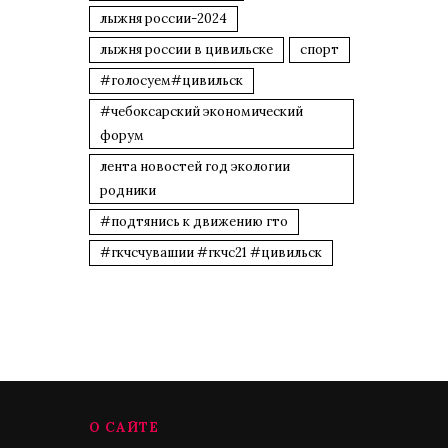
лыжня россии-2024
лыжня россии в цивильске
спорт
#голосуем#цивильск
#чебоксарский экономический
форум
лента новостей год экологии
родники
#подтянись к движению гто
#гкчсчувашии #гкчс21 #цивильск
О САЙТЕ