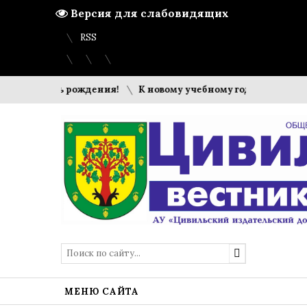
Версия для слабовидящих
Вход
Регистрация
Карта сайта
RSS
й день рождения!
К новому учебному году готовы
Эстаф
МЕНЮ САЙТА