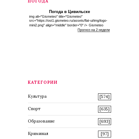
ПОГОДА
Погода в Цивильске
img alt="Gismeteo" title="Gismeteo"
src="https://ost1.gismeteo.ru/assets/flat-ui/img/logo-
mini2.png" align="middle" border="0" />
Gismeteo
Прогноз на 2 недели
КАТЕГОРИИ
Культура
[574]
Спорт
[635]
Образование
[693]
Криминал
[97]