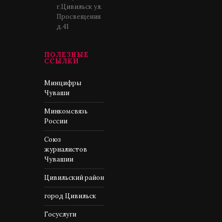
г.Цивильск ул.
Просвещения
д.41
ПОЛЕЗНЫЕ
ССЫЛКИ
Минцифры
Чуваши
Минкомсвязь
России
Союз
журналистов
Чувашии
Цивильский район
город Цивильск
Госуслуги