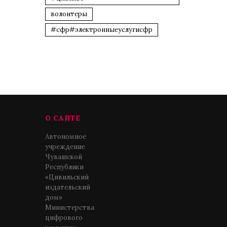
волонтеры
#сфр#электронныеуслугисфр
О САЙТЕ
Автономное
учреждение
Чувашской
Республики
«Цивильский
издательский
дом»
Министерства
цифрового