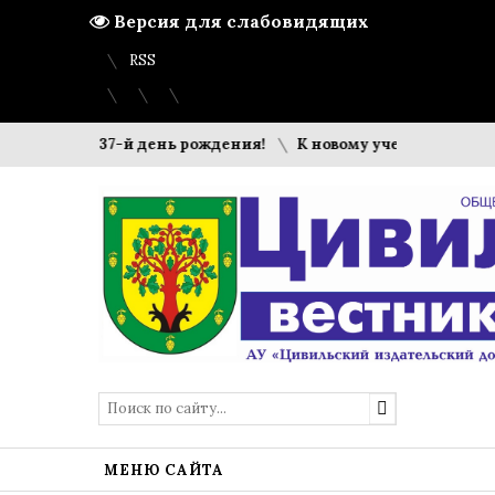
Версия для слабовидящих
Вход
Регистрация
Карта сайта
RSS
тметил 437-й день рождения!
К новому учебному году гот
МЕНЮ САЙТА