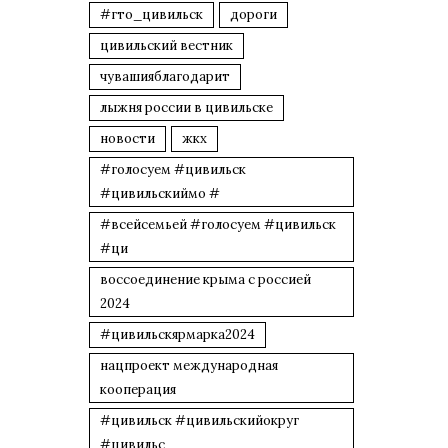
#гто_цивильск
дороги
цивильский вестник
чувашияблагодарит
лыжня россии в цивильске
новости
жкх
#голосуем #цивильск
#цивильскиймо #
#всейсемьей #голосуем #цивильск
#ци
воссоединение крыма с россией
2024
#цивильскярмарка2024
нацпроект международная
кооперация
#цивильск #цивильскийокруг
#цивильс