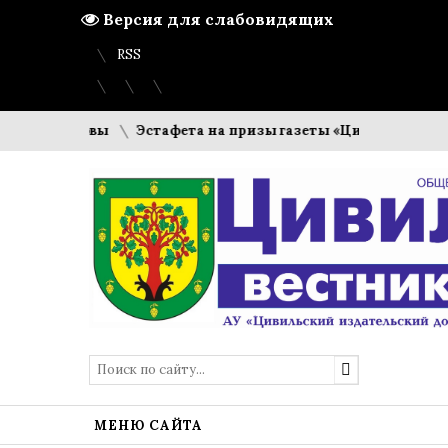
Версия для слабовидящих
Вход
Регистрация
Карта сайта
RSS
у готовы
Эстафета на призы газеты «Цивильский вестник
МЕНЮ САЙТА