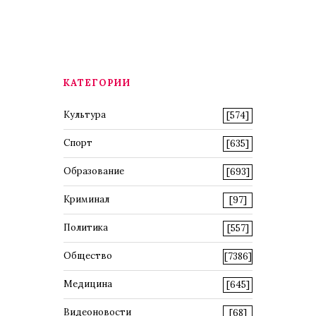
КАТЕГОРИИ
Культура
[574]
Спорт
[635]
Образование
[693]
Криминал
[97]
Политика
[557]
Общество
[7386]
Медицина
[645]
Видеоновости
[68]