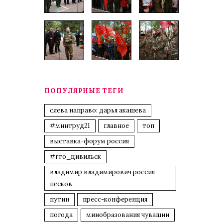
ПОПУЛЯРНЫЕ ТЕГИ
слева направо: дарья акашева
#минтруд21
главное
топ
выставка-форум россия
#гто_цивильск
владимир владимирович россия
песков
путин
пресс-конференция
погода
минобразования чувашии