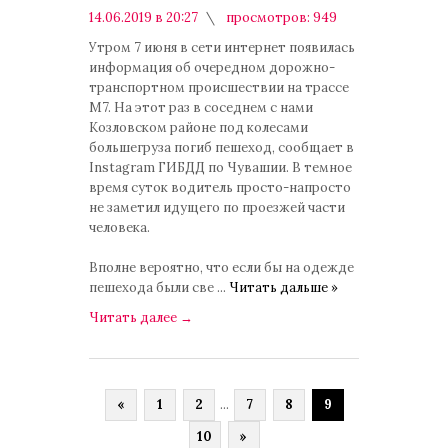
14.06.2019 в 20:27
просмотров: 949
комментариев: 0
Утром 7 июня в сети интернет появилась
информация об очередном дорожно-
транспортном происшествии на трассе
М7. На этот раз в соседнем с нами
Козловском районе под колесами
большегруза погиб пешеход, сообщает в
Instagram ГИБДД по Чувашии. В темное
время суток водитель просто-напросто
не заметил идущего по проезжей части
человека.
Вполне вероятно, что если бы на одежде
пешехода были све
...
Читать дальше »
Читать далее
→
«
1
2
...
7
8
9
10
»