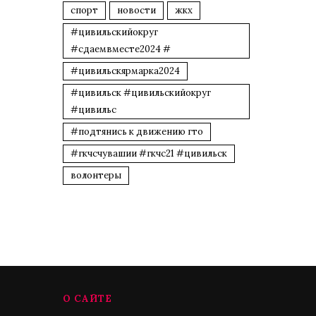
спорт
новости
жкх
#цивильскийокруг
#сдаемвместе2024 #
#цивильскярмарка2024
#цивильск #цивильскийокруг
#цивильс
#подтянись к движению гто
#гкчсчувашии #гкчс21 #цивильск
волонтеры
О САЙТЕ