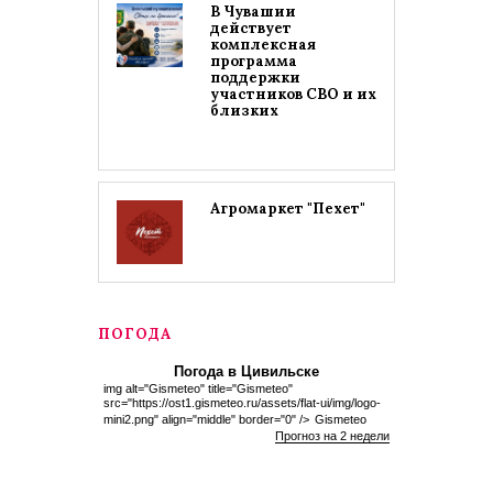
В Чувашии
действует
комплексная
программа
поддержки
участников СВО и их
близких
Агромаркет "Пехет"
ПОГОДА
Погода в Цивильске
img alt="Gismeteo" title="Gismeteo"
src="https://ost1.gismeteo.ru/assets/flat-ui/img/logo-
mini2.png" align="middle" border="0" />
Gismeteo
Прогноз на 2 недели