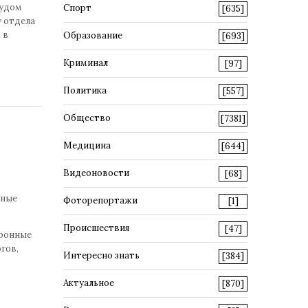
судом
Спорт
[635]
 отдела
 в
Образование
[693]
Криминал
[97]
Политика
[557]
Общество
[7381]
Медицина
[644]
Видеоновости
[68]
нные
Фоторепортажи
[1]
Происшествия
[47]
тронные
гов,
Интересно знать
[384]
Актуальное
[870]