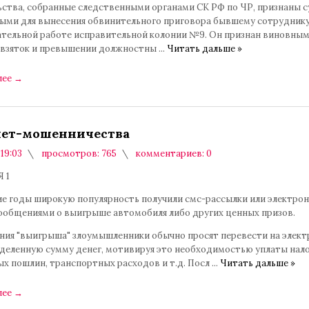
ьства, собранные следственными органами СК РФ по ЧР, признаны 
ыми для вынесения обвинительного приговора бывшему сотруднику
ательной работе исправительной колонии №9. Он признан виновным
 взяток и превышении должностны
...
Читать дальше »
лее
→
ет-мошенничества
 19:03
просмотров: 765
комментариев: 0
 1
ие годы широкую популярность получили смс-рассылки или электро
сообщениями о выигрыше автомобиля либо других ценных призов.
ения "выигрыша" злоумышленники обычно просят перевести на элек
еделенную сумму денег, мотивируя это необходимостью уплаты нало
х пошлин, транспортных расходов и т.д. Посл
...
Читать дальше »
лее
→