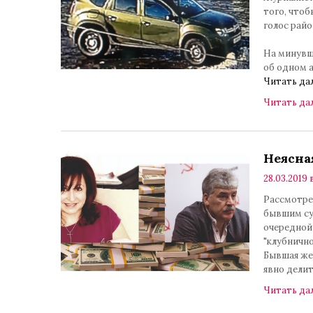
того, чтоб
голос рай
На минувш
об одном 
Читать да
Читать да
Неясна
28.03.2019 
Рассмотре
бывшим су
очередной 
"клубнично
Бывшая же
явно делит
Читать да