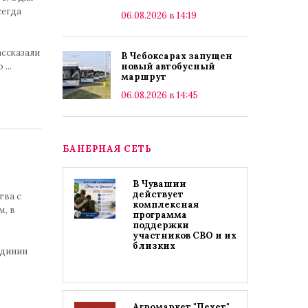
сегда
06.08.2026 в 14:19
ассказали
В Чебоксарах запущен
 о
...
новый автобусный
маршрут
06.08.2026 в 14:45
БАНЕРНАЯ СЕТЬ
В Чувашии
действует
тва с
комплексная
, в
программа
поддержки
участников СВО и их
близких
удинин
Агромаркет "Пехет"