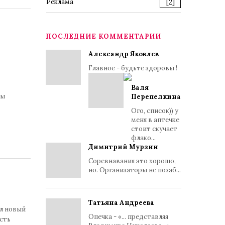
Реклама
[2]
ПОСЛЕДНИЕ КОММЕНТАРИИ
Александр Яковлев
Главное - будьте здоровы !
Валя
ны
Перепелкина
Ого, список)) у
меня в аптечке
стоит скучает
флако...
Димитрий Мурзин
Соревнавания это хорошо,
но. Организаторы не позаб...
Татьяна Андреева
ил новый
Опечка - «... представляя
сть