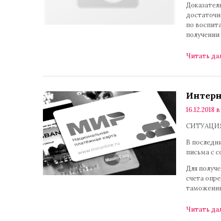
Доказател
достаточн
по воспит
получении
Читать да
Интерн
16.12.2018 в
СИТУАЦИЯ
В последн
письма с 
Для получ
счета опр
таможенны
Читать да