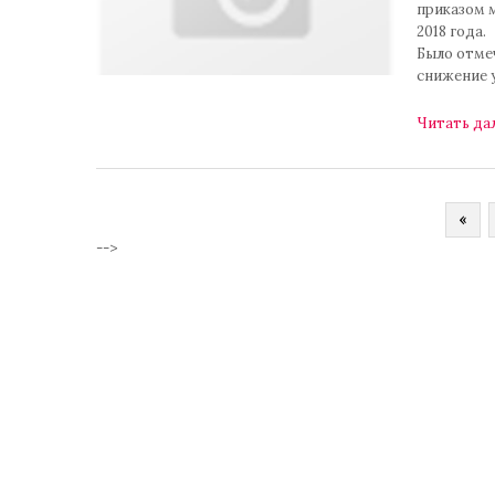
приказом м
2018 года.
Было отмеч
снижение 
Читать да
«
-->