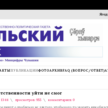
Ягодный фе
АКТЫ
ПУБЛИКАЦИИ
ФОТОАРХИВ
FAQ (ВОПРОС/ОТВЕТ)
А
етственности уйти не смог
 13:44
просмотров: 955
комментариев: 0
 пишут о проблемах не для того, чтобы кого-то укорить или обидеть