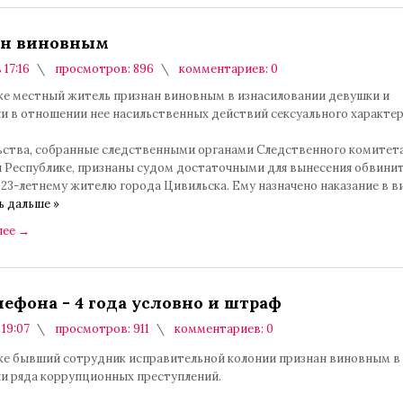
ан виновным
 17:16
просмотров: 896
комментариев: 0
ке местный житель признан виновным в изнасиловании девушки и
и в отношении нее насильственных действий сексуального характер
ьства, собранные следственными органами Следственного комитет
 Республике, признаны судом достаточными для вынесения обвини
23-летнему жителю города Цивильска. Ему назначено наказание в ви
ь дальше »
лее
→
лефона - 4 года условно и штраф
 19:07
просмотров: 911
комментариев: 0
ке бывший сотрудник исправительной колонии признан виновным в
и ряда коррупционных преступлений.