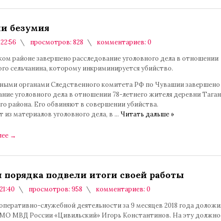
ни безумия
 22:56
просмотров: 828
комментариев: 0
ком районе завершено расследование уголовного дела в отношении
ого сельчанина, которому инкриминируется убийство.
ными органами Следственного комитета РФ по Чувашии завершено
ание уголовного дела в отношении 78-летнего жителя деревни Тага
го района. Его обвиняют в совершении убийства.
т из материалов уголовного дела, в
...
Читать дальше »
лее
→
 порядка подвели итоги своей работы
 21:40
просмотров: 958
комментариев: 0
 оперативно-служебной деятельности за 9 месяцев 2018 года долож
 МО МВД России «Цивильский» Игорь Константинов. На эту должно