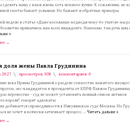
ы сделать нашу с вами жизнь хоть немного лучше. К сожалению, не в
онной газеты бывает услышан. Но бывают и обратные примеры.
ей неделе в статье «Даже косолапые медведи чему-то учатся» мы р
абсолютно привычном нам всем инциденте. Напомню, там речь шла
льше »
лее
→
я доля жены Павла Грудинина
в 20:27
просмотров: 938
комментариев: 0
ние иска Ирины Грудининой о разделе совместно нажитого имущес
пругом, экс-кандидатом в президенты от КПРФ Павлом Грудининым
раз перенесено - суд не может установить полный список активов
го короля", говорят адвокаты.
на добивается справедливости в Никулинском суде Москвы. Но Гр
ься не хочет и всячески затягивает процесс,
...
Читать дальше »
лее
→