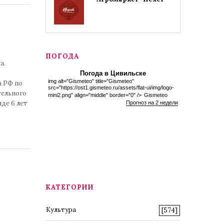
ПОГОДА
а.
Погода в Цивильске
img alt="Gismeteo" title="Gismeteo"
а РФ по
src="https://ost1.gismeteo.ru/assets/flat-ui/img/logo-
тельного
mini2.png" align="middle" border="0" />
Gismeteo
де 6 лет
Прогноз на 2 недели
КАТЕГОРИИ
Культура
[574]