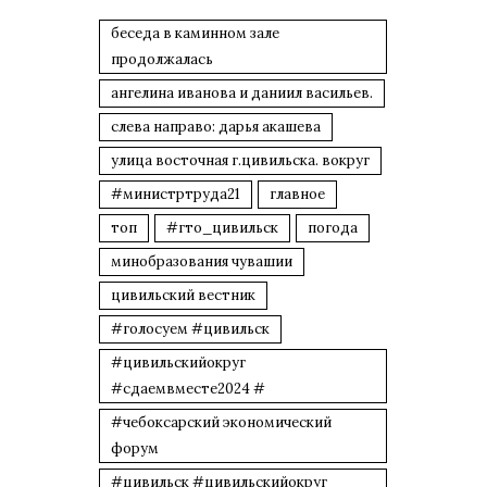
беседа в каминном зале
продолжалась
ангелина иванова и даниил васильев.
слева направо: дарья акашева
улица восточная г.цивильска. вокруг
#министртруда21
главное
топ
#гто_цивильск
погода
минобразования чувашии
цивильский вестник
#голосуем #цивильск
#цивильскийокруг
#сдаемвместе2024 #
#чебоксарский экономический
форум
#цивильск #цивильскийокруг