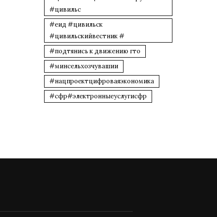
#цивильс
#еид #цивильск
#цивильскийвестник #
#подтянись к движению гто
#минсельхозчувашии
#нацпроектцифроваяэкономика
#сфр#электронныеуслугисфр