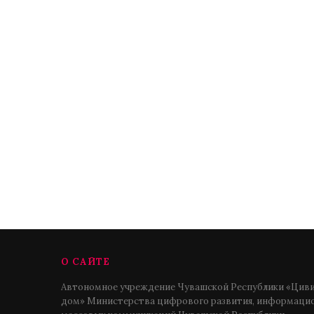
О САЙТЕ
Автономное учреждение Чувашской Республики «Циви
дом» Министерства цифрового развития, информацио