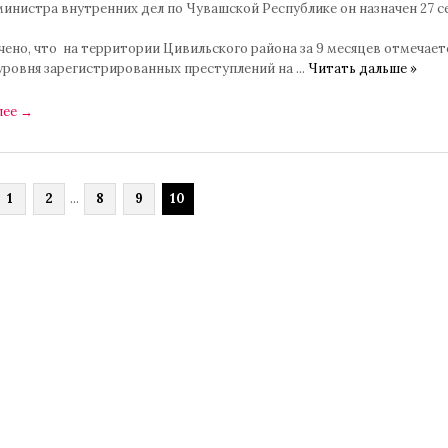
инистра внутренних дел по Чувашской Республике он назначен 27 с
ено, что на территории Цивильского района за 9 месяцев отмечает
уровня зарегистрированных преступлений на
...
Читать дальше »
лее
→
1
2
...
8
9
10