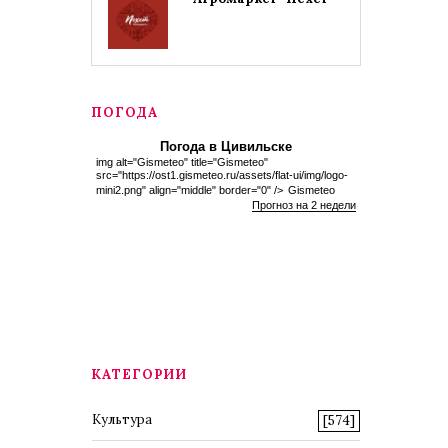
ПОГОДА
Погода в Цивильске
img alt="Gismeteo" title="Gismeteo"
src="https://ost1.gismeteo.ru/assets/flat-ui/img/logo-
mini2.png" align="middle" border="0" />
Gismeteo
Прогноз на 2 недели
КАТЕГОРИИ
Культура
[574]