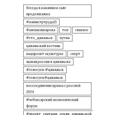
беседа в каминном зале
продолжалась
#министртруда21
#аленаелизарова
топ
главное
#гто_цивильск
путин
цивильский вестник
нацпроект «культура»
спорт
лыжня россии в цивильске
#голосуем #цивильск
#голосуем#цивильск
воссоединение крыма с россией
2024
#чебоксарский экономический
форум
#проект_святыни_земли_цивильской