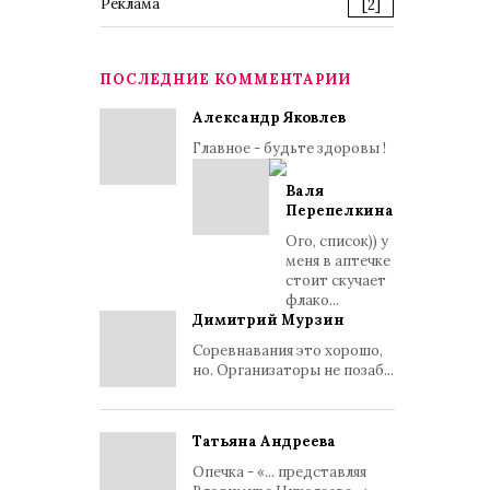
Реклама
[2]
ПОСЛЕДНИЕ КОММЕНТАРИИ
Александр Яковлев
Главное - будьте здоровы !
Валя
Перепелкина
Ого, список)) у
меня в аптечке
стоит скучает
флако...
Димитрий Мурзин
Соревнавания это хорошо,
но. Организаторы не позаб...
Татьяна Андреева
Опечка - «... представляя