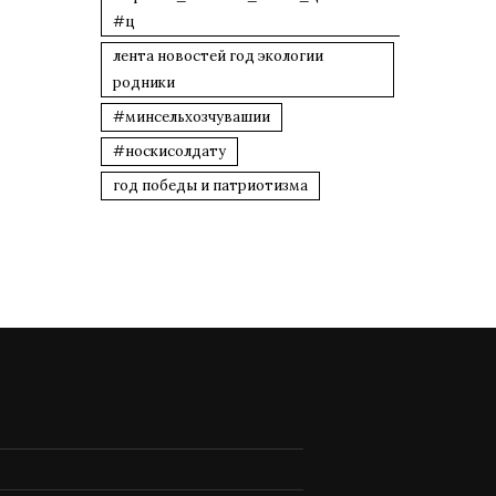
#ц
лента новостей год экологии
родники
#минсельхозчувашии
#носкисолдату
год победы и патриотизма