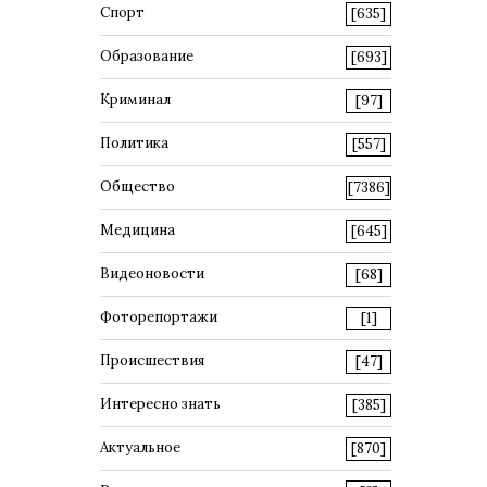
Спорт
[635]
Образование
[693]
Криминал
[97]
Политика
[557]
Общество
[7386]
Медицина
[645]
Видеоновости
[68]
Фоторепортажи
[1]
Происшествия
[47]
Интересно знать
[385]
Актуальное
[870]