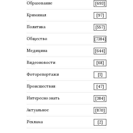
Образование
[693]
Криминал
[97]
Политика
[557]
Общество
[7384]
Медицина
[644]
Видеоновости
[68]
Фоторепортажи
[1]
Происшествия
[47]
Интересно знать
[384]
Актуальное
[870]
Реклама
[2]