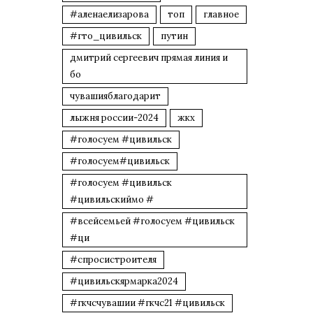
#аленаелизарова
топ
главное
#гто_цивильск
путин
дмитрий сергеевич прямая линия и
бо
чувашияблагодарит
лыжня россии-2024
жкх
#голосуем #цивильск
#голосуем#цивильск
#голосуем #цивильск
#цивильскиймо #
#всейсемьей #голосуем #цивильск
#ци
#спросистроителя
#цивильскярмарка2024
#гкчсчувашии #гкчс21 #цивильск