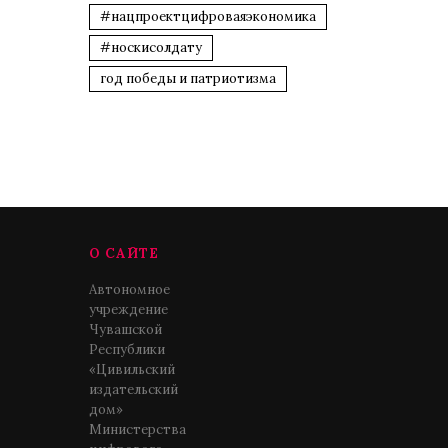
#нацпроектцифроваяэкономика
#носкисолдату
год победы и патриотизма
О САЙТЕ
Автономное
учреждение
Чувашской
Республики
«Цивильский
издательский
дом»
Министерства