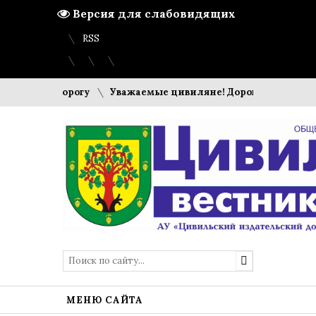
Версия для слабовидящих
Вход
Регистрация
Карта сайта
RSS
овую дорогу
Уважаемые цивиляне! Дорогие земляки!
МЕНЮ САЙТА