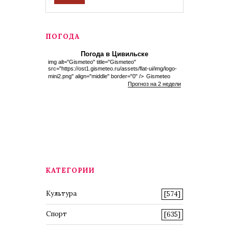
ПОГОДА
Погода в Цивильске
img alt="Gismeteo" title="Gismeteo"
src="https://ost1.gismeteo.ru/assets/flat-ui/img/logo-
mini2.png" align="middle" border="0" />
Gismeteo
Прогноз на 2 недели
КАТЕГОРИИ
Культура
[574]
Спорт
[635]