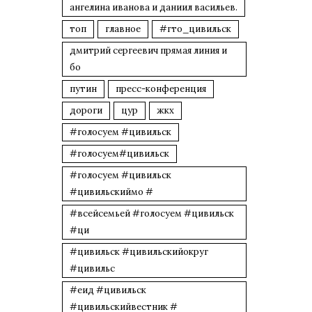
ангелина иванова и даниил васильев.
топ
главное
#гто_цивильск
дмитрий сергеевич прямая линия и
бо
путин
пресс-конференция
дороги
цур
жкх
#голосуем #цивильск
#голосуем#цивильск
#голосуем #цивильск
#цивильскиймо #
#всейсемьей #голосуем #цивильск
#ци
#цивильск #цивильскийокруг
#цивильс
#еид #цивильск
#цивильскийвестник #