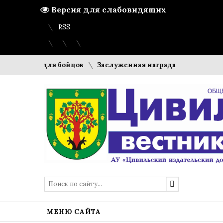
Версия для слабовидящих
Вход
Регистрация
Карта сайта
RSS
е веники для бойцов
Заслуженная награда
Передовики
МЕНЮ САЙТА