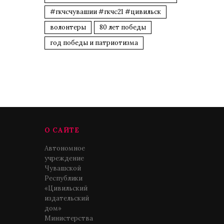
#гкчсчувашии #гкчс21 #цивильск
волонтеры
80 лет победы
год победы и патриотизма
О САЙТЕ
Автономное
учреждение
Чувашской
Республики
«Цивильский
издательский
дом»
Министерства