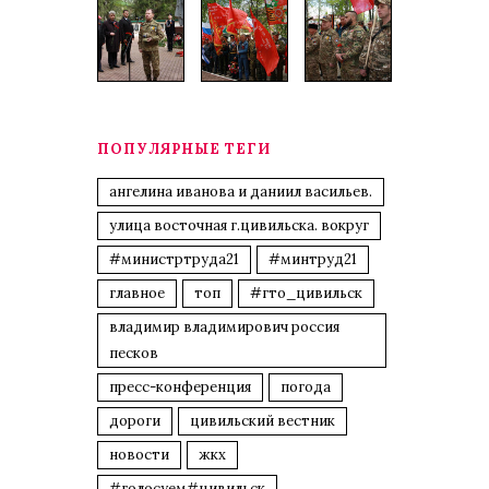
ПОПУЛЯРНЫЕ ТЕГИ
ангелина иванова и даниил васильев.
улица восточная г.цивильска. вокруг
#министртруда21
#минтруд21
главное
топ
#гто_цивильск
владимир владимирович россия
песков
пресс-конференция
погода
дороги
цивильский вестник
новости
жкх
#голосуем#цивильск