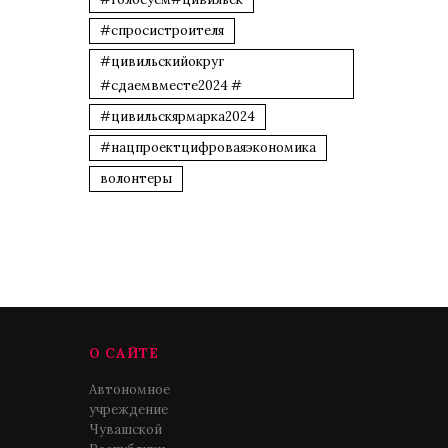
#спросистроителя
#цивильскийокруг
#сдаемвместе2024 #
#цивильскярмарка2024
#нацпроектцифроваяэкономика
волонтеры
О САЙТЕ
Автономное
учреждение
Чувашской