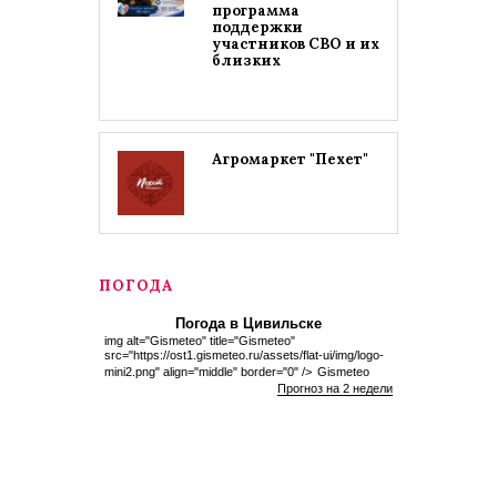
программа
поддержки
участников СВО и их
близких
Агромаркет "Пехет"
ПОГОДА
Погода в Цивильске
img alt="Gismeteo" title="Gismeteo"
src="https://ost1.gismeteo.ru/assets/flat-ui/img/logo-
mini2.png" align="middle" border="0" />
Gismeteo
Прогноз на 2 недели