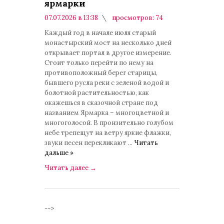
ярмарки
07.07.2026 в 13:38
просмотров: 74
комментариев: 0
Каждый год в начале июля старый
монастырский мост на несколько дней
открывает портал в другое измерение.
Стоит только перейти по нему на
противоположный берег старицы,
бывшего русла реки с зеленой водой и
болотной растительностью, как
окажешься в сказочной стране под
названием Ярмарка – многоцветной и
многоголосой. В пронзительно голубом
небе трепещут на ветру яркие флажки,
звуки песен перекликают
...
Читать
дальше »
Читать далее
→
-->