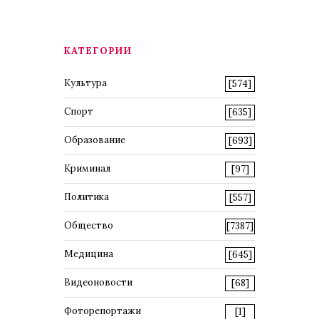
КАТЕГОРИИ
Культура
[574]
Спорт
[635]
Образование
[693]
Криминал
[97]
Политика
[557]
Общество
[7387]
Медицина
[645]
Видеоновости
[68]
Фоторепортажи
[1]