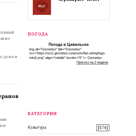
крупный
ПОГОДА
также
Погода в Цивильске
img alt="Gismeteo" title="Gismeteo"
src="https://ost1.gismeteo.ru/assets/flat-ui/img/logo-
го дома и
mini2.png" align="middle" border="0" />
Gismeteo
Прогноз на 2 недели
еранов
КАТЕГОРИИ
нии
нов
Культура
[574]