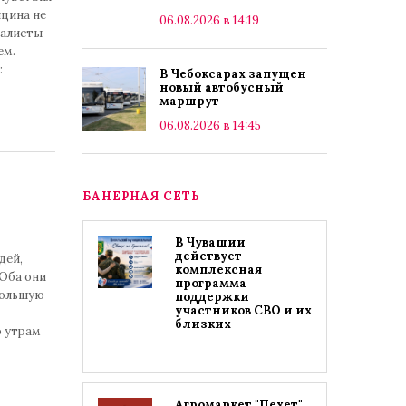
ицина не
06.08.2026 в 14:19
иалисты
ем.
:
В Чебоксарах запущен
новый автобусный
маршрут
06.08.2026 в 14:45
БАНЕРНАЯ СЕТЬ
В Чувашии
действует
дей,
комплексная
 Оба они
программа
большую
поддержки
участников СВО и их
близких
о утрам
Агромаркет "Пехет"