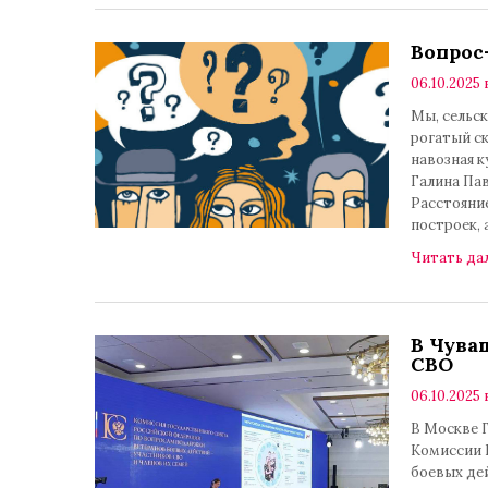
Вопрос
06.10.2025 
Мы, сельск
рогатый ск
навозная к
Галина Пав
Расстояние
построек, 
Читать да
В Чува
СВО
06.10.2025 
В Москве 
Комиссии 
боевых де