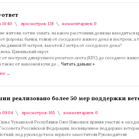
-ответ
в 10:40
просмотров: 128
комментариев: 0
ие жители, хотим узнать, на каком расстоянии должны находиться 
от (коровы, бычки, телки) от соседского жилого дома и построек, а 
уча длиной 10 метров, высотой 2 метра от соседского дома?
лова, Цивильский округ.
 от построек для крупного рогатого скота (КРС) до соседнего жило
а также от навозной кучи до
...
Читать дальше »
лее
→
шии реализовано более 50 мер поддержки вет
в 09:04
просмотров: 165
комментариев: 0
Глава Чувашской Республики Олег Николаев принял участие в заседа
Госсовета Российской Федерации, посвященном поддержке ветера
йствий, под руководством первого заместителя Руководителя