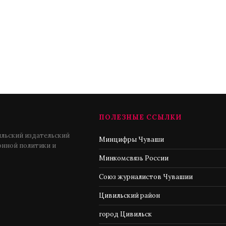
ПОЛЕЗНЫЕ ССЫЛКИ
льский издательский
Минцифры Чуваши
нной политики и
Минкомсвязь России
Союз журналистов Чувашии
Цивильский район
город Цивильск