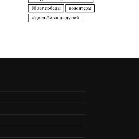
80 лет победы
волонтеры
#цосп #молодыдушой