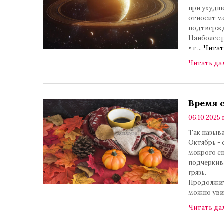
при ухудш
относит м
подтвержд
Наиболее 
• г
...
Читат
Читать да
Время 
06.10.2025 в
Так назыв
Октябрь - 
мокрого сн
подчеркив
грязь.
Продолжите
можно ув
Читать да