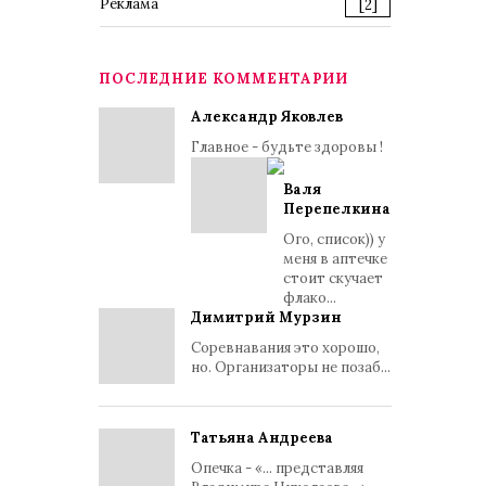
Реклама
[2]
ПОСЛЕДНИЕ КОММЕНТАРИИ
Александр Яковлев
Главное - будьте здоровы !
Валя
Перепелкина
Ого, список)) у
меня в аптечке
стоит скучает
флако...
Димитрий Мурзин
Соревнавания это хорошо,
но. Организаторы не позаб...
Татьяна Андреева
Опечка - «... представляя