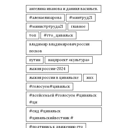
ангелина иванова и даниил васильев.
#аленаелизарова
#минтруд21
#министртруда21
главное
топ
#гто_цивильск
владимир владимирович россия
песков
путин
нацпроект «культура»
лыжня россии-2024
лыжня россии в цивильске
жкх
#голосуем#цивильск
#всейсемьей #голосуем #цивильск
#ци
#еид #цивильск
#цивильскийвестник #
#подтянись к движению гто