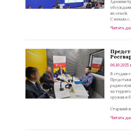
Администр
обсуждали
их семей.
С начала с
Читать да
Предст
Росгва
06.10.2025 
В студии «
Представи
радиослуш
на террит
оружия и 
Старший и
Читать да