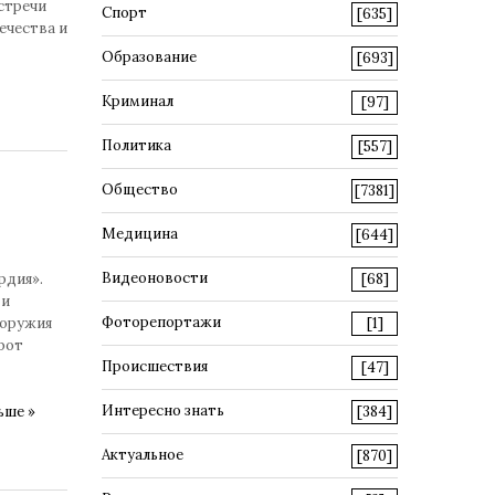
стречи
Спорт
[635]
ечества и
Образование
[693]
Криминал
[97]
Политика
[557]
Общество
[7381]
Медицина
[644]
Видеоновости
рдия».
[68]
 и
Фоторепортажи
 оружия
[1]
рот
Происшествия
[47]
Интересно знать
ьше »
[384]
Актуальное
[870]