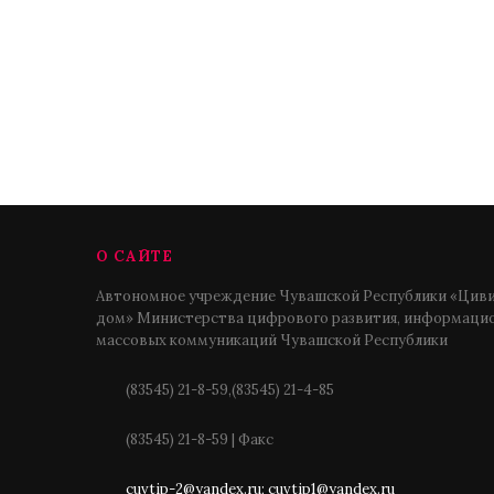
О САЙТЕ
Автономное учреждение Чувашской Республики «Циви
дом» Министерства цифрового развития, информацио
массовых коммуникаций Чувашской Республики
(83545) 21-8-59,(83545) 21-4-85
(83545) 21-8-59 | Факс
cuvtip-2@yandex.ru; cuvtip1@yandex.ru