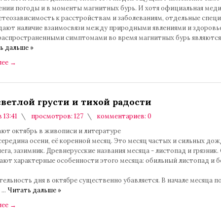
ении погоды и в моменты магнитных бурь. И хотя официальная мед
етеозависимость к расстройствам и заболеваниям, отдельные спец
ают наличие взаимосвязи между природными явлениями и здоровь
распространенными симптомами во время магнитных бурь являются
ь дальше »
лее
→
светлой грусти и тихой радости
 13:41
просмотров: 127
комментариев: 0
ают октябрь в живописи и литературе
середина осени, её коренной месяц. Это месяц частых и сильных дож
ега, зазимник. Древнерусские названия месяца - листопад и грязник.
ают характерные особенности этого месяца: обильный листопад и 
льность дня в октябре существенно убавляется. В начале месяца п
и
...
Читать дальше »
лее
→