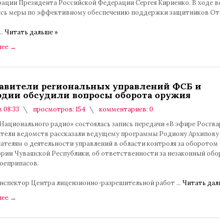
ации Президента Российской Федерации Сергея Кириенко. В ходе в
сь меры по эффективному обеспечению поддержки защитников От
...
Читать дальше »
лее
→
авители региональных управлений ФСБ и
рдии обсудили вопросы оборота оружия
в 08:33
просмотров: 154
комментариев: 0
Национального радио» состоялась запись передачи «В эфире Росгва
тели ведомств рассказали ведущему программы Родиону Архипову
ателям о деятельности управлений в области контроля за оборотом
ории Чувашской Республики, об ответственности за незаконный обо
боеприпасов.
нспектор Центра лицензионно-разрешительной работ
...
Читать дал
лее
→