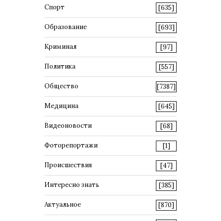
Спорт
[635]
Образование
[693]
Криминал
[97]
Политика
[557]
Общество
[7387]
Медицина
[645]
Видеоновости
[68]
Фоторепортажи
[1]
Происшествия
[47]
Интересно знать
[385]
Актуальное
[870]