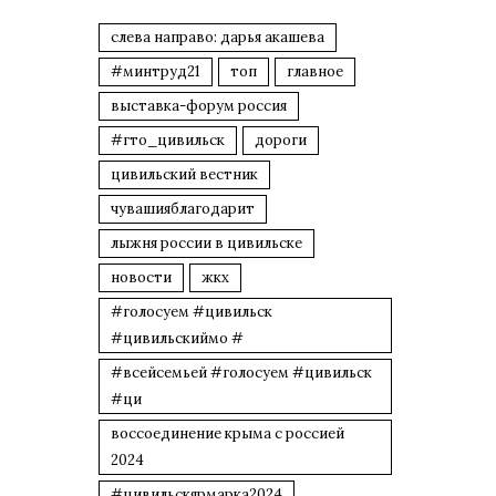
слева направо: дарья акашева
#минтруд21
топ
главное
выставка-форум россия
#гто_цивильск
дороги
цивильский вестник
чувашияблагодарит
лыжня россии в цивильске
новости
жкх
#голосуем #цивильск
#цивильскиймо #
#всейсемьей #голосуем #цивильск
#ци
воссоединение крыма с россией
2024
#цивильскярмарка2024