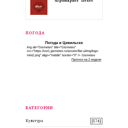
Агромаркет "Пехет"
ПОГОДА
Погода в Цивильске
img alt="Gismeteo" title="Gismeteo"
src="https://ost1.gismeteo.ru/assets/flat-ui/img/logo-
mini2.png" align="middle" border="0" />
Gismeteo
Прогноз на 2 недели
КАТЕГОРИИ
Культура
[574]