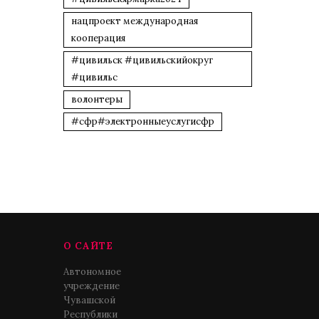
нацпроект международная
кооперация
#цивильск #цивильскийокруг
#цивильс
волонтеры
#сфр#электронныеуслугисфр
О САЙТЕ
Автономное
учреждение
Чувашской
Республики