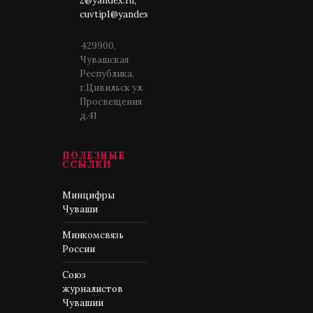
2@yandex.ru;
cuvtip1@yandex.ru
429900,
Чувашская
Республика,
г.Цивильск ул.
Просвещения
д.41
ПОЛЕЗНЫЕ
ССЫЛКИ
Минцифры
Чуваши
Минкомсвязь
России
Союз
журналистов
Чувашии