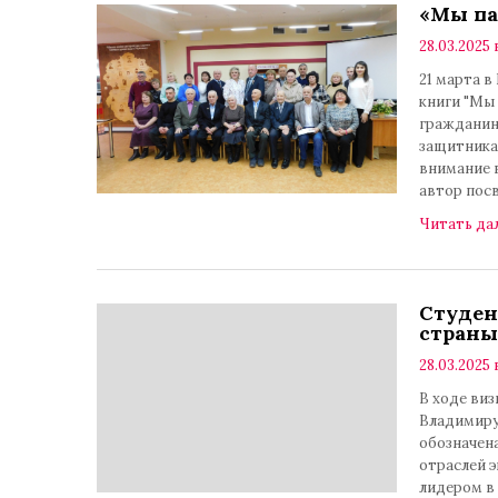
«Мы па
28.03.2025 
21 марта 
книги "Мы 
гражданин
защитника
внимание 
автор пос
Читать да
Студен
страны
28.03.2025 
В ходе ви
Владимиру 
обозначен
отраслей э
лидером в