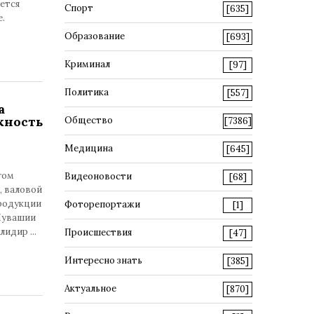
ется
Спорт
[635]
.
Образование
[693]
Криминал
[97]
Политика
[557]
а
жность
Общество
[7386]
Медицина
[645]
гом
Видеоновости
[68]
, валовой
продукции
Фоторепортажи
[1]
 Чувашии
олидир
...
Происшествия
[47]
Интересно знать
[385]
Актуальное
[870]