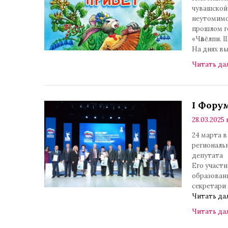
чувашской
неутомимо 
прошлом г
«Чӑвӗлпи. 
На днях в
Читать да
I Фору
28.03.2025 
24 марта 
региональ
депутата
Его участн
образовани
секретари
Читать да
Читать да