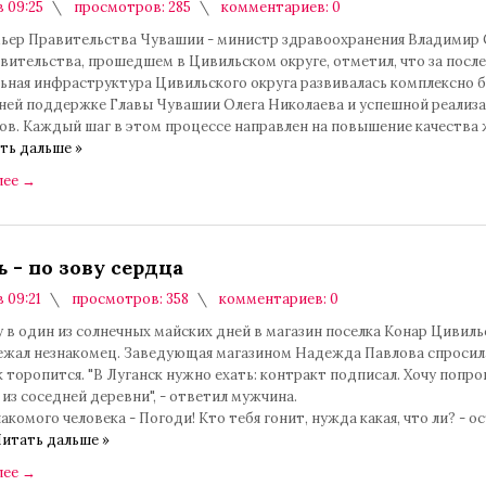
в 09:25
просмотров: 285
комментариев: 0
ьер Правительства Чувашии - министр здравоохранения Владимир
вительства, прошедшем в Цивильском округе, отметил, что за после
льная инфраструктура Цивильского округа развивалась комплексно 
ней поддержке Главы Чувашии Олега Николаева и успешной реализ
ов. Каждый шаг в этом процессе направлен на повышение качества 
ть дальше »
лее
→
 - по зову сердца
в 09:21
просмотров: 358
комментариев: 0
у в один из солнечных майских дней в магазин поселка Конар Цивиль
бежал незнакомец. Заведующая магазином Надежда Павлова спросила
к торопится. "В Луганск нужно ехать: контракт подписал. Хочу попро
 из соседней деревни", - ответил мужчина.
акомого человека - Погоди! Кто тебя гонит, нужда какая, что ли? - о
итать дальше »
лее
→