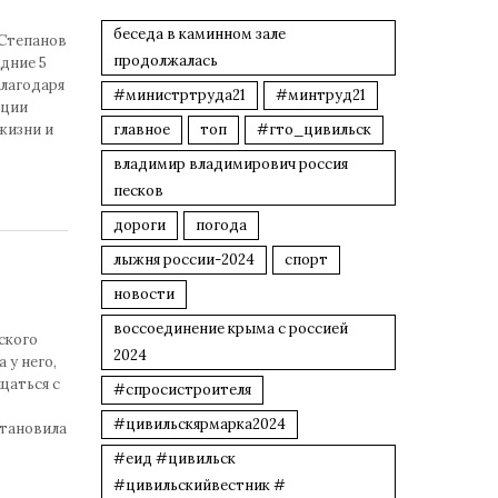
беседа в каминном зале
 Степанов
продолжалась
дние 5
благодаря
#министртруда21
#минтруд21
ации
жизни и
главное
топ
#гто_цивильск
владимир владимирович россия
песков
дороги
погода
лыжня россии-2024
спорт
новости
воссоединение крыма с россией
ского
2024
 у него,
щаться с
#спросистроителя
#цивильскярмарка2024
становила
#еид #цивильск
#цивильскийвестник #