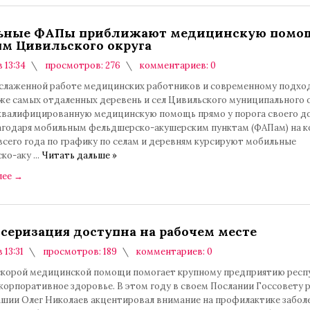
ьные ФАПы приближают медицинскую помощ
м Цивильского округа
в 13:34
просмотров: 276
комментариев: 0
 слаженной работе медицинских работников и современному подхо
же самых отдаленных деревень и сел Цивильского муниципального 
квалифицированную медицинскую помощь прямо у порога своего до
лагодаря мобильным фельдшерско-акушерским пунктам (ФАПам) на ко
всего года по графику по селам и деревням курсируют мобильные
ско-аку
...
Читать дальше »
лее
→
серизация доступна на рабочем месте
 13:31
просмотров: 189
комментариев: 0
скорой медицинской помощи помогает крупному предприятию респ
корпоративное здоровье. В этом году в своем Послании Госсовету 
ашии Олег Николаев акцентировал внимание на профилактике забол