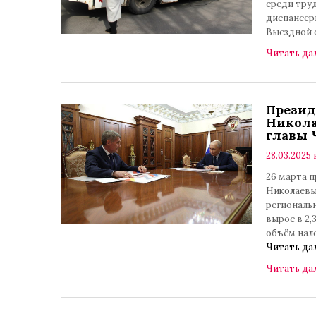
среди тру
диспансери
Выездной
Читать да
Презид
Никола
главы 
28.03.2025 
26 марта 
Николаевым
региональ
вырос в 2,
объём нал
Читать да
Читать да