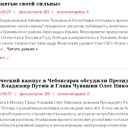
мятью своей сильны»
в 10:29
просмотров: 183
комментариев: 0
в Национальной библиотеке Чувашской Республики состоялась презе
памятью своей сильны" чувашского писателя, публициста, почётног
а Цивильского района Александра Ильина. Мероприятие приурочено
 Отечества в России и Году Победы и патриотизма в Чувашии. Бол
в своём творчестве Александр Моисеевич уделяет теме СВО. Новое 
вя
...
Читать дальше »
лее
→
ческий кампус в Чебоксарах обсудили Прези
 Владимир Путин и Глава Чувашии Олег Ник
в 09:37
просмотров: 310
комментариев: 0
зита в Москву Глава Чувашии Олег Николаев доложил Президенту Р
Путину о развитии республики за последние пять лет. В том числе 
а необходимость строительства кампуса, исходя из потребностей к
кономики региона. Реализация проекта позволит республике остава
 области релейной защиты и автоматизации электроэнергетических 