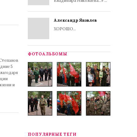
Владимира Николаева...» ...
Александр Яковлев
ХОРОШО...
ФОТОАЛЬБОМЫ
 Степанов
дние 5
благодаря
ации
жизни и
ПОПУЛЯРНЫЕ ТЕГИ