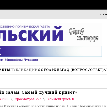
К новому уч
АКТЫ
ПУБЛИКАЦИИ
ФОТОАРХИВ
FAQ (ВОПРОС/ОТВЕТ)
А
йӑх салам. Самый лучший привет»
в 14:16
просмотров: 272
комментариев: 0
ая Ижендея хорошо известно книголюбам. Он внес большой вклад в