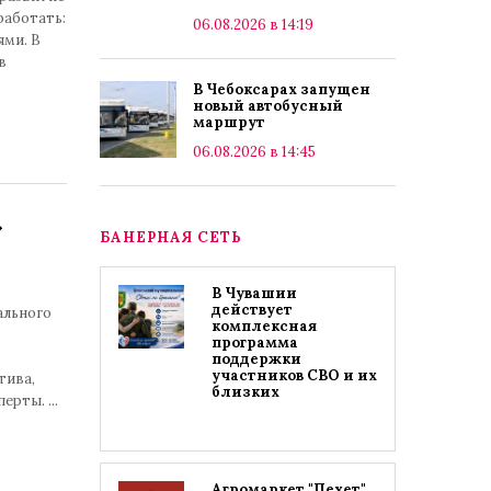
работать:
06.08.2026 в 14:19
ями. В
в
В Чебоксарах запущен
новый автобусный
маршрут
06.08.2026 в 14:45
»
БАНЕРНАЯ СЕТЬ
В Чувашии
действует
ального
комплексная
программа
поддержки
участников СВО и их
тива,
близких
сперты.
...
Агромаркет "Пехет"