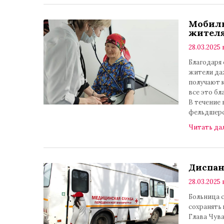
Мобил
жителя
28.03.2025 
Благодаря
жители да
получают 
все это б
В течение 
фельдшер
Читать да
Диспан
28.03.2025 в
Больница 
сохранять 
Глава Чув