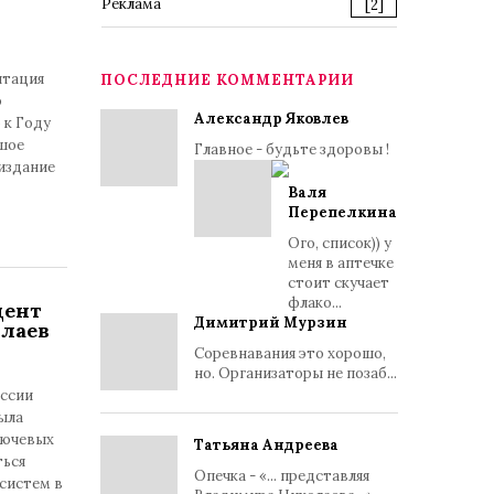
Реклама
[2]
нтация
ПОСЛЕДНИЕ КОММЕНТАРИИ
о
Александр Яковлев
 к Году
ьшое
Главное - будьте здоровы !
издание
Валя
Перепелкина
Ого, список)) у
меня в аптечке
стоит скучает
флако...
дент
Димитрий Мурзин
олаев
Соревнавания это хорошо,
но. Организаторы не позаб...
оссии
была
лючевых
Татьяна Андреева
ться
Опечка - «... представляя
систем в