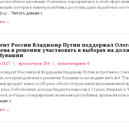
доспособного населения. Основным мероприятием в этой сфере явля
зация, которая в нашей республика доступна даже на рабочем месте
 фор
...
Читать дальше »
лее
→
ент России Владимир Путин поддержал Олег
ева в решении участвовать в выборах на дол
Чувашии
в 13:27
просмотров: 254
комментариев: 0
президент Российской Федерации Владимир Путин встретился с Оле
, который доложил о развитии Чувашии за последние пять лет. Так
ный продукт вырос в 1,85 раза, объём отгруженной промышленной 
3 раза. Собственные доходы бюджета выросли в 2,1 раза. Впервые в
огов, которые сгенерировала экономика республики, превысил конс
льше »
лее
→