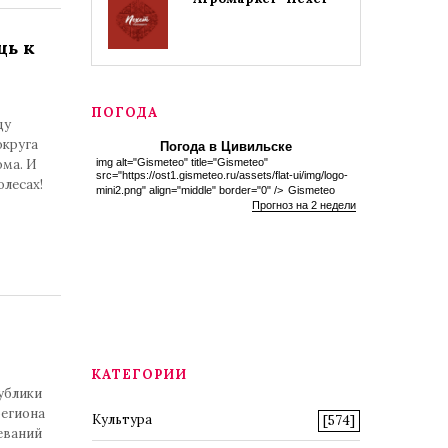
ь к
ПОГОДА
ду
округа
Погода в Цивильске
ма. И
img alt="Gismeteo" title="Gismeteo"
src="https://ost1.gismeteo.ru/assets/flat-ui/img/logo-
лесах!
mini2.png" align="middle" border="0" />
Gismeteo
Прогноз на 2 недели
КАТЕГОРИИ
ублики
региона
Культура
[574]
еваний