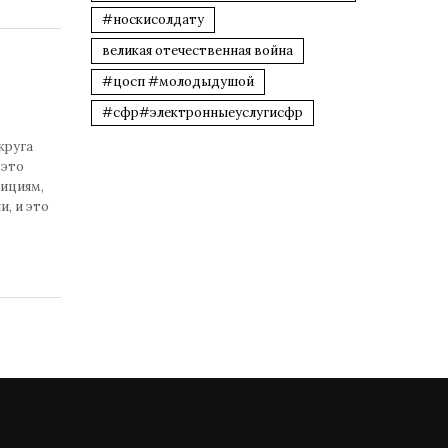
#носкисолдату
великая отечественная война
#цосп #молодыдушой
#сфр#электронныеуслугисфр
круга
 это
дициям,
и, и это