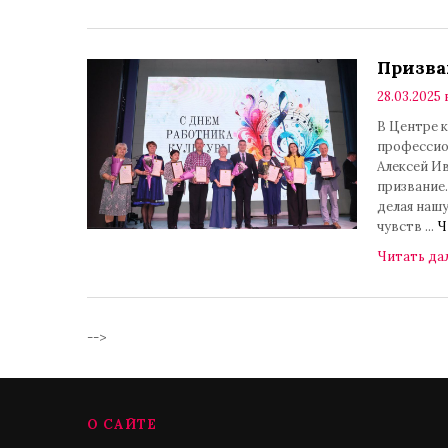
Призва
28.03.2025 
В Центре 
профессио
Алексей Ив
призвание.
делая нашу
чувств
...
Ч
Читать да
-->
О САЙТЕ