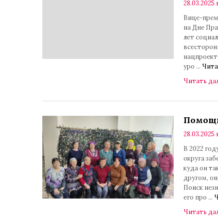
28.03.2025 
Вице-прем
на Дне Пра
лет социа
всесторон
нацпроект
уро
...
Чита
Читать да
Помощь
28.03.2025 
В 2022 год
округа за
куда он та
другом, он
Поиск незн
его про
...
Ч
Читать да