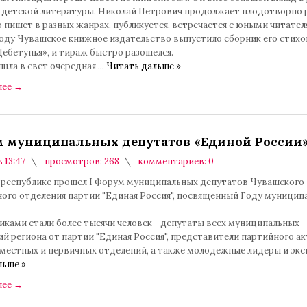
 детской литературы. Николай Петрович продолжает плодотворно 
пишет в разных жанрах, публикуется, встречается с юными читател
оду Чувашское книжное издательство выпустило сборник его стихо
Щебетунья», и тираж быстро разошелся.
ышла в свет очередная
...
Читать дальше »
лее
→
м муниципальных депутатов «Единой России
в 13:47
просмотров: 268
комментариев: 0
в республике прошел I Форум муниципальных депутатов Чувашского
ного отделения партии "Единая Россия", посвященный Году муницип
иками стали более тысячи человек - депутаты всех муниципальных
й региона от партии "Единая Россия", представители партийного ак
 местных и первичных отделений, а также молодежные лидеры и эк
льше »
лее
→