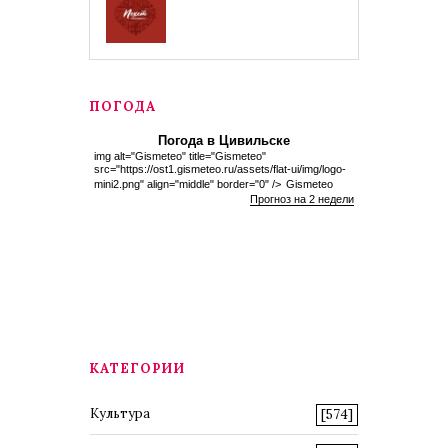
ПОГОДА
Погода в Цивильске
img alt="Gismeteo" title="Gismeteo"
src="https://ost1.gismeteo.ru/assets/flat-ui/img/logo-
mini2.png" align="middle" border="0" />
Gismeteo
Прогноз на 2 недели
КАТЕГОРИИ
Культура
[574]