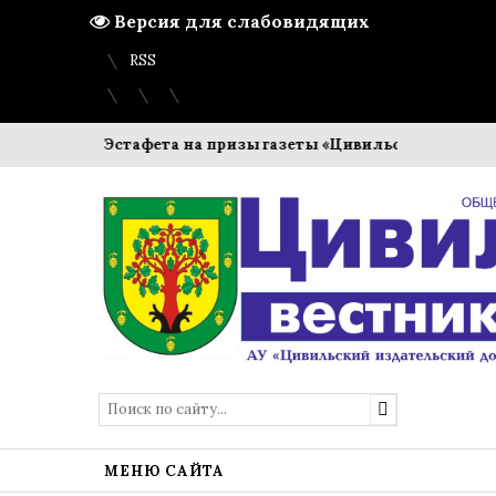
Версия для слабовидящих
Вход
Регистрация
Карта сайта
RSS
вы
Эстафета на призы газеты «Цивильский вестник»
Мо
МЕНЮ САЙТА