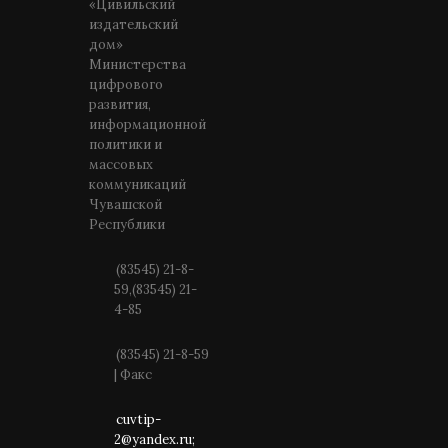
«Цивильский
издательский
дом»
Министерства
цифрового
развития,
информационной
политики и
массовых
коммуникаций
Чувашской
Республики
(83545) 21-8-
59,(83545) 21-
4-85
(83545) 21-8-59
| Факс
cuvtip-
2@yandex.ru;