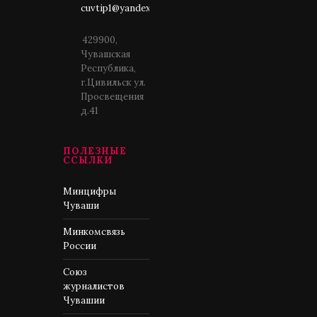
cuvtip1@yandex.ru
429900,
Чувашская
Республика,
г.Цивильск ул.
Просвещения
д.41
ПОЛЕЗНЫЕ
ССЫЛКИ
Минцифры
Чуваши
Минкомсвязь
России
Союз
журналистов
Чувашии