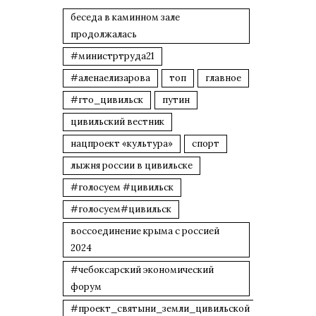
беседа в каминном зале
продолжалась
#министртруда21
#аленаелизарова
топ
главное
#гто_цивильск
путин
цивильский вестник
нацпроект «культура»
спорт
лыжня россии в цивильске
#голосуем #цивильск
#голосуем#цивильск
воссоединение крыма с россией
2024
#чебоксарский экономический
форум
#проект_святыни_земли_цивильской