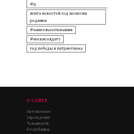
#ц
лента новостей год экологии
родники
#минсельхозчувашии
#носкисолдату
год победы и патриотизма
О САЙТЕ
Автономное
учреждение
Чувашской
Республики