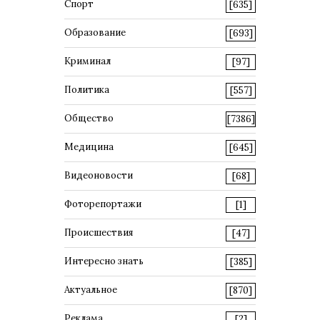
Спорт
[635]
Образование
[693]
Криминал
[97]
Политика
[557]
Общество
[7386]
Медицина
[645]
Видеоновости
[68]
Фоторепортажи
[1]
Происшествия
[47]
Интересно знать
[385]
Актуальное
[870]
Реклама
[2]