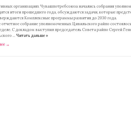
тивных организациях Чувашпотребсоюза начались собрания уполно
дятся итоги прошедшего года, обсуждаются задачи, которые предст
тверждаются Комплексные программы развития до 2030 года.
е отчетное собрание уполномоченных Цивильского райпо состоялось
еделе. С докладом выступил председатель Совета райпо Сергей Ген
ьского
...
Читать дальше »
лее
→