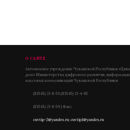
О САЙТЕ
Автономное учреждение Чувашской Республики «Циви
дом» Министерства цифрового развития, информацио
массовых коммуникаций Чувашской Республики
(83545) 21-8-59,(83545) 21-4-85
(83545) 21-8-59 | Факс
cuvtip-2@yandex.ru; cuvtip1@yandex.ru