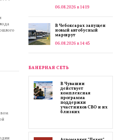
06.08.2026 в 14:19
и
олода
В Чебоксарах запущен
рошлого
новый автобусный
маршрут
06.08.2026 в 14:45
БАНЕРНАЯ СЕТЬ
В Чувашии
действует
комплексная
программа
поддержки
участников СВО и их
близких
твом
ой
рдии
Агромаркет "Пехет"