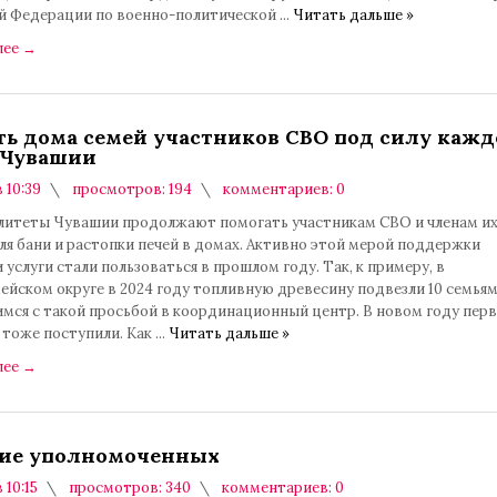
й Федерации по военно-политической
...
Читать дальше »
лее
→
ть дома семей участников СВО под силу каж
 Чувашии
в 10:39
просмотров: 194
комментариев: 0
итеты Чувашии продолжают помогать участникам СВО и членам их
я бани и растопки печей в домах. Активно этой мерой поддержки
 услуги стали пользоваться в прошлом году. Так, к примеру, в
йском округе в 2024 году топливную древесину подвезли 10 семьям
мся с такой просьбой в координационный центр. В новом году пер
 тоже поступили. Как
...
Читать дальше »
лее
→
ие уполномоченных
 10:15
просмотров: 340
комментариев: 0