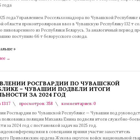
5 года
025 года Управлением Россельхознадзора по Чувашской Республике 
ой области проконтролирован ввоз в Чувашскую Республику 132 т с
о пивоваренного из Республики Беларусь. За аналогичный период п
ашию поступило 66 т белорусского солода.
альше »
лее
→
АВЛЕНИИ РОСГВАРДИИ ПО ЧУВАШСКОЙ
БЛИКЕ – ЧУВАШИИ ПОДВЕЛИ ИТОГИ
ЬНОСТИ ЗА 2024 ГОД
 13:17
просмотров: 358
комментариев: 0
нии Росгвардии по Чувашской Республике — Чувашии под руководс
а полковника полиции Михаила Енина подвели итоги служебно-боев
ти за 2024 год с постановкой задач на 2025 год.
видеоконференцсвязи в совещании принял участие заместитель
его Приволжским ордена Жукова округом войск национальной гва