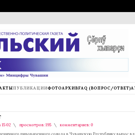
Моби
АКТЫ
ПУБЛИКАЦИИ
ФОТОАРХИВ
FAQ (ВОПРОС/ОТВЕТ)
А
т
в 15:02
просмотров: 195
комментариев: 0
еничного пивоваренного солода в Чувашскую Республику вырос вд