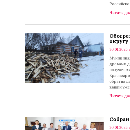
Российско
Читать да
Обогре
округу
30.01.2025 
Муниципал
дровами дл
получатели
Красноарме
обративши
заявки уже
Читать да
Собран
30.01.2025 в