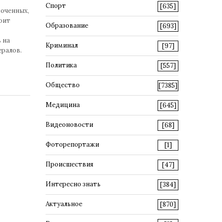
Спорт
[635]
моченных,
оит
Образование
[693]
 на
Криминал
[97]
ералов.
Политика
[557]
Общество
[7385]
Медицина
[645]
Видеоновости
[68]
Фоторепортажи
[1]
Происшествия
[47]
Интересно знать
[384]
Актуальное
[870]