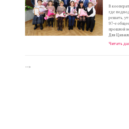
В коопера
где подво
решать, у
97-е обще
прошлой н
Для Цивил
Читать да
-->