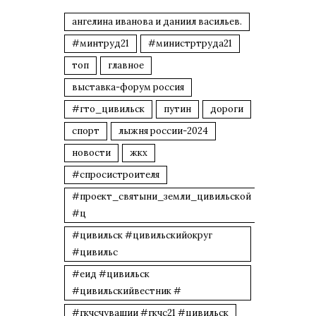
ангелина иванова и даниил васильев.
#минтруд21
#министртруда21
топ
главное
выставка-форум россия
#гто_цивильск
путин
дороги
спорт
лыжня россии-2024
новости
жкх
#спросистроителя
#проект_святыни_земли_цивильской
#ц
#цивильск #цивильскийокруг
#цивильс
#еид #цивильск
#цивильскийвестник #
#гкчсчувашии #гкчс21 #цивильск