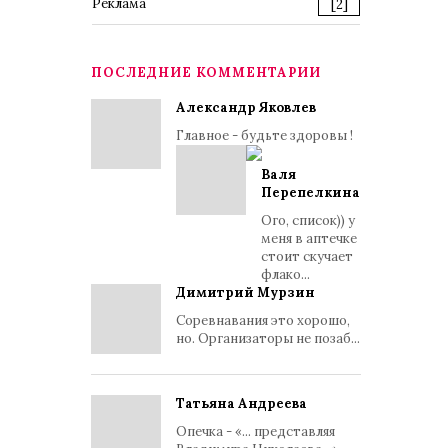
Реклама
[2]
ПОСЛЕДНИЕ КОММЕНТАРИИ
Александр Яковлев
Главное - будьте здоровы !
Валя
Перепелкина
Ого, список)) у
меня в аптечке
стоит скучает
флако...
Димитрий Мурзин
Соревнавания это хорошо,
но. Организаторы не позаб...
Татьяна Андреева
Опечка - «... представляя