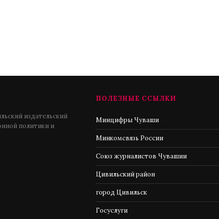
ПОЛЕЗНЫЕ ССЫЛКИ
льский издательский
Минцифры Чуваши
нной политики и
Минкомсвязь России
Союз журналистов Чувашии
Цивильский район
город Цивильск
Госуслуги