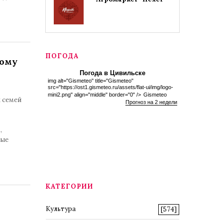
ПОГОДА
дому
Погода в Цивильске
img alt="Gismeteo" title="Gismeteo"
src="https://ost1.gismeteo.ru/assets/flat-ui/img/logo-
mini2.png" align="middle" border="0" />
Gismeteo
 семей
Прогноз на 2 недели
,
вые
КАТЕГОРИИ
Культура
[574]