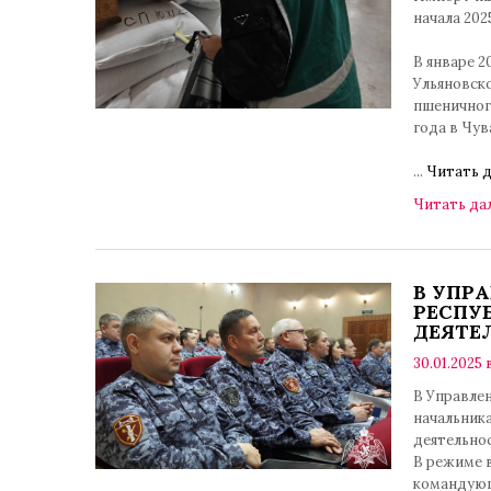
начала 202
В январе 2
Ульяновск
пшеничног
года в Чув
...
Читать д
Читать да
В УПР
РЕСПУ
ДЕЯТЕЛ
30.01.2025 в
В Управле
начальник
деятельнос
В режиме 
командующ