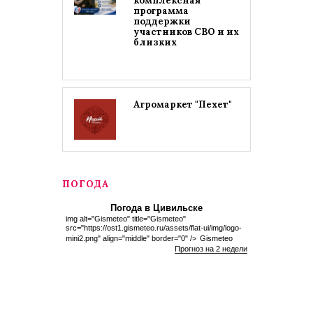
комплексная
программа
поддержки
участников СВО и их
близких
Агромаркет "Пехет"
ПОГОДА
Погода в Цивильске
img alt="Gismeteo" title="Gismeteo"
src="https://ost1.gismeteo.ru/assets/flat-ui/img/logo-
mini2.png" align="middle" border="0" />
Gismeteo
Прогноз на 2 недели