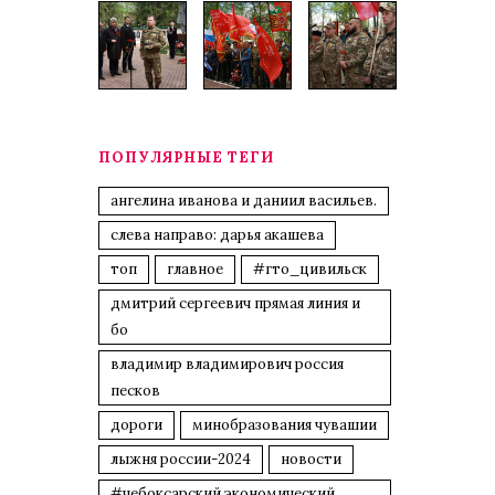
ПОПУЛЯРНЫЕ ТЕГИ
ангелина иванова и даниил васильев.
слева направо: дарья акашева
топ
главное
#гто_цивильск
дмитрий сергеевич прямая линия и
бо
владимир владимирович россия
песков
дороги
минобразования чувашии
лыжня россии-2024
новости
#чебоксарский экономический