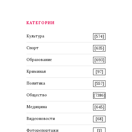
КАТЕГОРИИ
Культура
[574]
Спорт
[635]
Образование
[693]
Криминал
[97]
Политика
[557]
Общество
[7386]
Медицина
[645]
Видеоновости
[68]
Фоторепортажи
[1]