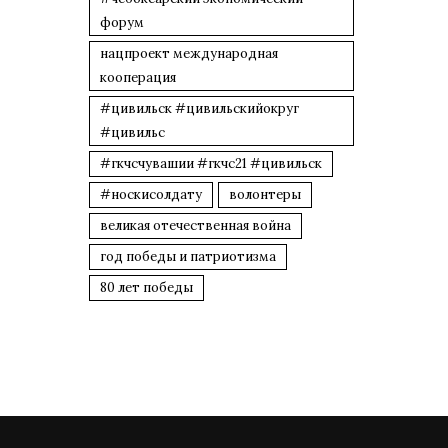
форум
нацпроект международная
кооперация
#цивильск #цивильскийокруг
#цивильс
#гкчсчувашии #гкчс21 #цивильск
#носкисолдату
волонтеры
великая отечественная война
год победы и патриотизма
80 лет победы