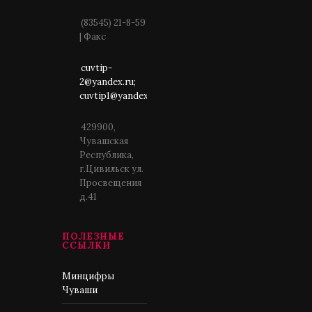
(83545) 21-8-59
| Факс
cuvtip-
2@yandex.ru;
cuvtip1@yandex.ru
429900,
Чувашская
Республика,
г.Цивильск ул.
Просвещения
д.41
ПОЛЕЗНЫЕ
ССЫЛКИ
Минцифры
Чуваши