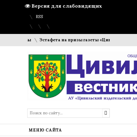
Версия для слабовидящих
Вход
Регистрация
Карта сайта
RSS
готовы
Эстафета на призы газеты «Цивильский вестник»
МЕНЮ САЙТА