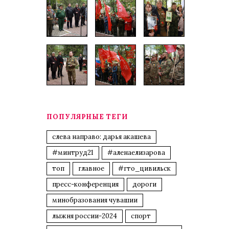
ПОПУЛЯРНЫЕ ТЕГИ
слева направо: дарья акашева
#минтруд21
#аленаелизарова
топ
главное
#гто_цивильск
пресс-конференция
дороги
минобразования чувашии
лыжня россии-2024
спорт