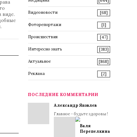
Медицина
[644]
рава
го
Видеоновости
[68]
 виде.
одобные
Фоторепортажи
[1]
.
Происшествия
[47]
Интересно знать
[383]
Актуальное
[868]
Реклама
[2]
ПОСЛЕДНИЕ КОММЕНТАРИИ
Александр Яковлев
Главное - будьте здоровы !
Валя
Перепелкина