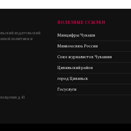
ПОЛЕЗНЫЕ ССЫЛКИ
льский издательский
Минцифры Чуваши
нной политики и
Минкомсвязь России
Союз журналистов Чувашии
Цивильский район
город Цивильск
Госуслуги
свещения д.41