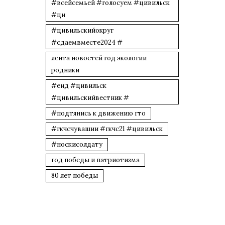
#всейсемьей #голосуем #цивильск
#ци
#цивильскийокруг
#сдаемвместе2024 #
лента новостей год экологии
родники
#еид #цивильск
#цивильскийвестник #
#подтянись к движению гто
#гкчсчувашии #гкчс21 #цивильск
#носкисолдату
год победы и патриотизма
80 лет победы