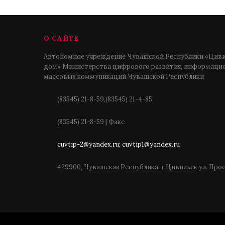
О САЙТЕ
Автономное учреждение Чувашской Республики «Циви
дом» Министерства цифрового развития, информацио
массовых коммуникаций Чувашской Республики
(83545) 21-8-59,(83545) 21-4-85
(83545) 21-8-59 | Факс
cuvtip-2@yandex.ru; cuvtip1@yandex.ru
429900, Чувашская Республика, г.Цивильск ул. Про