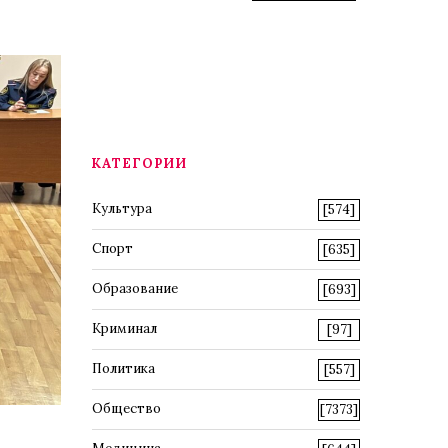
КАТЕГОРИИ
Культура
[574]
Спорт
[635]
Образование
[693]
Криминал
[97]
Политика
[557]
Общество
[7373]