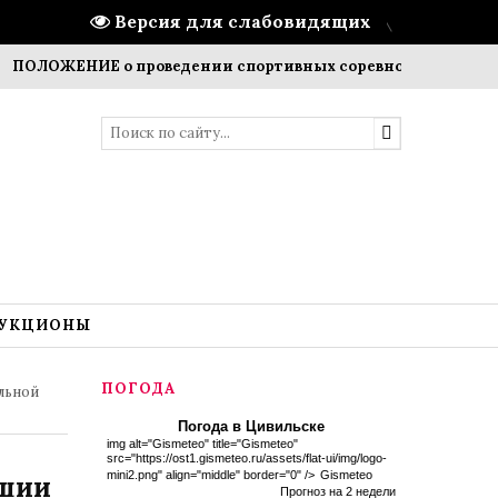
Версия для слабовидящих
ЖЕНИЕ о проведении спортивных соревнований и Фестивал
УКЦИОНЫ
ПОГОДА
льной
Погода в Цивильске
img alt="Gismeteo" title="Gismeteo"
src="https://ost1.gismeteo.ru/assets/flat-ui/img/logo-
mini2.png" align="middle" border="0" />
Gismeteo
ашии
Прогноз на 2 недели