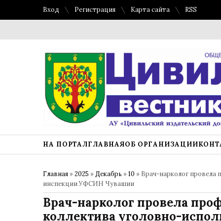
Вход
Регистрация
Карта сайта
RSS
НА ПОРТАЛ
ГЛАВНАЯ
ОБ ОРГАНИЗАЦИИ
КОНТ
Главная
»
2025
»
Декабрь
»
10
» Врач-нарколог провела 
инспекции УФСИН Чувашии
Врач-нарколог провела про
коллектива уголовно-испо