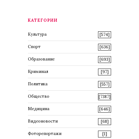
КАТЕГОРИИ
Культура
[574]
Спорт
[636]
Образование
[693]
Криминал
[97]
Политика
[557]
Общество
[7387]
Медицина
[646]
Видеоновости
[68]
Фоторепортажи
[1]