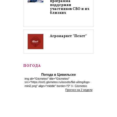
программа
поддержки
участников СВО и их
близких
Агромаркет "Пехет"
ПОГОДА
Погода в Цивильске
img alt="Gismeteo" title="Gismeteo"
src="https://ost1.gismeteo.ru/assets/flat-ui/img/logo-
mini2.png" align="middle" border="0" />
Gismeteo
Прогноз на 2 недели