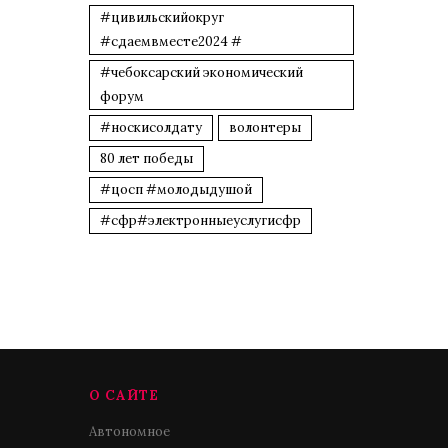
#цивильскийокруг
#сдаемвместе2024 #
#чебоксарский экономический
форум
#носкисолдату
волонтеры
80 лет победы
#цосп #молодыдушой
#сфр#электронныеуслугисфр
О САЙТЕ
Автономное