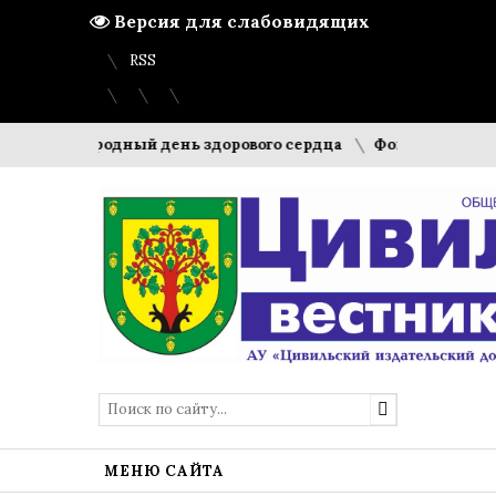
Версия для слабовидящих
Вход
Регистрация
Карта сайта
RSS
- Международный день здорового сердца
Фонд «Защитники О
МЕНЮ САЙТА