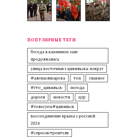
ПОПУЛЯРНЫЕ ТЕГИ
беседа в каминном зале
продолжалась
улица восточная г.цивильска. вокруг
#аленаелизарова
топ
главное
#гто_цивильск
погода
дороги
новости
цур
#голосуем#цивильск
воссоединение крыма с россией
2024
#спросистроителя