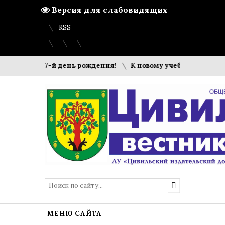
Версия для слабовидящих
Вход
Регистрация
Карта сайта
RSS
етил 437-й день рождения!
К новому учебному году готов
МЕНЮ САЙТА