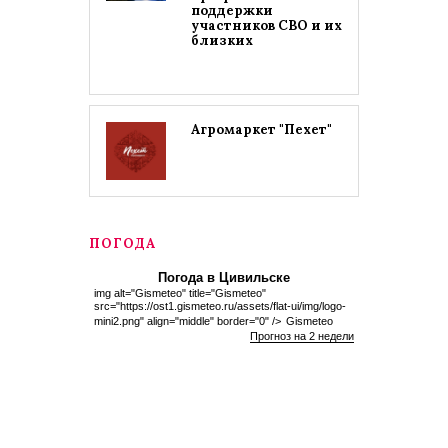
поддержки
участников СВО и их
близких
Агромаркет "Пехет"
ПОГОДА
Погода в Цивильске
img alt="Gismeteo" title="Gismeteo"
src="https://ost1.gismeteo.ru/assets/flat-ui/img/logo-
mini2.png" align="middle" border="0" />
Gismeteo
Прогноз на 2 недели