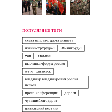
ПОПУЛЯРНЫЕ ТЕГИ
слева направо: дарья акашева
#министртруда21
#минтруд21
топ
главное
выставка-форум россия
#гто_цивильск
владимир владимирович россия
песков
пресс-конференция
дороги
чувашияблагодарит
цивильский вестник