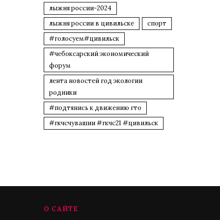
лыжня россии-2024
лыжня россии в цивильске
спорт
#голосуем#цивильск
#чебоксарский экономический
форум
лента новостей год экологии
родники
#подтянись к движению гто
#гкчсчувашии #гкчс21 #цивильск
О САЙТЕ