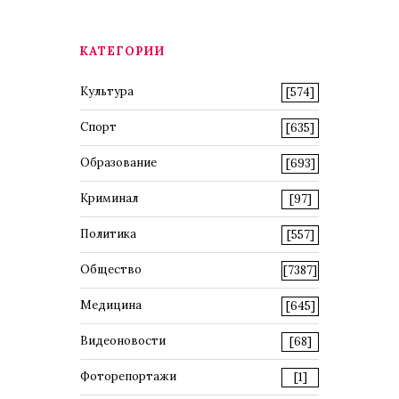
КАТЕГОРИИ
Культура
[574]
Спорт
[635]
Образование
[693]
Криминал
[97]
Политика
[557]
Общество
[7387]
Медицина
[645]
Видеоновости
[68]
Фоторепортажи
[1]