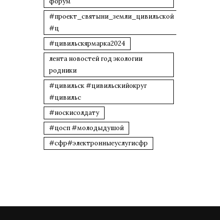
форум
#проект_святыни_земли_цивильской
#ц
#цивильскярмарка2024
лента новостей год экологии
родники
#цивильск #цивильскийокруг
#цивильс
#носкисолдату
#цосп #молодыдушой
#сфр#электронныеуслугисфр