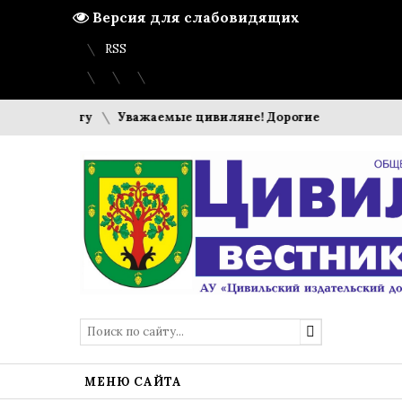
Версия для слабовидящих
Вход
Регистрация
Карта сайта
RSS
ую дорогу
Уважаемые цивиляне! Дорогие земляки!
С 
МЕНЮ САЙТА