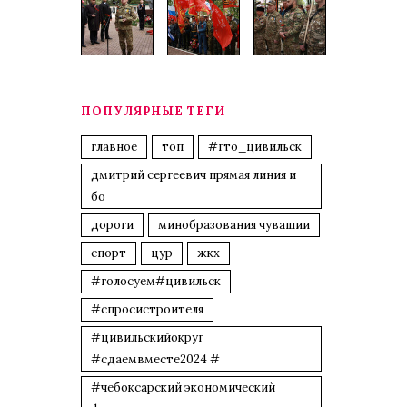
ПОПУЛЯРНЫЕ ТЕГИ
главное
топ
#гто_цивильск
дмитрий сергеевич прямая линия и
бо
дороги
минобразования чувашии
спорт
цур
жкх
#голосуем#цивильск
#спросистроителя
#цивильскийокруг
#сдаемвместе2024 #
#чебоксарский экономический