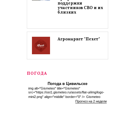
поддержки
участников СВО и их
близких
Агромаркет "Пехет"
ПОГОДА
Погода в Цивильске
img alt="Gismeteo" title="Gismeteo"
src="https://ost1.gismeteo.ru/assets/flat-ui/img/logo-
mini2.png" align="middle" border="0" />
Gismeteo
Прогноз на 2 недели