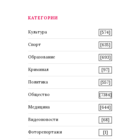
КАТЕГОРИИ
Культура
[574]
Спорт
[635]
Образование
[693]
Криминал
[97]
Политика
[557]
Общество
[7384]
Медицина
[644]
Видеоновости
[68]
Фоторепортажи
[1]