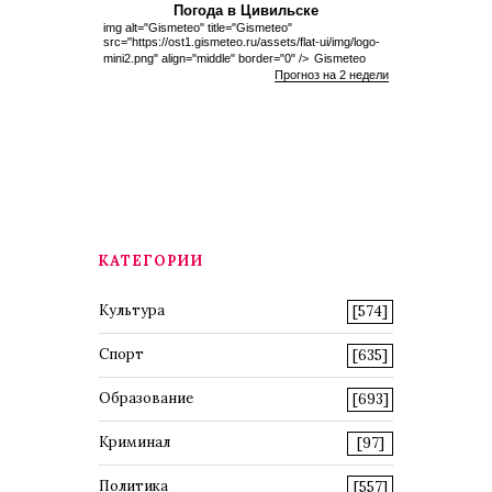
Погода в Цивильске
img alt="Gismeteo" title="Gismeteo"
src="https://ost1.gismeteo.ru/assets/flat-ui/img/logo-
mini2.png" align="middle" border="0" />
Gismeteo
Прогноз на 2 недели
КАТЕГОРИИ
Культура
[574]
Спорт
[635]
Образование
[693]
Криминал
[97]
Политика
[557]