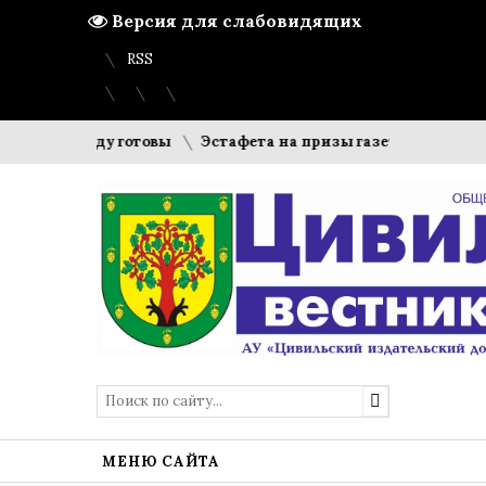
Версия для слабовидящих
Вход
Регистрация
Карта сайта
RSS
бному году готовы
Эстафета на призы газеты «Цивильский
МЕНЮ САЙТА