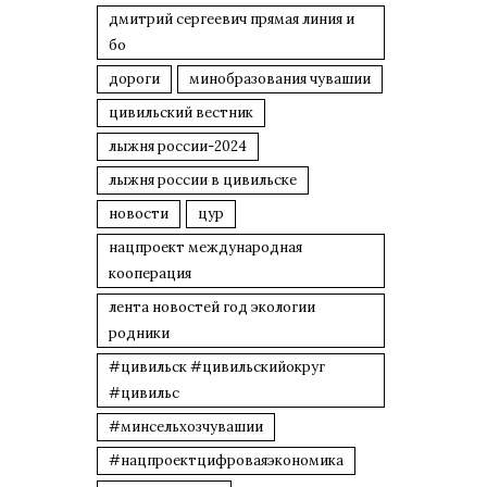
дмитрий сергеевич прямая линия и
бо
дороги
минобразования чувашии
цивильский вестник
лыжня россии-2024
лыжня россии в цивильске
новости
цур
нацпроект международная
кооперация
лента новостей год экологии
родники
#цивильск #цивильскийокруг
#цивильс
#минсельхозчувашии
#нацпроектцифроваяэкономика