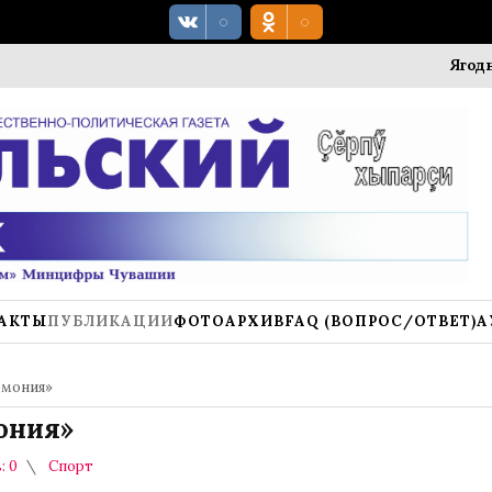
Ягодный фес
АКТЫ
ПУБЛИКАЦИИ
ФОТОАРХИВ
FAQ (ВОПРОС/ОТВЕТ)
А
рмония»
ония»
: 0
Спорт