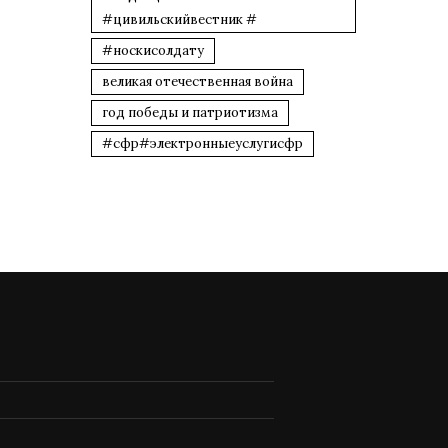
#цивильскийвестник #
#носкисолдату
великая отечественная война
год победы и патриотизма
#сфр#электронныеуслугисфр