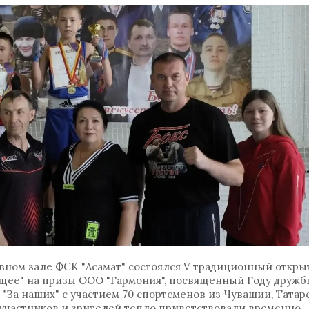
вном зале ФСК "Асамат" состоялся V традиционный откр
ущее" на призы ООО "Гармония", посвященный Году дружб
"За наших" с участием 70 спортсменов из Чувашии, Татар
 участников и зрителей тепло приветствовали временно