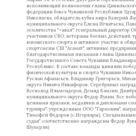
исполняющий полномочия главы Цивильского
федерации бокса Чувашской Республики Эдуар
Николаева, обладатель кубка мира Валерий Ла
муниципального округа Елена Игнатьева, Пав
землячества "+авал", генеральный директор 
участников СВО, ветераны боевых действий, тр
юношеского спорта и активное участие в общ
спортсмены СШ "Асамат", активные предприн
благодарственными письмами главы Цивильско
Государственного Совета Чувашии Владимира
Республике. В составе команды цивилян побе
физической культуры и спорта Чувашии Никол
Руслан Афанасьев, Владимир Григорьев, Миха
округа Никита Никифоров. Серебряных наград
Всеволод Ильмендеров, Демид Камзин, Дмитр
муниципального округа Федор Лукин. Все по
ценными призами, медалями и дипломами со
турнира", учрежденным ООО "Гармония", нагр
Тимофей Федоров (с.Игорвары). Специальными
судья" соответственно награждены Федор Лукин
Шумерля)