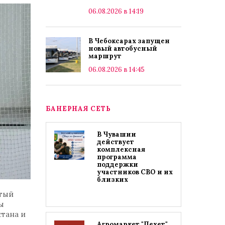
06.08.2026 в 14:19
В Чебоксарах запущен
новый автобусный
маршрут
06.08.2026 в 14:45
БАНЕРНАЯ СЕТЬ
В Чувашии
действует
комплексная
программа
поддержки
участников СВО и их
близких
ытый
ы
стана и
Агромаркет "Пехет"