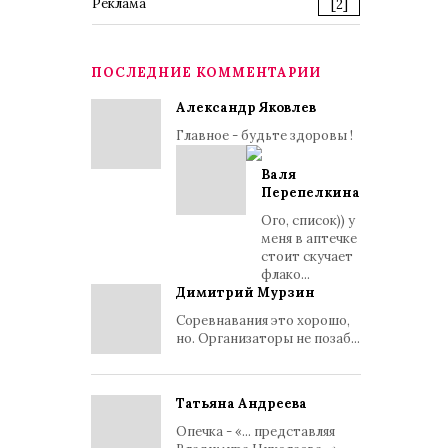
Реклама
[2]
ПОСЛЕДНИЕ КОММЕНТАРИИ
Александр Яковлев
Главное - будьте здоровы !
Валя
Перепелкина
Ого, список)) у
меня в аптечке
стоит скучает
флако...
Димитрий Мурзин
Соревнавания это хорошо,
но. Организаторы не позаб...
Татьяна Андреева
Опечка - «... представляя