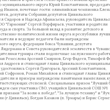
 муниципального округа Юрий Константинов, председат
д Иванов, почетные гости: олимпийская чемпионка Елен
птев, депутаты Собрания депутатов Цивильского
ел Сидоров и Надежда Афанасьева, руководитель Цивильс
ООО "Гармония" Сергей Порфирьев, участники и родители
уда и спорта. За большой вклад в развитие детского и
ественно-политической жизни округа и республики лучш
иматели и ведущие педагоги были награждены
го округа, федерации бокса Чувашии, депутата
 Лидермана и Совета руководителей землячеств в Чуваш
дителями турнира стали подопечные заслуженного работ
ая Ремеслова Арсений Смирнов, Егор Фадеев, Тимофей Ф
ил Андреев и стипендиат главы Цивильского муниципаль
 удостоились Сергей Григорьев, Арсений Константинов,
ий Софронов, Роман Михайлов и стипендиат главы Цивил
бедители и призеры награждены памятными вымпелами, к
ответствующих степеней. Специальным призом "Лучший 
ажден сын участника СВО, учащийся Цивильской СОШ №1
 призами "За волю к победе", "За лучшую технику" и "Лу
 (г.Цивильск), Богдан Казаков (п. Урмары) и Борис Сермее