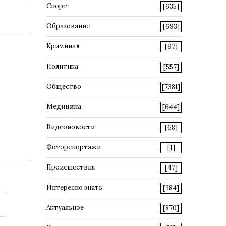
Спорт
[635]
Образование
[693]
Криминал
[97]
Политика
[557]
Общество
[7381]
Медицина
[644]
Видеоновости
[68]
Фоторепортажи
[1]
Происшествия
[47]
Интересно знать
[384]
Актуальное
[870]