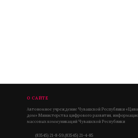
О САЙТЕ
Автономное учреждение Чувашской Республики «Циви
дом» Министерства цифрового развития, информацио
массовых коммуникаций Чувашской Республики
(83545) 21-8-59,(83545) 21-4-85