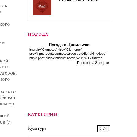
ель
а
кого
ПОГОДА
ие
Погода в Цивильске
img alt="Gismeteo" title="Gismeteo"
src="https://ost1.gismeteo.ru/assets/flat-ui/img/logo-
mini2.png" align="middle" border="0" />
Gismeteo
ской
Прогноз на 2 недели
ника
едоров,
ного
ьского
убками,
боксер
КАТЕГОРИИ
чший
в (г.
Культура
[574]