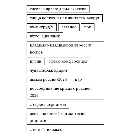
слева направо: дарья акашева
улица восточная г.цивильска. вокруг
#минтруд21
главное
топ
#гто_цивильск
владимир владимирович россия
песков
путин
пресс-конференция
чувашияблагодарит
лыжня россии-2024
цур
воссоединение крыма с россией
2024
#спросистроителя
лента новостей год экологии
родники
#еид #цивильск