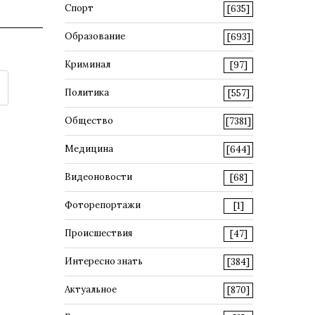
Спорт
[635]
Образование
[693]
Криминал
[97]
Политика
[557]
Общество
[7381]
Медицина
[644]
Видеоновости
[68]
Фоторепортажи
[1]
Происшествия
[47]
Интересно знать
[384]
Актуальное
[870]