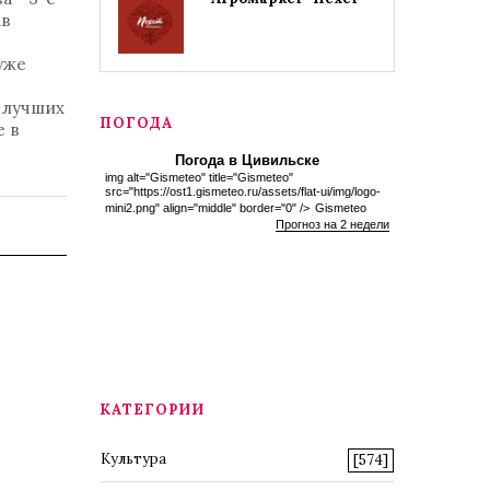
ав
уже
 лучших
ПОГОДА
е в
Погода в Цивильске
img alt="Gismeteo" title="Gismeteo"
src="https://ost1.gismeteo.ru/assets/flat-ui/img/logo-
mini2.png" align="middle" border="0" />
Gismeteo
Прогноз на 2 недели
КАТЕГОРИИ
Культура
[574]