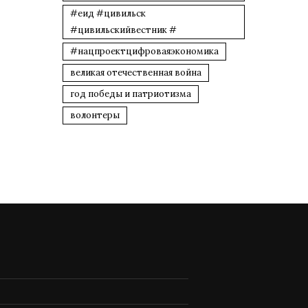
#еид #цивильск
#цивильскийвестник #
#нацпроектцифроваяэкономика
великая отечественная война
год победы и патриотизма
волонтеры