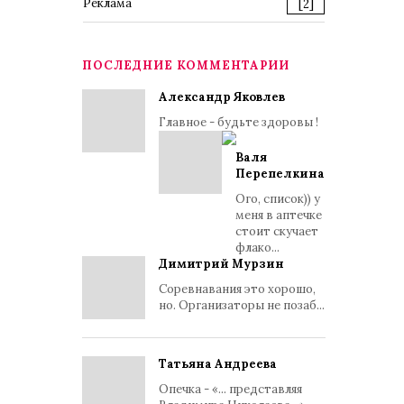
Реклама
[2]
ПОСЛЕДНИЕ КОММЕНТАРИИ
Александр Яковлев
Главное - будьте здоровы !
Валя
Перепелкина
Ого, список)) у
меня в аптечке
стоит скучает
флако...
Димитрий Мурзин
Соревнавания это хорошо,
но. Организаторы не позаб...
Татьяна Андреева
Опечка - «... представляя