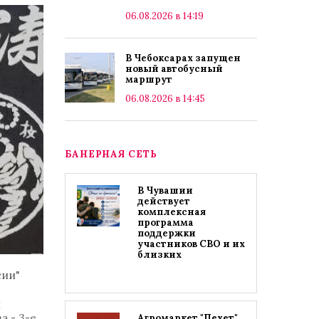
06.08.2026 в 14:19
В Чебоксарах запущен
новый автобусный
маршрут
06.08.2026 в 14:45
БАНЕРНАЯ СЕТЬ
В Чувашии
действует
комплексная
программа
поддержки
участников СВО и их
близких
сии"
я
а - 3-е
Агромаркет "Пехет"