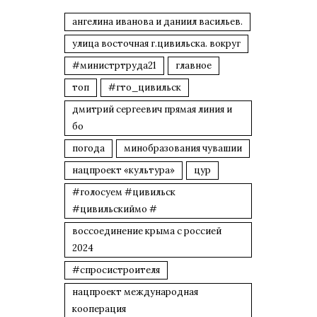
ангелина иванова и даниил васильев.
улица восточная г.цивильска. вокруг
#министртруда21
главное
топ
#гто_цивильск
дмитрий сергеевич прямая линия и
бо
погода
минобразования чувашии
нацпроект «культура»
цур
#голосуем #цивильск
#цивильскиймо #
воссоединение крыма с россией
2024
#спросистроителя
нацпроект международная
кооперация