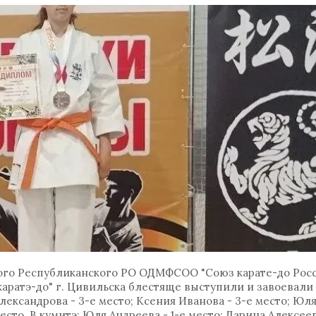
ого Республиканского РО ОДМФСОО "Союз карате-до Рос
аратэ-до" г. Цивильска блестяще выступили и завоевали
лександрова - 3-е место; Ксения Иванова - 3-е место; Юл
есто. В кумитэ: Юля Андреева - 1-е место; Дарина Алексеев