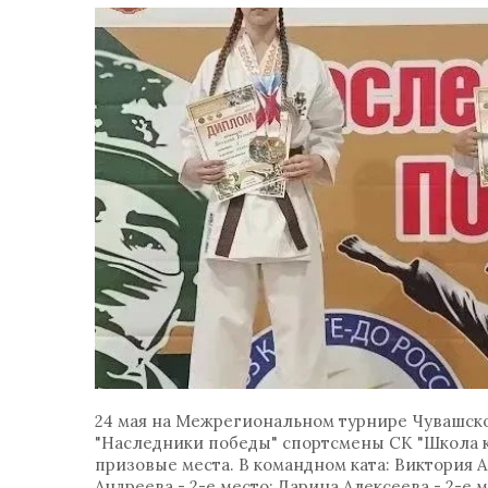
24 мая на Межрегиональном турнире Чувашск
"Наследники победы" спортсмены СК "Школа к
призовые места. В командном ката: Виктория А
Андреева - 2-е место; Дарина Алексеева - 2-е м