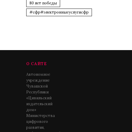
80 лет победы
#сфр#электронныеуслугисфр
О САЙТЕ
Автономное
учреждение
Чувашской
Республики
«Цивильский
издательский
дом»
Министерства
цифрового
развития,