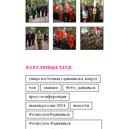
ПОПУЛЯРНЫЕ ТЕГИ
улица восточная г.цивильска. вокруг
топ
главное
#гто_цивильск
пресс-конференция
лыжня россии-2024
новости
#голосуем#цивильск
#голосуем #цивильск