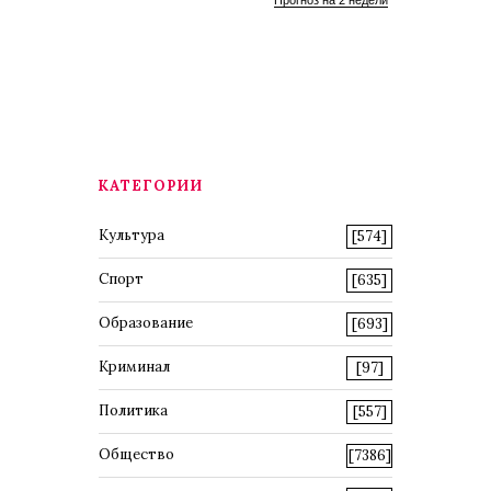
Прогноз на 2 недели
КАТЕГОРИИ
Культура
[574]
Спорт
[635]
Образование
[693]
Криминал
[97]
Политика
[557]
Общество
[7386]