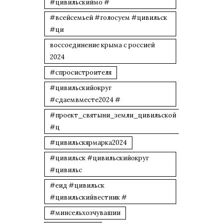
#цивильскиймо #
#всейсемьей #голосуем #цивильск
#ци
воссоединение крыма с россией
2024
#спросистроителя
#цивильскийокруг
#сдаемвместе2024 #
#проект_святыни_земли_цивильской
#ц
#цивильскярмарка2024
#цивильск #цивильскийокруг
#цивильс
#еид #цивильск
#цивильскийвестник #
#минсельхозчувашии