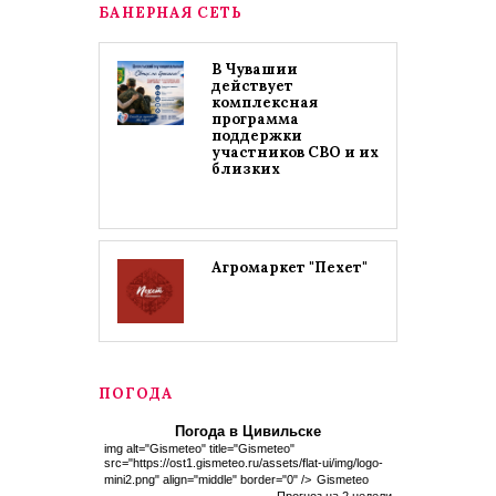
БАНЕРНАЯ СЕТЬ
В Чувашии
действует
комплексная
программа
поддержки
участников СВО и их
близких
Агромаркет "Пехет"
ПОГОДА
Погода в Цивильске
img alt="Gismeteo" title="Gismeteo"
src="https://ost1.gismeteo.ru/assets/flat-ui/img/logo-
mini2.png" align="middle" border="0" />
Gismeteo