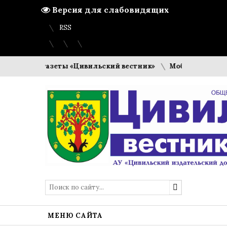
Версия для слабовидящих
Вход
Регистрация
Карта сайта
RSS
а призы газеты «Цивильский вестник»
Мобильный "Пункт
МЕНЮ САЙТА