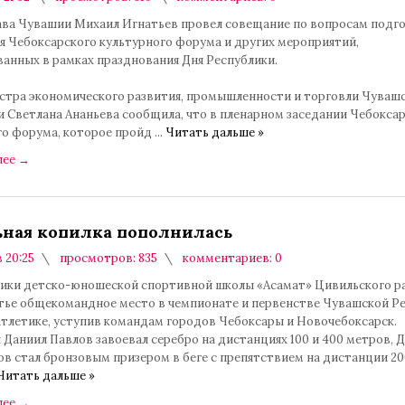
лава Чувашии Михаил Игнатьев провел совещание по вопросам подг
я Чебоксарского культурного форума и других мероприятий,
ванных в рамках празднования Дня Республики.
стра экономического развития, промышленности и торговли Чуваш
и Светлана Ананьева сообщила, что в пленарном заседании Чебокса
го форума, которое пройд
...
Читать дальше »
лее
→
ная копилка пополнилась
в 20:25
просмотров: 835
комментариев: 0
ики детско-юношеской спортивной школы «Асамат» Цивильского р
етье общекомандное место в чемпионате и первенстве Чувашской Р
атлетике, уступив командам городов Чебоксары и Новочебоксарск.
 Даниил Павлов завоевал серебро на дистанциях 100 и 400 метров,
ов стал бронзовым призером в беге с препятствием на дистанции 2
Читать дальше »
лее
→