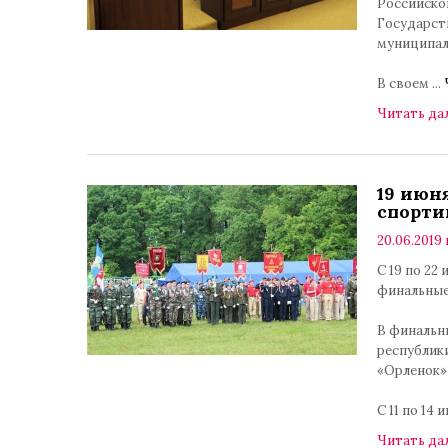
Российско
Государст
муниципал
В своем
...
Читать да
19 июн
спорти
20.06.2019 
С 19 по 22
финальные
В финальн
республики
«Орленок» 
С 11 по 14
Читать да