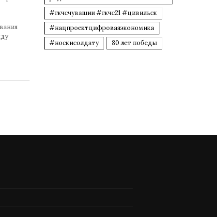
#гкчсчувашии #гкчс21 #цивильск
вания
#нацпроектцифроваяэкономика
жду
#носкисолдату
80 лет победы