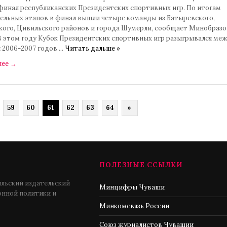
 финал республиканских Президентских спортивных игр. По итогам
ельных этапов в финал вышли четыре команды из Батыревского,
кого, Цивильского районов и города Шумерли, сообщает Минобразо
В этом году Кубок Президентских спортивных игр разыгрывался ме
 2006-2007 годов
...
Читать дальше »
лее
→
.
59
60
61
62
63
64
»
ПОЛЕЗНЫЕ ССЫЛКИ
льский издательский
Минцифры Чуваши
нной политики и
Минкомсвязь России
Союз журналистов Чувашии