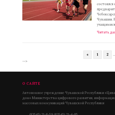
состоялся
предварит
Чебоксарс
Чувашии. 
учащимися
Читать да
«
1
2
..
-->
О САЙТЕ
Автономное учреждение Чувашской Республики «Циви
дом» Министерства цифрового развития, информацио
массовых коммуникаций Чувашской Республики
(83545) 21-8-59,(83545) 21-4-85