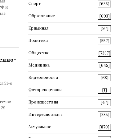
ума
Спорт
[635]
РФ и
а».
Образование
[693]
Криминал
[97]
Политика
[557]
Общество
[7387]
енно-
Медицина
[645]
Видеоновости
[68]
я 51-е
Фоторепортажи
[1]
итетов
Происшествия
[47]
29,
Интересно знать
[385]
Актуальное
[870]