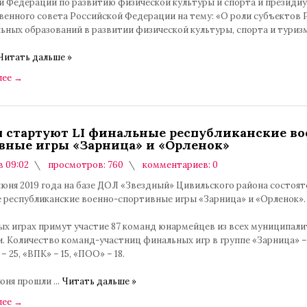
й Федерации по развитию физической культуры и спорта и президи
венного совета Российской Федерации на тему: «О роли субъектов 
ьных образований в развитии физической культуры, спорта и туризм
Читать дальше »
лее
→
я стартуют LI финальные республиканские во
вные игры «Зарница» и «Орленок»
в 09:02
просмотров: 760
комментариев: 0
 июня 2019 года на базе ДОЛ «Звездный» Цивильского района состоятс
 республиканские военно-спортивные игры «Зарница» и «Орленок».
ых играх примут участие 87 команд юнармейцев из всех муниципал
. Количество команд-участниц финальных игр в группе «Зарница» – 
– 25, «ВПК» – 15, «ПОО» – 18.
 июня прошли
...
Читать дальше »
лее
→