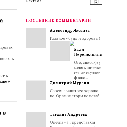
Реклама
[2]
й
ПОСЛЕДНИЕ КОММЕНТАРИИ
Александр Яковлев
Главное - будьте здоровы !
 провел
Валя
Перепелкина
ионалов
Ого, список)) у
меня в аптечке
стоит скучает
ит в
флако...
ьше »
Димитрий Мурзин
Соревнавания это хорошо,
но. Организаторы не позаб...
 в
Татьяна Андреева
Опечка - «... представляя