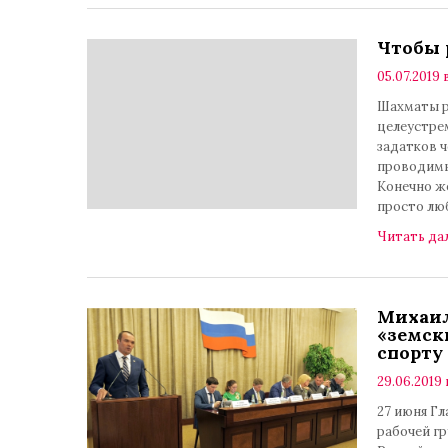
Чтобы 
05.07.2019 
Шахматы р
целеустре
задатков 
проводимы
Конечно же
просто лю
Читать да
Михаил
«земск
спорту
29.06.2019 
27 июня Гл
рабочей г