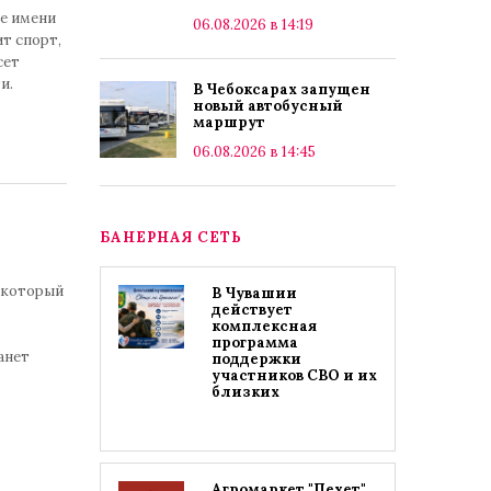
е имени
06.08.2026 в 14:19
т спорт,
сет
и.
В Чебоксарах запущен
новый автобусный
маршрут
06.08.2026 в 14:45
БАНЕРНАЯ СЕТЬ
, который
В Чувашии
действует
комплексная
программа
анет
поддержки
участников СВО и их
близких
Агромаркет "Пехет"