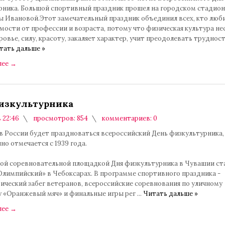
рника. Большой спортивный праздник прошел на городском стадион
 Ивановой.Этот замечательный праздник объединил всех, кто люби
мости от профессии и возраста, потому что физическая культура не
овье, силу, красоту, закаляет характер, учит преодолевать трудност
тать дальше »
лее
→
изкультурника
в 22:46
просмотров: 854
комментариев: 0
 в России будет праздноваться всероссийский День физкультурника
о отмечается с 1939 года.
ой соревновательной площадкой Дня физкультурника в Чувашии ст
Олимпийский» в Чебоксарах. В программе спортивного праздника -
ический забег ветеранов, всероссийские соревнования по уличному
у «Оранжевый мяч» и финальные игры рег
...
Читать дальше »
лее
→