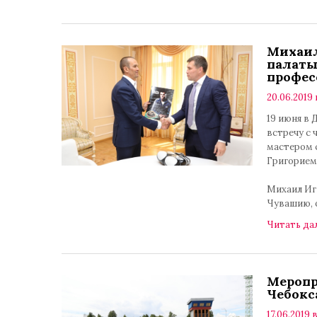
Михаил
палаты
профес
20.06.2019 
19 июня в
встречу с
мастером 
Григорием
Михаил Иг
Чувашию, о
Читать да
Меропр
Чебокс
17.06.2019 в