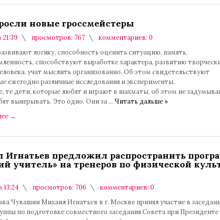
росли новые гроссмейстеры
в 21:39
просмотров: 767
комментариев: 0
азвивают логику, способность оценить ситуацию, память,
мленность, способствуют выработке характера, развитию творческ
человека, учат мыслить организованно. Об этом свидетельствуют
е ежегодно различные исследования и эксперименты.
, те дети, которые любят и играют в шахматы, об этом не задумыва
бят выигрывать. Это одно. Они за
...
Читать дальше »
лее
→
 Игнатьев предложил распространить прогр
ий учитель» на тренеров по физической куль
в 13:24
просмотров: 706
комментариев: 0
ава Чувашии Михаил Игнатьев в г. Москве принял участие в заседан
руппы по подготовке совместного заседания Совета при Президенте