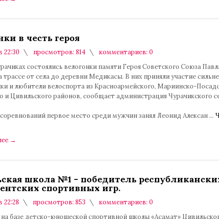
нки в честь героя
в 22:30
просмотров: 814
комментариев: 0
урачиках состоялись велогонки памяти Героя Советского Союза Павл
 трассе от села до деревни Медикасы. В них приняли участие сильн
ки и любители велоспорта из Красноармейского, Мариинско-Посадс
о и Цивильского районов, сообщает администрация Чурачикского с
 соревнований первое место среди мужчин занял Леонид Алексан
...
Ч
лее
→
ская школа №1 - победитель республикански
ентских спортивных игр.
в 22:28
просмотров: 853
комментариев: 0
ая на базе детско-юношеской спортивной школы «Асамат» Цивильско