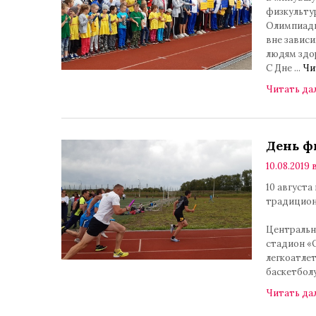
физкульту
Олимпиады
вне зависи
людям здор
С Дне
...
Чи
Читать да
День ф
10.08.2019 
10 августа
традиционн
Центральн
стадион «
легкоатлет
баскетбол
Читать да