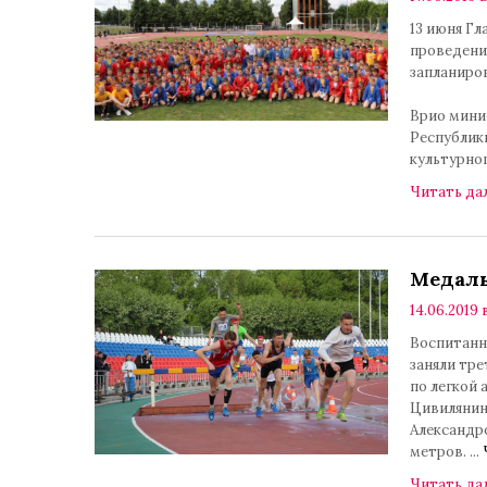
13 июня Г
проведени
запланиро
Врио мини
Республик
культурно
Читать да
Медаль
14.06.2019 
Воспитанн
заняли тр
по легкой 
Цивилянин
Александр
метров.
...
Читать да