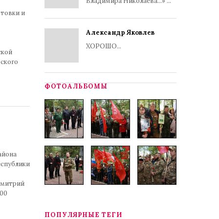
Владимира Николаева...» ...
отовки и
Александр Яковлев
ХОРОШО...
ской
рского
ФОТОАЛЬБОМЫ
айона
еспублики
 Дмитрий
000
ПОПУЛЯРНЫЕ ТЕГИ