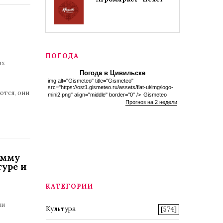
ПОГОДА
их
Погода в Цивильске
img alt="Gismeteo" title="Gismeteo"
src="https://ost1.gismeteo.ru/assets/flat-ui/img/logo-
ются, они
mini2.png" align="middle" border="0" />
Gismeteo
Прогноз на 2 недели
амму
туре и
КАТЕГОРИИ
ии
Культура
[574]