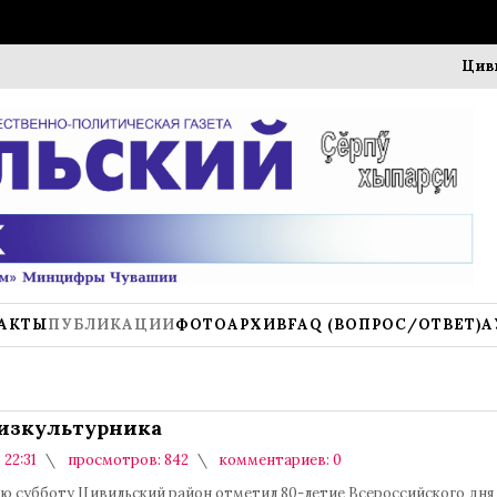
Цивильск о
АКТЫ
ПУБЛИКАЦИИ
ФОТОАРХИВ
FAQ (ВОПРОС/ОТВЕТ)
А
изкультурника
 22:31
просмотров: 842
комментариев: 0
ю субботу Цивильский район отметил 80-летие Всероссийского дня