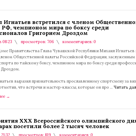
 Игнатьев встретился с членом Общественно
 РФ, чемпионом мира по боксу среди
сионалов Григорием Дроздом
в 08:23
просмотров: 706
комментариев: 0
 Доме Правительства Глава Чувашской Республики Михаил Игнатьев
 членом Общественной палаты Российской Федерации, заслуженным
спорта по тайскому боксу, чемпионом мира по боксу среди професс
 Дроздом.
натьев выразил признательность прославленному спортсмену за виз
тметив, что встречи и мастер-классы, которые он про
...
Читать дал
лее
→
иятия XXX Всероссийского олимпийского дня
арах посетили более 2 тысяч человек
 21:32
просмотров: 819
комментариев: 0