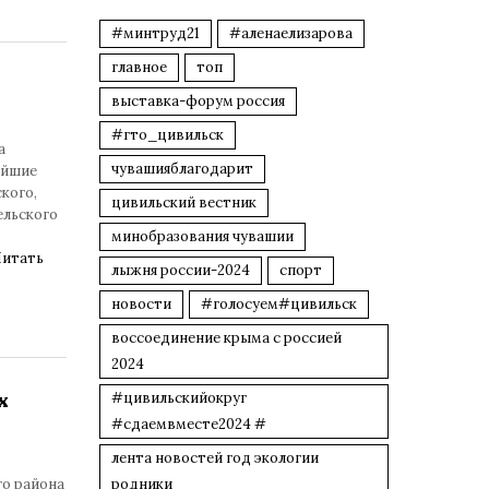
#минтруд21
#аленаелизарова
главное
топ
выставка-форум россия
#гто_цивильск
а
чувашияблагодарит
ейшие
кого,
цивильский вестник
ельского
минобразования чувашии
итать
лыжня россии-2024
спорт
новости
#голосуем#цивильск
воссоединение крыма с россией
2024
х
#цивильскийокруг
#сдаемвместе2024 #
лента новостей год экологии
го района
родники