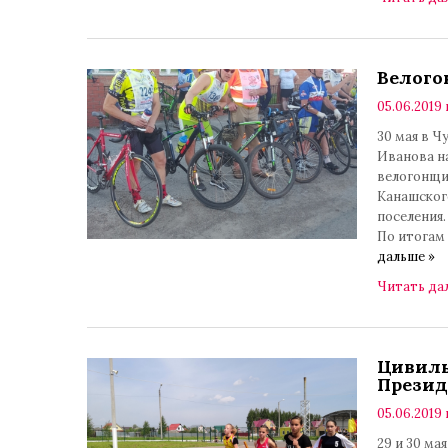
Велого
05.06.2019 
30 мая в Ч
Иванова на
велогонщи
Канашског
поселения.
По итогам
дальше »
Читать да
Цивиль
Презид
05.06.2019 
29 и 30 м