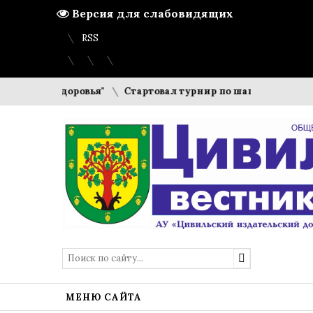
Версия для слабовидящих
Вход
Регистрация
Карта сайта
RSS
Пункт здоровья"
Стартовал турнир по шашкам и шахмата
МЕНЮ САЙТА