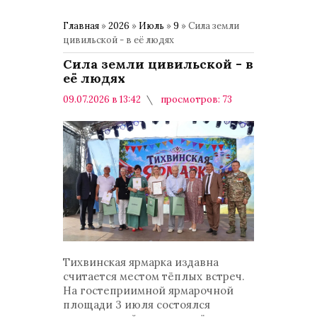
Главная
»
2026
»
Июль
»
9
» Сила земли
цивильской - в её людях
Сила земли цивильской - в
её людях
09.07.2026 в 13:42
просмотров: 73
комментариев: 0
Общество
Тихвинская ярмарка издавна
считается местом тёплых встреч.
На гостеприимной ярмарочной
площади 3 июля состоялся