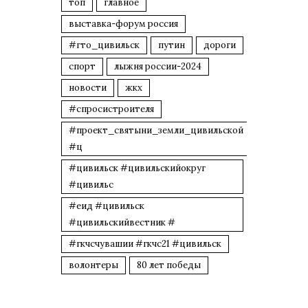
топ
главное
выставка-форум россия
#гто_цивильск
путин
дороги
спорт
лыжня россии-2024
новости
жкх
#спросистроителя
#проект_святыни_земли_цивильской
#ц
#цивильск #цивильскийокруг
#цивильс
#еид #цивильск
#цивильскийвестник #
#гкчсчувашии #гкчс21 #цивильск
волонтеры
80 лет победы