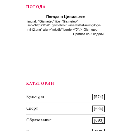
ПОГОДА
Погода в Цивильске
img alt="Gismeteo" title="Gismeteo"
src="https://ost1.gismeteo.ru/assets/flat-ui/img/logo-
mini2.png" align="middle" border="0" />
Gismeteo
Прогноз на 2 недели
КАТЕГОРИИ
Культура
[574]
Спорт
[635]
Образование
[693]