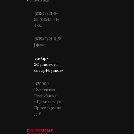
Республики
(83545) 21-8-
59,(83545) 21-
4-85
(83545) 21-8-59
| Факс
cuvtip-
2@yandex.ru;
cuvtip1@yandex.ru
429900,
Чувашская
Республика,
г.Цивильск ул.
Просвещения
д.41
ПОЛЕЗНЫЕ