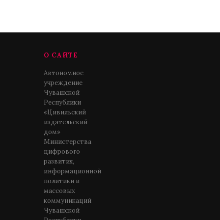
О САЙТЕ
Автономное
учреждение
Чувашской
Республики
«Цивильский
издательский
дом»
Министерства
цифрового
развития,
информационной
политики и
массовых
коммуникаций
Чувашской