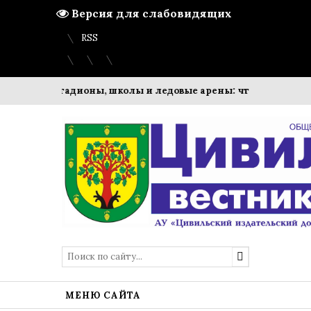
Версия для слабовидящих
Вход
Регистрация
Карта сайта
RSS
ь
Стадионы, школы и ледовые арены: что строит ПМК-8 с
МЕНЮ САЙТА