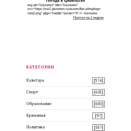
Погода в Цивильске
img alt="Gismeteo" title="Gismeteo"
src="https://ost1.gismeteo.ru/assets/flat-ui/img/logo-
mini2.png" align="middle" border="0" />
Gismeteo
Прогноз на 2 недели
КАТЕГОРИИ
Культура
[574]
Спорт
[635]
Образование
[693]
Криминал
[97]
Политика
[557]