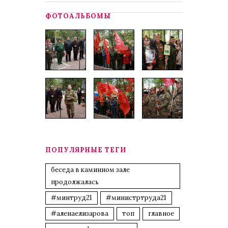
ФОТОАЛЬБОМЫ
ПОПУЛЯРНЫЕ ТЕГИ
беседа в каминном зале
продолжалась
#минтруд21
#министртруда21
#аленаелизарова
топ
главное