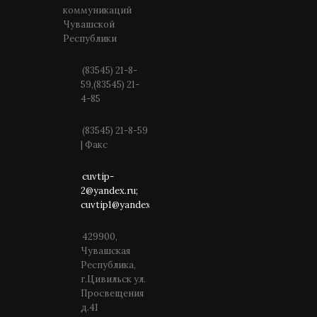
коммуникаций
Чувашской
Республики
(83545) 21-8-
59,(83545) 21-
4-85
(83545) 21-8-59
| Факс
cuvtip-
2@yandex.ru;
cuvtip1@yandex.ru
429900,
Чувашская
Республика,
г.Цивильск ул.
Просвещения
д.41