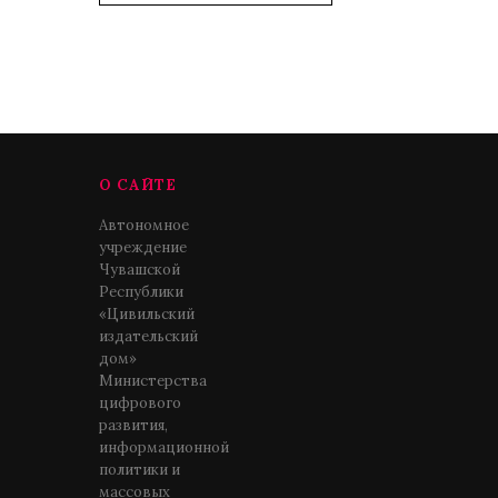
О САЙТЕ
Автономное
учреждение
Чувашской
Республики
«Цивильский
издательский
дом»
Министерства
цифрового
развития,
информационной
политики и
массовых