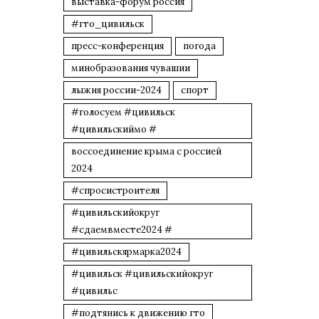
выставка-форум россия
#гто_цивильск
пресс-конференция
погода
минобразования чувашии
лыжня россии-2024
спорт
#голосуем #цивильск
#цивильскиймо #
воссоединение крыма с россией
2024
#спросистроителя
#цивильскийокруг
#сдаемвместе2024 #
#цивильскярмарка2024
#цивильск #цивильскийокруг
#цивильс
#подтянись к движению гто