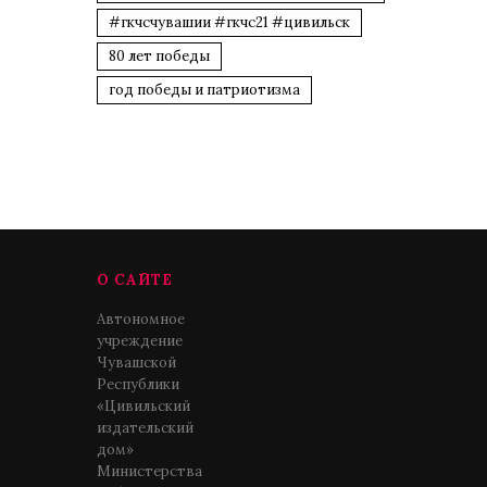
#гкчсчувашии #гкчс21 #цивильск
80 лет победы
год победы и патриотизма
О САЙТЕ
Автономное
учреждение
Чувашской
Республики
«Цивильский
издательский
дом»
Министерства