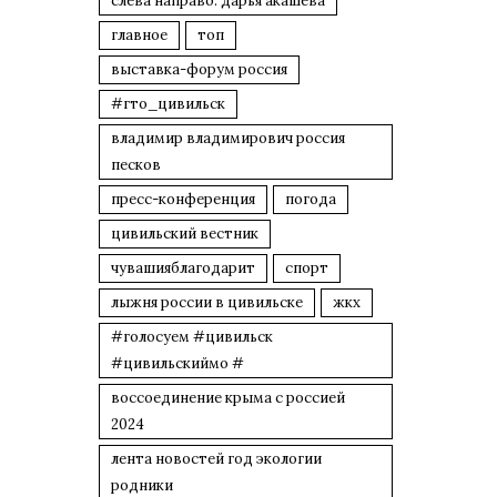
слева направо: дарья акашева
главное
топ
выставка-форум россия
#гто_цивильск
владимир владимирович россия
песков
пресс-конференция
погода
цивильский вестник
чувашияблагодарит
спорт
лыжня россии в цивильске
жкх
#голосуем #цивильск
#цивильскиймо #
воссоединение крыма с россией
2024
лента новостей год экологии
родники