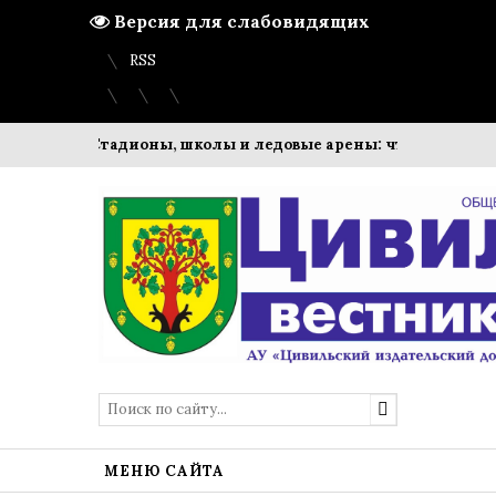
Версия для слабовидящих
Вход
Регистрация
Карта сайта
RSS
аль
Стадионы, школы и ледовые арены: что строит ПМК-8
МЕНЮ САЙТА