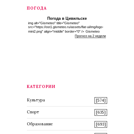
ПОГОДА
Погода в Цивильске
img alt="Gismeteo" title="Gismeteo"
src="https://ost1.gismeteo.ru/assets/flat-ui/img/logo-
mini2.png" align="middle" border="0" />
Gismeteo
Прогноз на 2 недели
КАТЕГОРИИ
Культура
[574]
Спорт
[635]
Образование
[693]