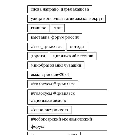
слева направо: дарья акашева
улица восточная г.цивильска. вокруг
главное
топ
выставка-форум россия
#гто_цивильск
погода
дороги
цивильский вестник
минобразования чувашии
лыжня россии-2024
#голосуем #цивильск
#голосуем #цивильск
#цивильскиймо #
#спросистроителя
#чебоксарский экономический
форум