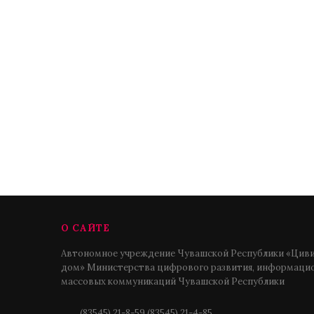
О САЙТЕ
Автономное учреждение Чувашской Республики «Циви
дом» Министерства цифрового развития, информацио
массовых коммуникаций Чувашской Республики
(83545) 21-8-59,(83545) 21-4-85