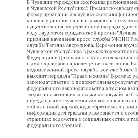
В Чувашии учреждена ежегодная региональна
в Чувашской Республике". Премия по своему с
форму признания заслуг высококвалифициров
конституционного права граждан на получен
существования общественной награды удосто
году лауреатом юридической премии "Лучшая 
признана начальник пресс-службы УФСИН Рос
службы Татьяна Аверьянова. Церемония вруче
Чувашской Республике в рамках торжественн
Федерации и Дню юриста. Коллегия жюри по 
в дело правового просвещения населения. Бл
ведомственной пресс-службы вот уже более 
выходит передача "Право и жизнь" В рамках р
законодательстве, о положительных результа
федерального законодательства в тесном взаи
людях, посвятивших свою жизнь службе во бла
передач радиослушатели узнают о нюансах вно
той или иной нормой, куда обратиться за пом
информация для граждан размещается и свое
страницах ведомства в социальных сетях, а т
федерального уровней.