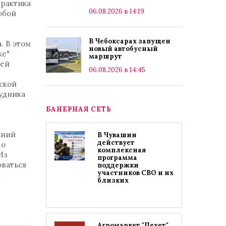
практика
06.08.2026 в 14:19
обой
В Чебоксарах запущен
. В этом
новый автобусный
ке"
маршрут
ней
06.08.2026 в 14:45
ской
удника
БАНЕРНАЯ СЕТЬ
аний
В Чувашии
действует
 о
комплексная
Из
программа
оваться
поддержки
участников СВО и их
я
близких
Агромаркет "Пехет"