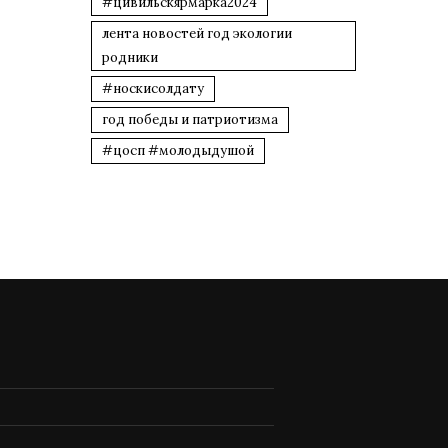
#цивильскярмарка2024
лента новостей год экологии
родники
#носкисолдату
год победы и патриотизма
#цосп #молодыдушой