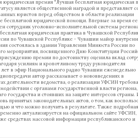
я юридическая премия "Лучшая бесплатная юридическая 
татусу является общественной наградой и представляет с
анных юристов перед обществом в области реализации
ие бесплатной юридической помощи. Впервые за время ее
ен сотрудник уголовно-исполнительной системы региона
бесплатная юридическая практика в Чувашской Республи
сии по Чувашской Республике - Чувашии майор внутрен
ния состоялась в здании Управления Минюста России по
ого мероприятия, посвященного Дню Конституции Россий
присуждению премии по достоинству оценила вклад сотр
агодаря усилиям и кропотливому труду руководителя
3 лет в эфир Национального радио Чувашии еженедельно
адиопередачи автор рассказывает о нововведениях в
тах деятельности ведомства, о реализации УФСИН требов
модействии с органами государственной власти региона,
го государства и стоявших на защите интересов страны. 
вь принятых законодательных актов, о том, как воспольз
ощью и что можно получить в результате. Также подробна
временно актуализируется на официальном сайте УФСИН,
акже средствах массовой информации республиканского и