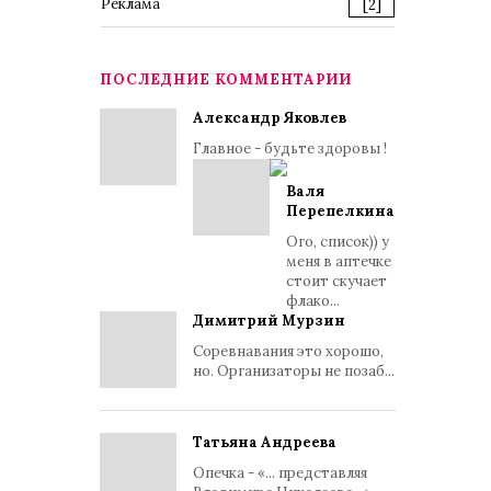
Реклама
[2]
ПОСЛЕДНИЕ КОММЕНТАРИИ
Александр Яковлев
Главное - будьте здоровы !
Валя
Перепелкина
Ого, список)) у
меня в аптечке
стоит скучает
флако...
Димитрий Мурзин
Соревнавания это хорошо,
но. Организаторы не позаб...
Татьяна Андреева
Опечка - «... представляя