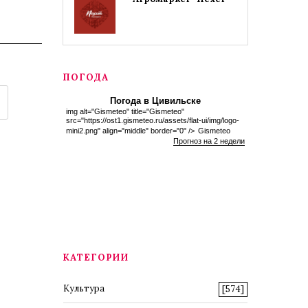
ПОГОДА
Погода в Цивильске
img alt="Gismeteo" title="Gismeteo"
src="https://ost1.gismeteo.ru/assets/flat-ui/img/logo-
mini2.png" align="middle" border="0" />
Gismeteo
Прогноз на 2 недели
КАТЕГОРИИ
Культура
[574]