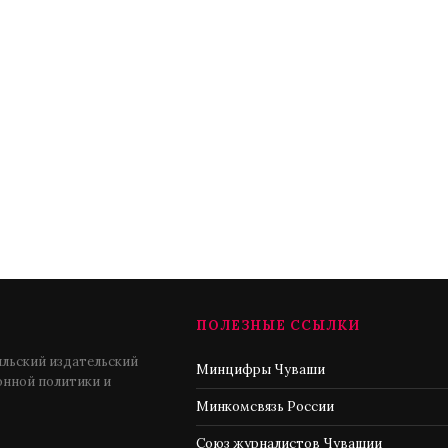
ПОЛЕЗНЫЕ ССЫЛКИ
льский издательский
Минцифры Чуваши
нной политики и
Минкомсвязь России
Союз журналистов Чувашии