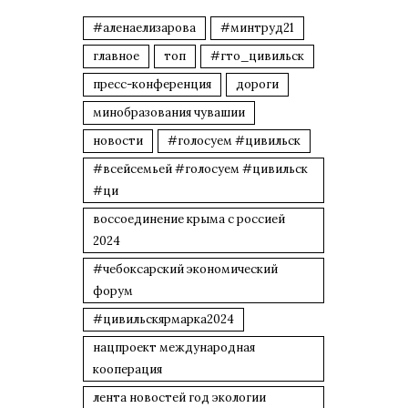
#аленаелизарова
#минтруд21
главное
топ
#гто_цивильск
пресс-конференция
дороги
минобразования чувашии
новости
#голосуем #цивильск
#всейсемьей #голосуем #цивильск
#ци
воссоединение крыма с россией
2024
#чебоксарский экономический
форум
#цивильскярмарка2024
нацпроект международная
кооперация
лента новостей год экологии