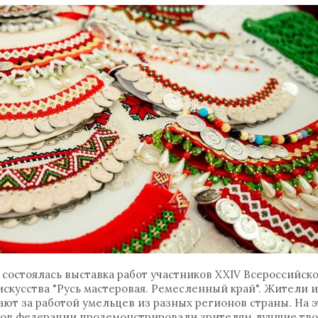
состоялась выставка работ участников XXIV Всероссийск
скусства "Русь мастеровая. Ремесленный край". Жители и
т за работой умельцев из разных регионов страны. На э
ктов федерации продемонстрировали зрителям лучшие тв