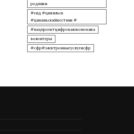
родники
#еид #цивильск
#цивильскийвестник #
#нацпроектцифроваяэкономика
волонтеры
#сфр#электронныеуслугисфр