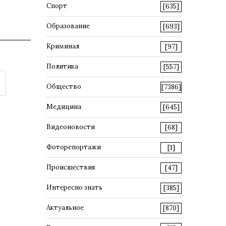
Спорт
[635]
Образование
[693]
Криминал
[97]
Политика
[557]
Общество
[7386]
Медицина
[645]
Видеоновости
[68]
Фоторепортажи
[1]
Происшествия
[47]
Интересно знать
[385]
Актуальное
[870]