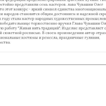
остойно представили семь мастеров. лава Чувашии Олег
то этот конкурс - яркий символ единства многонационал
и народов становятся общим достоянием и надежной скр
м году стала мастер народных художественных промыслов
у победительнице торжественно вручил Глава Чувашии Ол
ю работу "Живая нить традиций". Изделие представляет 
й сюжетной росписью. В своем произведении автор отра
циональные костюмы и ремесла, праздничные гуляния,
мства.