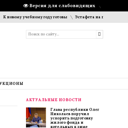
Версия для слабовидящих
ому учебному году готовы
Эстафета на призы газеты «Цив
УКЦИОНЫ
АКТУАЛЬНЫЕ НОВОСТИ
Глава республики Олег
Николаев поручил
ускорить подготовку
жилого фонда и
котельных к зиме