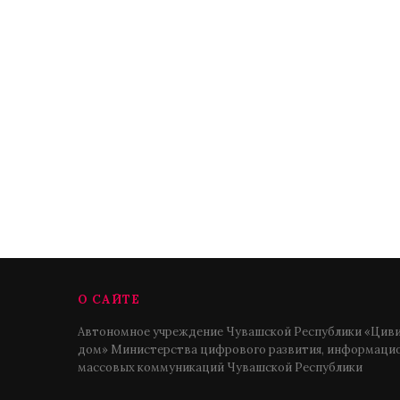
О САЙТЕ
Автономное учреждение Чувашской Республики «Циви
дом» Министерства цифрового развития, информацио
массовых коммуникаций Чувашской Республики