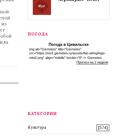
ьной
епой
 из
ег
ПОГОДА
собой
зила
Погода в Цивильске
img alt="Gismeteo" title="Gismeteo"
src="https://ost1.gismeteo.ru/assets/flat-ui/img/logo-
mini2.png" align="middle" border="0" />
Gismeteo
Прогноз на 2 недели
КАТЕГОРИИ
Культура
[574]