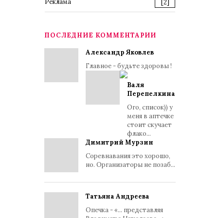
Реклама
[2]
ПОСЛЕДНИЕ КОММЕНТАРИИ
Александр Яковлев
Главное - будьте здоровы !
Валя
Перепелкина
Ого, список)) у
меня в аптечке
стоит скучает
флако...
Димитрий Мурзин
Соревнавания это хорошо,
но. Организаторы не позаб...
Татьяна Андреева
Опечка - «... представляя