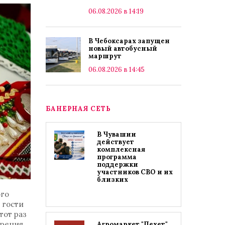
06.08.2026 в 14:19
В Чебоксарах запущен
новый автобусный
маршрут
06.08.2026 в 14:45
БАНЕРНАЯ СЕТЬ
В Чувашии
действует
комплексная
программа
поддержки
участников СВО и их
близких
ого
 гости
тот раз
орения
Агромаркет "Пехет"