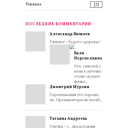
Реклама
[2]
ПОСЛЕДНИЕ КОММЕНТАРИИ
Александр Яковлев
Главное - будьте здоровы !
Валя
Перепелкина
Ого, список)) у
меня в аптечке
стоит скучает
флако...
Димитрий Мурзин
Соревнавания это хорошо,
но. Организаторы не позаб...
Татьяна Андреева
Опечка - «... представляя