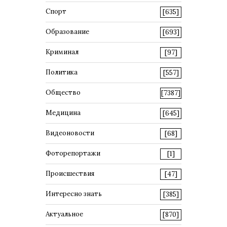
Спорт
[635]
Образование
[693]
Криминал
[97]
Политика
[557]
Общество
[7387]
Медицина
[645]
Видеоновости
[68]
Фоторепортажи
[1]
Происшествия
[47]
Интересно знать
[385]
Актуальное
[870]