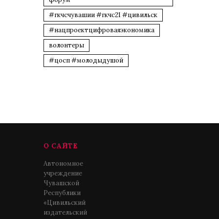
#гкчсчувашии #гкчс21 #цивильск
#нацпроектцифроваяэкономика
волонтеры
#цосп #молодыдушой
О САЙТЕ
Автономное
учреждение
Чувашской
Республики
«Цивильский
издательский