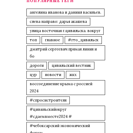
ПОПУЛЯРНЫЕ ТЕГИ
ангелина иванова и даниил васильев.
слева направо: дарья акашева
улица восточная г.цивильска. вокруг
топ
главное
#гто_цивильск
дмитрий сергеевич прямая линия и
бо
дороги
цивильский вестник
цур
новости
жкх
воссоединение крыма с россией
2024
#спросистроителя
#цивильскийокруг
#сдаемвместе2024 #
#чебоксарский экономический
форум