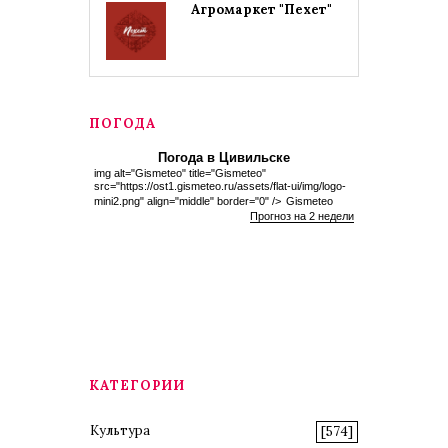
Агромаркет "Пехет"
ПОГОДА
Погода в Цивильске
img alt="Gismeteo" title="Gismeteo"
src="https://ost1.gismeteo.ru/assets/flat-ui/img/logo-
mini2.png" align="middle" border="0" />
Gismeteo
Прогноз на 2 недели
КАТЕГОРИИ
Культура
[574]