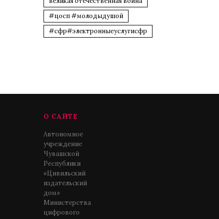
великая отечественная война
#цосп #молодыдушой
#сфр#электронныеуслугисфр
О САЙТЕ
Автономное
учреждение
Чувашской
Республики
«Цивильский
издательский
дом»
Министерства
цифрового