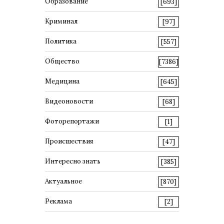
Образование
[693]
Криминал
[97]
Политика
[557]
Общество
[7386]
Медицина
[645]
Видеоновости
[68]
Фоторепортажи
[1]
Происшествия
[47]
Интересно знать
[385]
Актуальное
[870]
Реклама
[2]