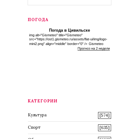
ПОГОДА
Погода в Цивильске
img alt="Gismeteo" title="Gismeteo"
src="https://ost1.gismeteo.ru/assets/flat-ui/img/logo-
mini2.png" align="middle" border="0" />
Gismeteo
Прогноз на 2 недели
КАТЕГОРИИ
Культура
[574]
Спорт
[635]