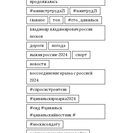
продолжалась
#министртруда21
#минтруд21
главное
топ
#гто_цивильск
владимир владимирович россия
песков
дороги
погода
лыжня россии-2024
спорт
новости
воссоединение крыма с россией
2024
#спросистроителя
#цивильскярмарка2024
#еид #цивильск
#цивильскийвестник #
#носкисолдату