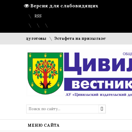
Версия для слабовидящих
Вход
Регистрация
Карта сайта
RSS
бному году готовы
Эстафета на призы газеты «Цивильский
МЕНЮ САЙТА