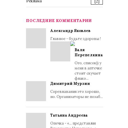
Реклама
[2]
ПОСЛЕДНИЕ КОММЕНТАРИИ
Александр Яковлев
Главное - будьте здоровы !
Валя
Перепелкина
Ого, список)) у
меня в аптечке
стоит скучает
флако...
Димитрий Мурзин
Соревнавания это хорошо,
но. Организаторы не позаб...
Татьяна Андреева
Опечка - «... представляя