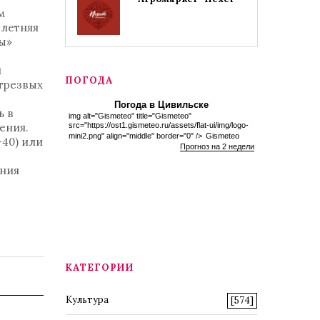
м
-летняя
ры»
я
ПОГОДА
етрезвых
Погода в Цивильске
ь в
img alt="Gismeteo" title="Gismeteo"
ения.
src="https://ost1.gismeteo.ru/assets/flat-ui/img/logo-
mini2.png" align="middle" border="0" />
Gismeteo
-40) или
Прогноз на 2 недели
ения
КАТЕГОРИИ
Культура
[574]