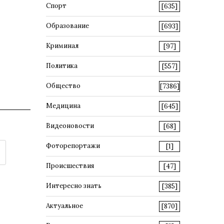
Спорт
[635]
Образование
[693]
Криминал
[97]
Политика
[557]
Общество
[7386]
Медицина
[645]
Видеоновости
[68]
Фоторепортажи
[1]
Происшествия
[47]
Интересно знать
[385]
Актуальное
[870]