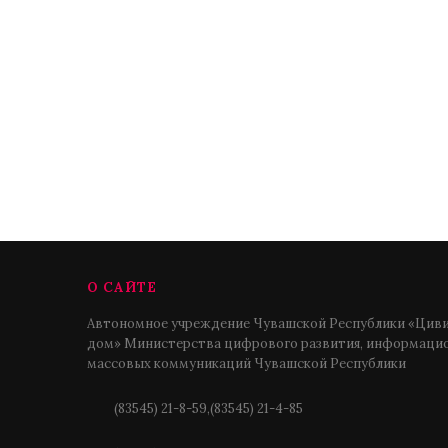
О САЙТЕ
Автономное учреждение Чувашской Республики «Циви
дом» Министерства цифрового развития, информацио
массовых коммуникаций Чувашской Республики
(83545) 21-8-59,(83545) 21-4-85