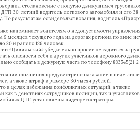
совершил столкновение с попутно движущимся грузовико
е ДТП 30-летний водитель легкового автомобиля и его 38
у. По результатам освидетельствования, водитель «Прио
ике напоминает водителям о недопустимости управлени
м 9 месяцев текущего года на дорогах региона по вине н
о 20 и ранено 186 человек.
и «Цивильский» убедительно просит не садиться за рул
гать опасности себя и других участников дорожного движ
льно сообщать в дежурную часть по телефону 883545(21-2
стоянии опьянения предусмотрено наказание в виде лиш
лет, а также штраф в размере 30 тысяч рублей.
то в целях избежания конфликтных ситуаций, а также
как в действиях сотрудников полиции, так и участников
омобилях ДПС установлены видеорегистраторы.