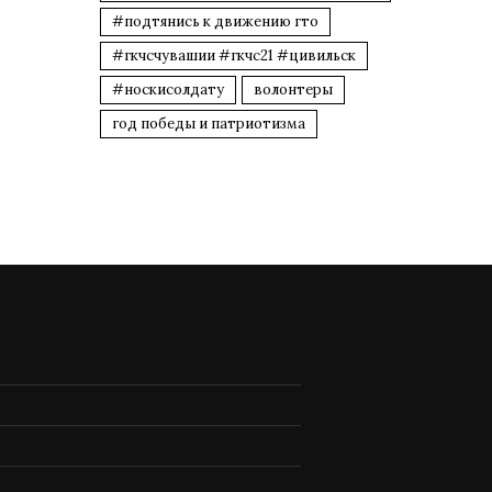
#подтянись к движению гто
#гкчсчувашии #гкчс21 #цивильск
#носкисолдату
волонтеры
год победы и патриотизма