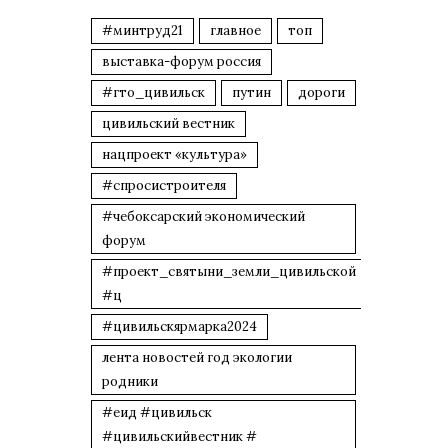
#минтруд21
главное
топ
выставка-форум россия
#гто_цивильск
путин
дороги
цивильский вестник
нацпроект «культура»
#спросистроителя
#чебоксарский экономический
форум
#проект_святыни_земли_цивильской
#ц
#цивильскярмарка2024
лента новостей год экологии
родники
#еид #цивильск
#цивильскийвестник #