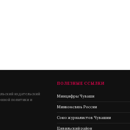
ПОЛЕЗНЫЕ ССЫЛКИ
льский издательский
Минцифры Чуваши
нной политики и
Минкомсвязь России
Союз журналистов Чувашии
Цивильский район