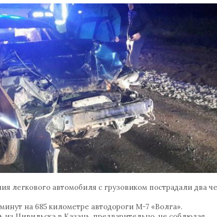
ия легкового автомобиля с грузовиком пострадали два че
 минут на 685 километре автодороги М-7 «Волга».
 из Цивильска в Казань, предварительно, не соблюдая