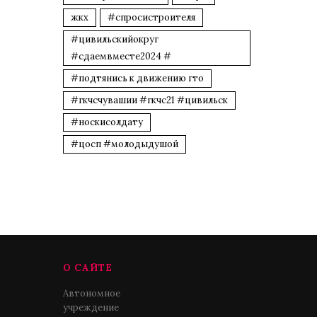
жкх
#спросистроителя
#цивильскийокруг
#сдаемвместе2024 #
#подтянись к движению гто
#гкчсчувашии #гкчс21 #цивильск
#носкисолдату
#цосп #молодыдушой
О САЙТЕ
Автономное
учреждение