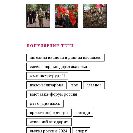
ПОПУЛЯРНЫЕ ТЕГИ
ангелина иванова и даниил васильев.
слева направо: дарья акашева
#министртруда21
#аленаелизарова
топ
главное
выставка-форум россия
#гто_цивильск
пресс-конференция
погода
чувашияблагодарит
лыжня россии-2024
спорт