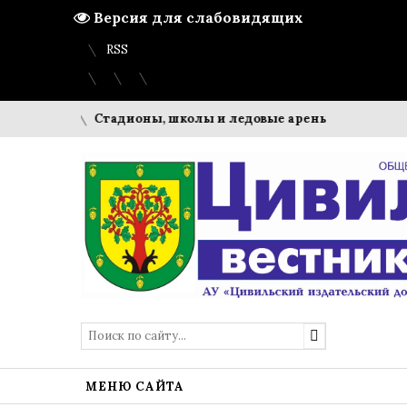
Версия для слабовидящих
Вход
Регистрация
Карта сайта
RSS
иваль
Стадионы, школы и ледовые арены: что строит ПМК
МЕНЮ САЙТА