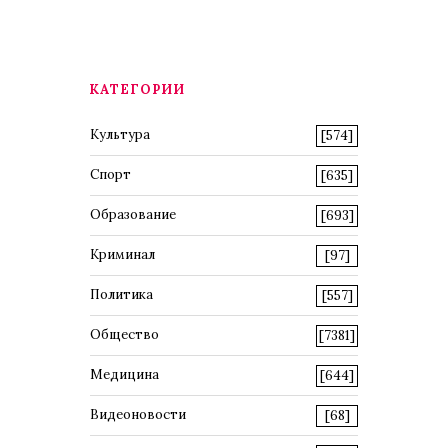
КАТЕГОРИИ
Культура
[574]
Спорт
[635]
Образование
[693]
Криминал
[97]
Политика
[557]
Общество
[7381]
Медицина
[644]
Видеоновости
[68]