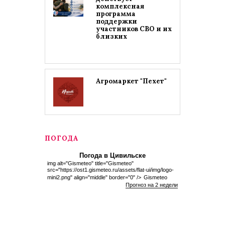
комплексная
программа
поддержки
участников СВО и их
близких
Агромаркет "Пехет"
ПОГОДА
Погода в Цивильске
img alt="Gismeteo" title="Gismeteo"
src="https://ost1.gismeteo.ru/assets/flat-ui/img/logo-
mini2.png" align="middle" border="0" />
Gismeteo
Прогноз на 2 недели