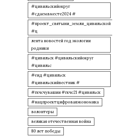
#цивильскийокруг
#сдаемвместе2024 #
#проект_святыни_земли_цивильской
#ц
лента новостей год экологии
родники
#цивильск #цивильскийокруг
#цивильс
#еид #цивильск
#цивильскийвестник #
#гкчсчувашии #гкчс21 #цивильск
#нацпроектцифроваяэкономика
волонтеры
великая отечественная война
80 лет победы