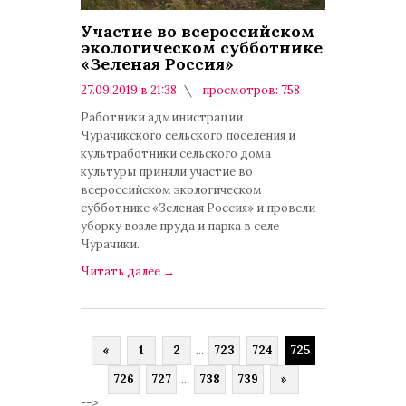
Участие во всероссийском
экологическом субботнике
«Зеленая Россия»
27.09.2019 в 21:38
просмотров: 758
комментариев: 0
Работники администрации
Чурачикского сельского поселения и
культработники сельского дома
культуры приняли участие во
всероссийском экологическом
субботнике «Зеленая Россия» и провели
уборку возле пруда и парка в селе
Чурачики.
Читать далее
→
«
1
2
...
723
724
725
726
727
...
738
739
»
-->