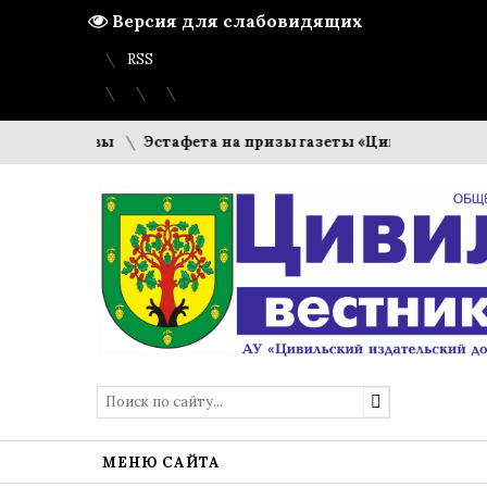
Версия для слабовидящих
Вход
Регистрация
Карта сайта
RSS
 готовы
Эстафета на призы газеты «Цивильский вестник»
МЕНЮ САЙТА