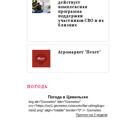
действует
комплексная
программа
поддержки
участников СВО и их
близких
Агромаркет "Пехет"
ПОГОДА
Погода в Цивильске
img alt="Gismeteo" title="Gismeteo"
src="https://ost1.gismeteo.ru/assets/flat-ui/img/logo-
mini2.png" align="middle" border="0" />
Gismeteo
Прогноз на 2 недели