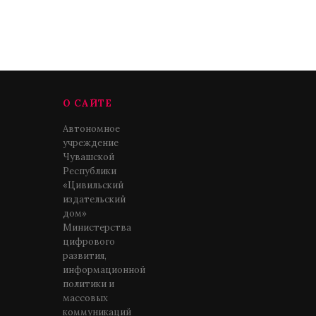
О САЙТЕ
Автономное
учреждение
Чувашской
Республики
«Цивильский
издательский
дом»
Министерства
цифрового
развития,
информационной
политики и
массовых
коммуникаций