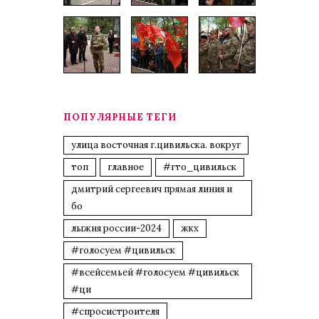
ПОПУЛЯРНЫЕ ТЕГИ
улица восточная г.цивильска. вокруг
топ
главное
#гто_цивильск
дмитрий сергеевич прямая линия и
бо
лыжня россии-2024
жкх
#голосуем #цивильск
#всейсемьей #голосуем #цивильск
#ци
#спросистроителя