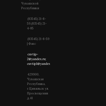
Чувашской
Республики
(83545) 21-8-
59,(83545) 21-
4-85
(83545) 21-8-59
| Факс
cuvtip-
2@yandex.ru;
cuvtip1@yandex.ru
429900,
Чувашская
Республика,
г.Цивильск ул.
Просвещения
д.41