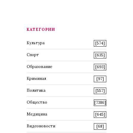
КАТЕГОРИИ
Культура
[574]
Спорт
[635]
Образование
[693]
Криминал
[97]
Политика
[557]
Общество
[7386]
Медицина
[645]
Видеоновости
[68]