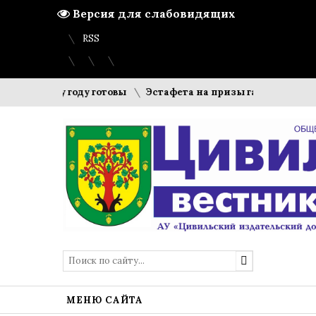
Версия для слабовидящих
Вход
Регистрация
Карта сайта
RSS
чебному году готовы
Эстафета на призы газеты «Цивильс
МЕНЮ САЙТА