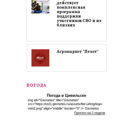
действует
комплексная
программа
поддержки
участников СВО и их
близких
Агромаркет "Пехет"
ПОГОДА
Погода в Цивильске
img alt="Gismeteo" title="Gismeteo"
src="https://ost1.gismeteo.ru/assets/flat-ui/img/logo-
mini2.png" align="middle" border="0" />
Gismeteo
Прогноз на 2 недели