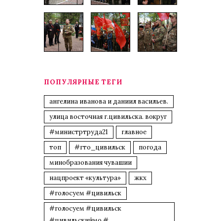
ПОПУЛЯРНЫЕ ТЕГИ
ангелина иванова и даниил васильев.
улица восточная г.цивильска. вокруг
#министртруда21
главное
топ
#гто_цивильск
погода
минобразования чувашии
нацпроект «культура»
жкх
#голосуем #цивильск
#голосуем #цивильск
#цивильскиймо #