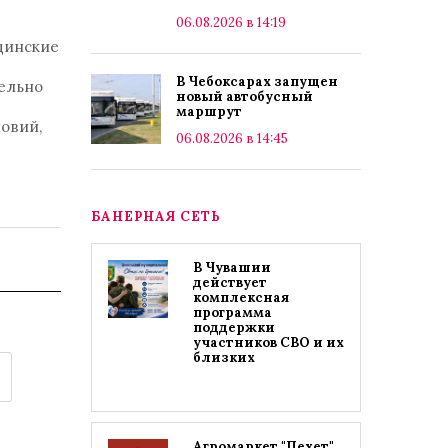
06.08.2026 в 14:19
ицинские
В Чебоксарах запущен
ельно
новый автобусный
маршрут
овий,
06.08.2026 в 14:45
БАНЕРНАЯ СЕТЬ
В Чувашии
действует
комплексная
программа
поддержки
участников СВО и их
близких
Агромаркет "Пехет"