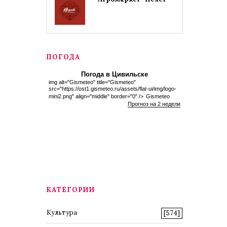
ПОГОДА
Погода в Цивильске
img alt="Gismeteo" title="Gismeteo"
src="https://ost1.gismeteo.ru/assets/flat-ui/img/logo-
mini2.png" align="middle" border="0" />
Gismeteo
Прогноз на 2 недели
КАТЕГОРИИ
Культура
[574]