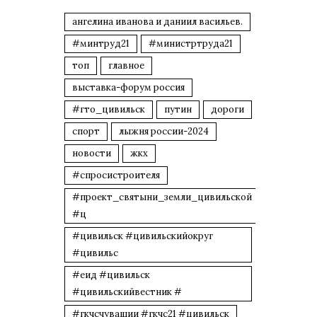
ангелина иванова и даниил васильев.
#минтруд21
#министртруда21
топ
главное
выставка-форум россия
#гто_цивильск
путин
дороги
спорт
лыжня россии-2024
новости
жкх
#спросистроителя
#проект_святыни_земли_цивильской
#ц
#цивильск #цивильскийокруг
#цивильс
#еид #цивильск
#цивильскийвестник #
#гкчсчувашии #гкчс21 #цивильск