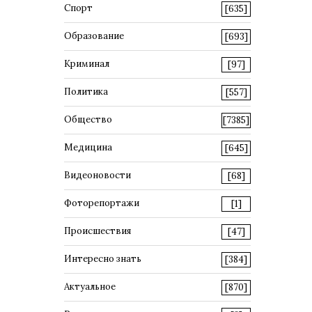
Спорт
[635]
Образование
[693]
Криминал
[97]
Политика
[557]
Общество
[7385]
Медицина
[645]
Видеоновости
[68]
Фоторепортажи
[1]
Происшествия
[47]
Интересно знать
[384]
Актуальное
[870]