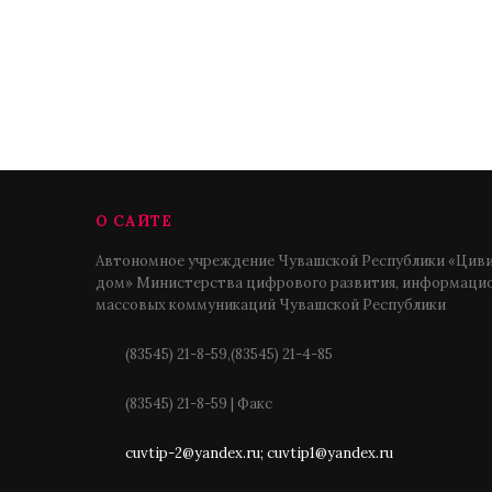
О САЙТЕ
Автономное учреждение Чувашской Республики «Циви
дом» Министерства цифрового развития, информацио
массовых коммуникаций Чувашской Республики
(83545) 21-8-59,(83545) 21-4-85
(83545) 21-8-59 | Факс
cuvtip-2@yandex.ru; cuvtip1@yandex.ru