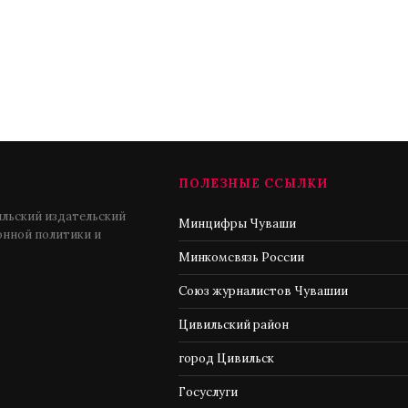
ПОЛЕЗНЫЕ ССЫЛКИ
льский издательский
Минцифры Чуваши
нной политики и
Минкомсвязь России
Союз журналистов Чувашии
Цивильский район
город Цивильск
Госуслуги