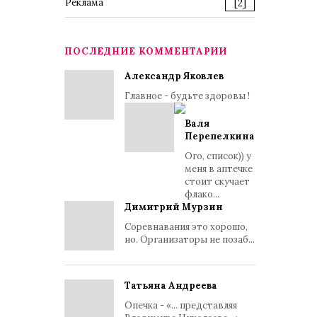
Реклама
[2]
ПОСЛЕДНИЕ КОММЕНТАРИИ
Александр Яковлев
Главное - будьте здоровы !
Валя
Перепелкина
Ого, список)) у
меня в аптечке
стоит скучает
флако...
Димитрий Мурзин
Соревнавания это хорошо,
но. Организаторы не позаб...
Татьяна Андреева
Опечка - «... представляя