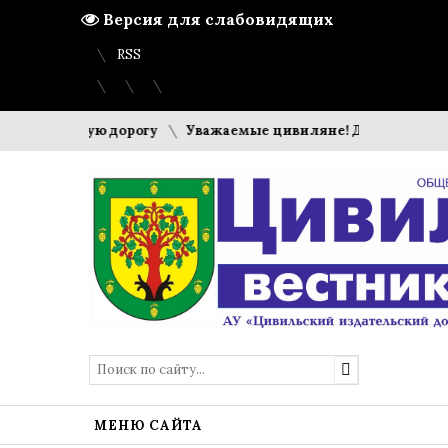
Версия для слабовидящих
Вход
Регистрация
Карта сайта
RSS
дут новую дорогу
Уважаемые цивиляне! Дорогие земляки
МЕНЮ САЙТА