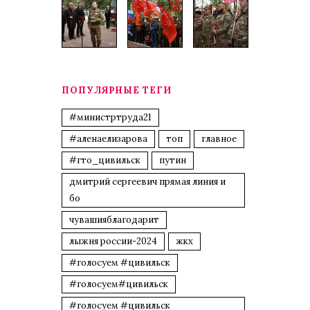
ПОПУЛЯРНЫЕ ТЕГИ
#министртруда21
#аленаелизарова
топ
главное
#гто_цивильск
путин
дмитрий сергеевич прямая линия и
бо
чувашияблагодарит
лыжня россии-2024
жкх
#голосуем #цивильск
#голосуем#цивильск
#голосуем #цивильск