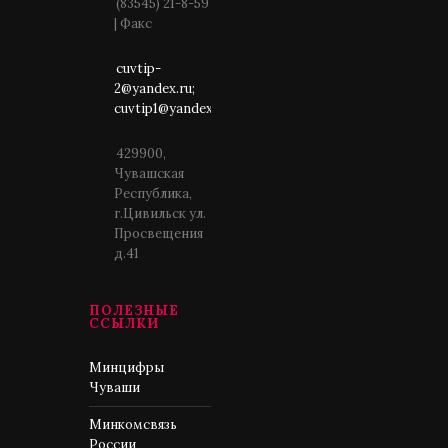
(83545) 21-8-59
| Факс
cuvtip-
2@yandex.ru;
cuvtip1@yandex.ru
429900,
Чувашская
Республика,
г.Цивильск ул.
Просвещения
д.41
ПОЛЕЗНЫЕ
ССЫЛКИ
Минцифры
Чуваши
Минкомсвязь
России