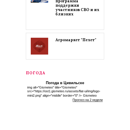
программа
поддержки
участников СВО и их
близких
Агромаркет "Пехет"
ПОГОДА
Погода в Цивильске
img alt="Gismeteo" title="Gismeteo"
src="https://ost1.gismeteo.ru/assets/flat-ui/img/logo-
mini2.png" align="middle" border="0" />
Gismeteo
Прогноз на 2 недели