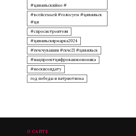
#цивильскиймо #
#всейсемьей #голосуем #цивильск
#ци
#спросистроителя
#цивильскярмарка2024
#гкчсчувашии #гкчс21 #цивильск
#нацпроектцифроваяэкономика
#носкисолдату
год победы и патриотизма
О САЙТЕ