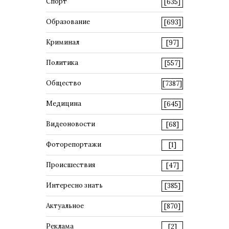
Спорт
[635]
Образование
[693]
Криминал
[97]
Политика
[557]
Общество
[7387]
Медицина
[645]
Видеоновости
[68]
Фоторепортажи
[1]
Происшествия
[47]
Интересно знать
[385]
Актуальное
[870]
Реклама
[2]