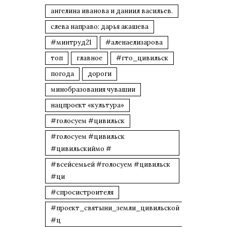
ангелина иванова и даниил васильев.
слева направо: дарья акашева
#минтруд21
#аленаелизарова
топ
главное
#гто_цивильск
погода
дороги
минобразования чувашии
нацпроект «культура»
#голосуем #цивильск
#голосуем #цивильск
#цивильскиймо #
#всейсемьей #голосуем #цивильск
#ци
#спросистроителя
#проект_святыни_земли_цивильской
#ц