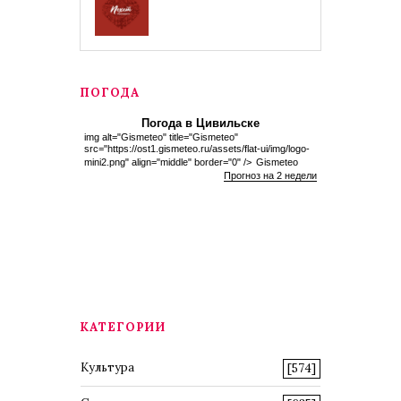
ПОГОДА
Погода в Цивильске
img alt="Gismeteo" title="Gismeteo"
src="https://ost1.gismeteo.ru/assets/flat-ui/img/logo-
mini2.png" align="middle" border="0" />
Gismeteo
Прогноз на 2 недели
КАТЕГОРИИ
Культура
[574]