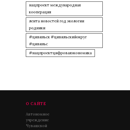
нацпроект международная
кооперация
лента новостей год экологии
родники
#цивильск #цивильскийокруг
#цивильс
#нацпроектцифроваяэкономика
О САЙТЕ
Автономное
учреждение
Чувашской