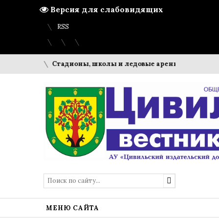
Версия для слабовидящих
Вход
Регистрация
Карта сайта
RSS
тиваль
Стадионы, школы и ледовые арены: что строит ПМ
МЕНЮ САЙТА