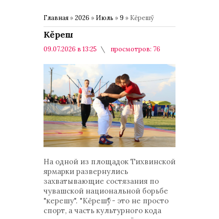
Главная
»
2026
»
Июль
»
9
» Кĕрешӳ
Кĕрешӳ
09.07.2026 в 13:25
просмотров: 76
комментариев: 0
Спорт
На одной из площадок Тихвинской
ярмарки развернулись
захватывающие состязания по
чувашской национальной борьбе
"керешу". "Кĕрешӳ" - это не просто
спорт, а часть культурного кода