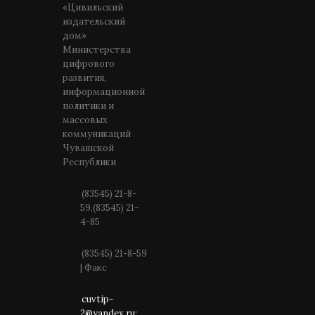
«Цивильский
издательский
дом»
Министерства
цифрового
развития,
информационной
политики и
массовых
коммуникаций
Чувашской
Республики
(83545) 21-8-
59,(83545) 21-
4-85
(83545) 21-8-59
| Факс
cuvtip-
2@yandex.ru;