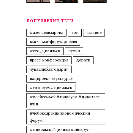
ПОПУЛЯРНЫЕ ТЕГИ
#аленаелизарова
топ
главное
выставка-форум россия
#гто_цивильск
путин
пресс-конференция
дороги
чувашияблагодарит
нацпроект «культура»
#голосуем#цивильск
#всейсемьей #голосуем #цивильск
#ци
#чебоксарский экономический
форум
#цивильск #цивильскийокруг