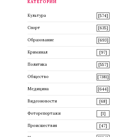
КАТЕГОРИИ
Культура
[574]
Спорт
[635]
Образование
[693]
Криминал
[97]
Политика
[557]
Общество
[7381]
Медицина
[644]
Видеоновости
[68]
Фоторепортажи
[1]
Происшествия
[47]