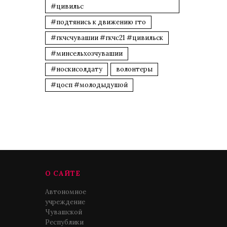
#цивильс
#подтянись к движению гто
#гкчсчувашии #гкчс21 #цивильск
#минсельхозчувашии
#носкисолдату
волонтеры
#цосп #молодыдушой
О САЙТЕ
Автономное
учреждение
Чувашской
Республики