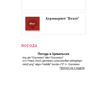
Агромаркет "Пехет"
ПОГОДА
Погода в Цивильске
img alt="Gismeteo" title="Gismeteo"
src="https://ost1.gismeteo.ru/assets/flat-ui/img/logo-
mini2.png" align="middle" border="0" />
Gismeteo
Прогноз на 2 недели