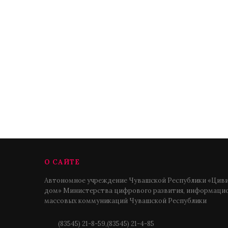
О САЙТЕ
Автономное учреждение Чувашской Республики «Циви
дом» Министерства цифрового развития, информацио
массовых коммуникаций Чувашской Республики
(83545) 21-8-59,(83545) 21-4-85