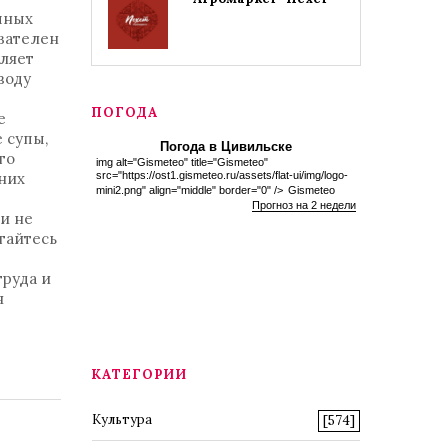
чных
язателен
оляет
воду
ПОГОДА
е
 супы,
Погода в Цивильске
го
img alt="Gismeteo" title="Gismeteo"
них
src="https://ost1.gismeteo.ru/assets/flat-ui/img/logo-
mini2.png" align="middle" border="0" />
Gismeteo
Прогноз на 2 недели
и не
гайтесь
труда и
я
КАТЕГОРИИ
Культура
[574]