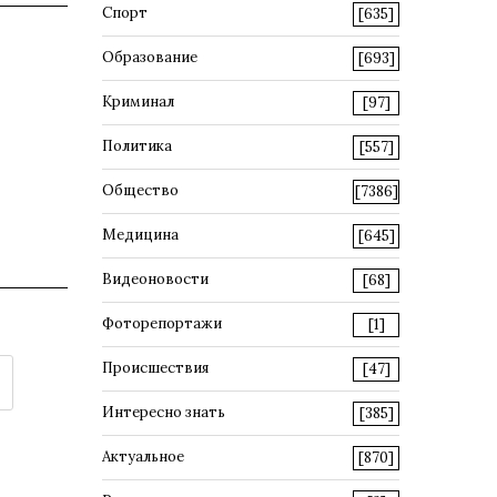
Спорт
[635]
Образование
[693]
Криминал
[97]
Политика
[557]
Общество
[7386]
Медицина
[645]
Видеоновости
[68]
Фоторепортажи
[1]
Происшествия
[47]
Интересно знать
[385]
Актуальное
[870]