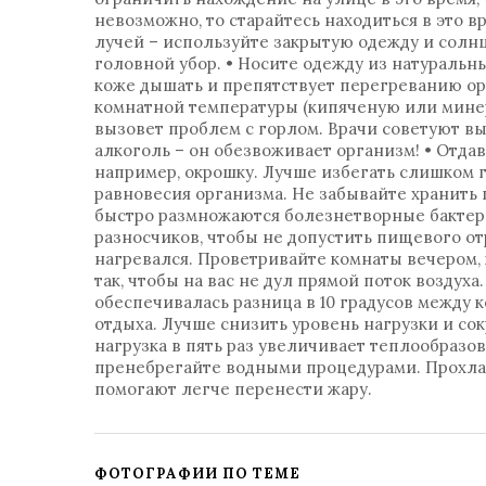
невозможно, то старайтесь находиться в это 
лучей – используйте закрытую одежду и солн
головной убор. • Носите одежду из натуральны
коже дышать и препятствует перегреванию ор
комнатной температуры (кипяченую или минер
вызовет проблем с горлом. Врачи советуют вы
алкоголь – он обезвоживает организм! • Отда
например, окрошку. Лучше избегать слишком 
равновесия организма. Не забывайте хранить 
быстро размножаются болезнетворные бактерии
разносчиков, чтобы не допустить пищевого от
нагревался. Проветривайте комнаты вечером, к
так, чтобы на вас не дул прямой поток воздух
обеспечивалась разница в 10 градусов между 
отдыха. Лучше снизить уровень нагрузки и со
нагрузка в пять раз увеличивает теплообразо
пренебрегайте водными процедурами. Прохла
помогают легче перенести жару.
ФОТОГРАФИИ ПО ТЕМЕ