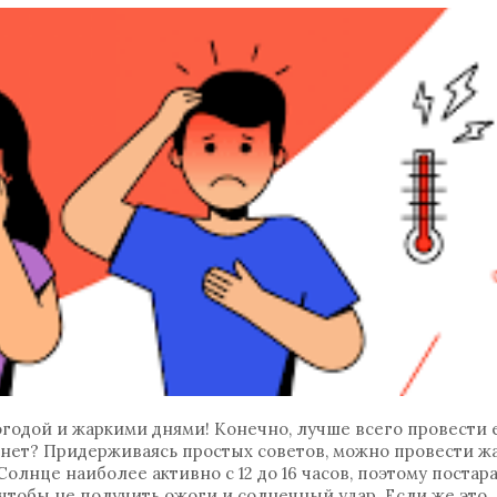
годой и жаркими днями! Конечно, лучше всего провести е
и нет? Придерживаясь простых советов, можно провести ж
Солнце наиболее активно с 12 до 16 часов, поэтому постар
 чтобы не получить ожоги и солнечный удар. Если же это