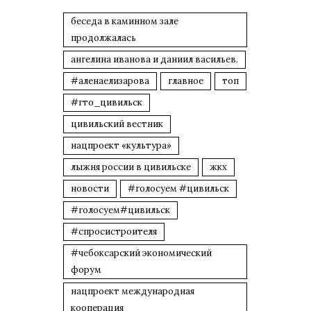
беседа в каминном зале
продолжалась
ангелина иванова и даниил васильев.
#аленаелизарова
главное
топ
#гто_цивильск
цивильский вестник
нацпроект «культура»
лыжня россии в цивильске
жкх
новости
#голосуем #цивильск
#голосуем#цивильск
#спросистроителя
#чебоксарский экономический
форум
нацпроект международная
кооперация