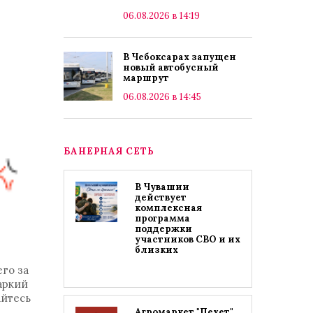
06.08.2026 в 14:19
В Чебоксарах запущен
новый автобусный
маршрут
06.08.2026 в 14:45
БАНЕРНАЯ СЕТЬ
В Чувашии
действует
комплексная
программа
поддержки
участников СВО и их
близких
го за
аркий
айтесь
Агромаркет "Пехет"