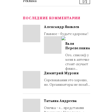
Реклама
[2]
ПОСЛЕДНИЕ КОММЕНТАРИИ
Александр Яковлев
Главное - будьте здоровы !
Валя
Перепелкина
Ого, список)) у
меня в аптечке
стоит скучает
флако...
Димитрий Мурзин
Соревнавания это хорошо,
но. Организаторы не позаб...
Татьяна Андреева
Опечка - «... представляя