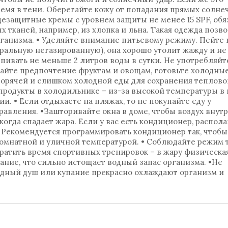
время в тени. Оберегайте кожу от попадания прямых солне
цезащитные кремы с уровнем защиты не менее 15 SPF, об
х тканей, например, из хлопка и льна. Такая одежда позв
ганизма. • Уделяйте внимание питьевому режиму. Пейте 
альную негазированную), она хорошо утолит жажду и не
пивать не меньше 2 литров воды в сутки. Не употребляйт
вайте предпочтение фруктам и овощам, готовьте холодные
горячей и слишком холодной еды для сохранения теплово
продукты в холодильнике – из-за высокой температуры в 
. • Если отдыхаете на пляжах, то не покупайте еду у
равления. •Зашторивайте окна в доме, чтобы воздух внутр
огда спадает жара. Если у вас есть кондиционер, распола
а. Рекомендуется программировать кондиционер так, чтобы
комнатной и уличной температурой. • Соблюдайте режим 
кратить время спортивных тренировок – в жару физическа
вание, что сильно истощает водный запас организма. •Не
дный душ или купание прекрасно охлаждают организм и