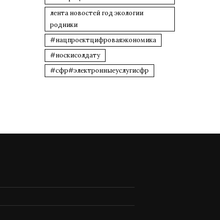
лента новостей год экологии
родники
#нацпроектцифроваяэкономика
#носкисолдату
#сфр#электронныеуслугисфр