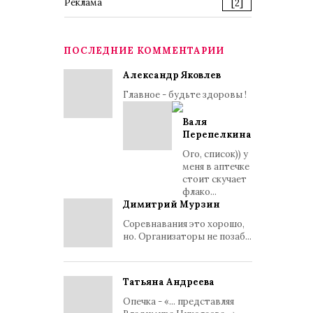
Реклама
[2]
ПОСЛЕДНИЕ КОММЕНТАРИИ
Александр Яковлев
Главное - будьте здоровы !
Валя
Перепелкина
Ого, список)) у
меня в аптечке
стоит скучает
флако...
Димитрий Мурзин
Соревнавания это хорошо,
но. Организаторы не позаб...
Татьяна Андреева
Опечка - «... представляя