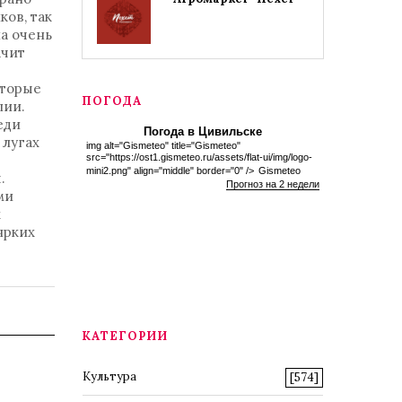
ков, так
а очень
ачит
оторые
ПОГОДА
лии.
еди
Погода в Цивильске
 лугах
img alt="Gismeteo" title="Gismeteo"
src="https://ost1.gismeteo.ru/assets/flat-ui/img/logo-
mini2.png" align="middle" border="0" />
Gismeteo
.
Прогноз на 2 недели
ми
х
ярких
КАТЕГОРИИ
Культура
[574]