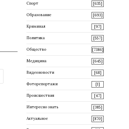
Спорт
[635]
Образование
[693]
Криминал
[97]
Политика
[557]
Общество
[7386]
Медицина
[645]
Видеоновости
[68]
Фоторепортажи
[1]
Происшествия
[47]
Интересно знать
[385]
Актуальное
[870]