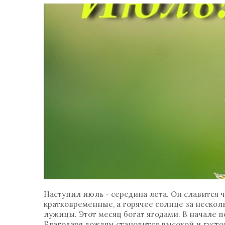
Наступил июль - середина лета. Он славится
кратковременные, а горячее солнце за неско
лужицы. Этот месяц богат ягодами. В начале п
Благодаря дождям становится высокой и густой