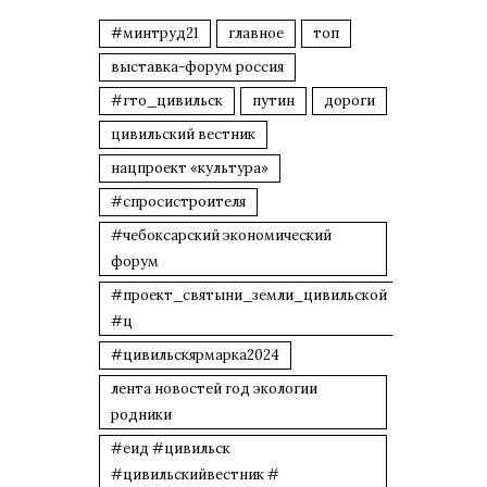
#минтруд21
главное
топ
выставка-форум россия
#гто_цивильск
путин
дороги
цивильский вестник
нацпроект «культура»
#спросистроителя
#чебоксарский экономический
форум
#проект_святыни_земли_цивильской
#ц
#цивильскярмарка2024
лента новостей год экологии
родники
#еид #цивильск
#цивильскийвестник #