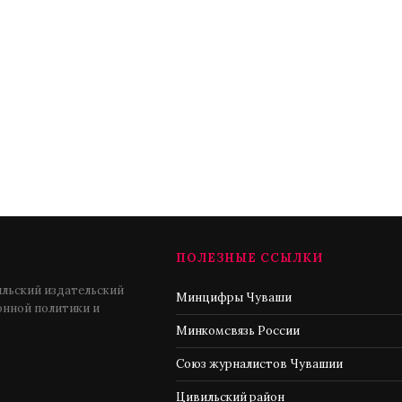
ПОЛЕЗНЫЕ ССЫЛКИ
льский издательский
Минцифры Чуваши
нной политики и
Минкомсвязь России
Союз журналистов Чувашии
Цивильский район