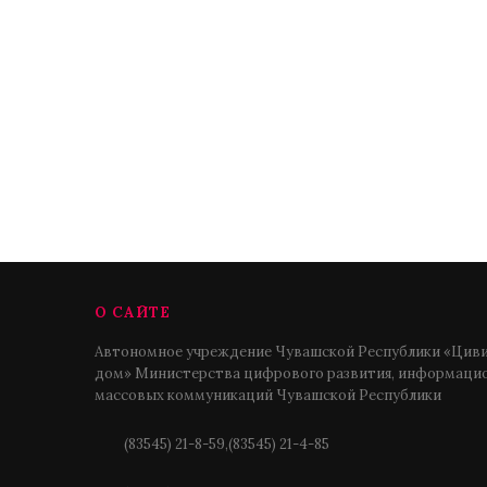
О САЙТЕ
Автономное учреждение Чувашской Республики «Циви
дом» Министерства цифрового развития, информацио
массовых коммуникаций Чувашской Республики
(83545) 21-8-59,(83545) 21-4-85