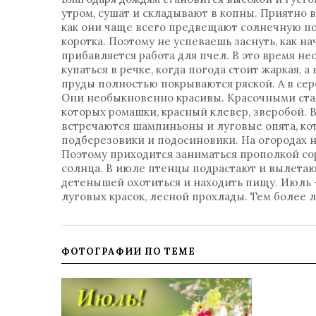
утром, сушат и складывают в копны. Приятно в
как они чаще всего предвещают солнечную по
коротка. Поэтому не успеваешь заснуть, как н
прибавляется работа для пчел. В это время н
купаться в речке, когда погода стоит жаркая, 
пруды полностью покрываются ряской. А в се
Они необыкновенно красивы. Красочными стан
которых ромашки, красный клевер, зверобой. В
встречаются шампиньоны и луговые опята, кото
подберезовики и подосиновики. На огородах н
Поэтому приходится заниматься прополкой со
солнца. В июле птенцы подрастают и вылетаю
детенышей охотиться и находить пищу. Июль - э
луговых красок, лесной прохлады. Тем более л
ФОТОГРАФИИ ПО ТЕМЕ