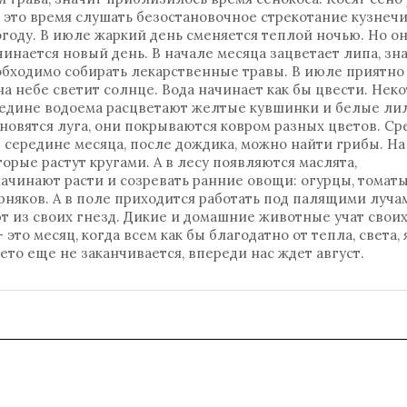
 это время слушать безостановочное стрекотание кузнечи
году. В июле жаркий день сменяется теплой ночью. Но он
ачинается новый день. В начале месяца зацветает липа, зн
еобходимо собирать лекарственные травы. В июле приятно
а на небе светит солнце. Вода начинает как бы цвести. Нек
редине водоема расцветают желтые кувшинки и белые ли
овятся луга, они покрываются ковром разных цветов. Ср
 середине месяца, после дождика, можно найти грибы. На
рые растут кругами. А в лесу появляются маслята,
ачинают расти и созревать ранние овощи: огурцы, томаты
рняков. А в поле приходится работать под палящими луча
т из своих гнезд. Дикие и домашние животные учат свои
то месяц, когда всем как бы благодатно от тепла, света, 
ето еще не заканчивается, впереди нас ждет август.