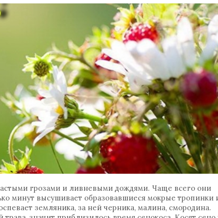
 частыми грозами и ливневыми дождями. Чаще всего они
лько минут высушивает образовавшиеся мокрые тропинки 
оспевает земляника, за ней черника, малина, смородина.
 трава, значит приблизилось время сенокоса. Косят сено