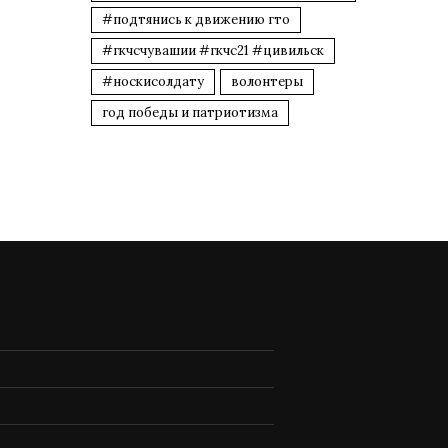
#подтянись к движению гто
#гкчсчувашии #гкчс21 #цивильск
#носкисолдату
волонтеры
год победы и патриотизма