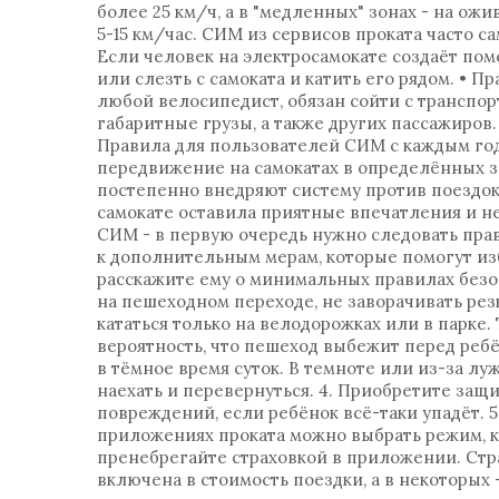
более 25 км/ч, а в "медленных" зонах - на ожи
5-15 км/час. СИМ из сервисов проката часто с
Если человек на электросамокате создаёт пом
или слезть с самоката и катить его рядом. • П
любой велосипедист, обязан сойти с транспор
габаритные грузы, а также других пассажиров.
Правила для пользователей СИМ с каждым год
передвижение на самокатах в определённых зо
постепенно внедряют систему против поездок
самокате оставила приятные впечатления и н
СИМ - в первую очередь нужно следовать пра
к дополнительным мерам, которые помогут изб
расскажите ему о минимальных правилах безоп
на пешеходном переходе, не заворачивать резко
кататься только на велодорожках или в парке.
вероятность, что пешеход выбежит перед ребён
в тёмное время суток. В темноте или из-за лу
наехать и перевернуться. 4. Приобретите защ
повреждений, если ребёнок всё-таки упадёт. 
приложениях проката можно выбрать режим, ко
пренебрегайте страховкой в приложении. Стра
включена в стоимость поездки, а в некоторых