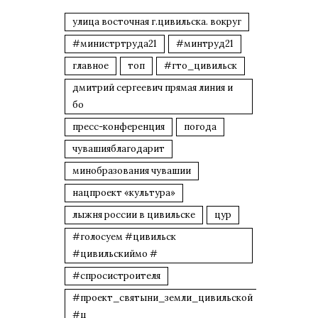
улица восточная г.цивильска. вокруг
#министртруда21
#минтруд21
главное
топ
#гто_цивильск
дмитрий сергеевич прямая линия и
бо
пресс-конференция
погода
чувашияблагодарит
минобразования чувашии
нацпроект «культура»
лыжня россии в цивильске
цур
#голосуем #цивильск
#цивильскиймо #
#спросистроителя
#проект_святыни_земли_цивильской
#ц