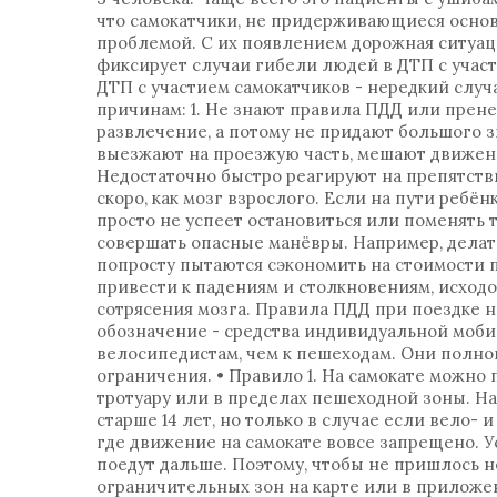
что самокатчики, не придерживающиеся основ
проблемой. С их появлением дорожная ситуаци
фиксирует случаи гибели людей в ДТП с участ
ДТП с участием самокатчиков - нередкий слу
причинам: 1. Не знают правила ПДД или прен
развлечение, а потому не придают большого з
выезжают на проезжую часть, мешают движени
Недостаточно быстро реагируют на препятств
скоро, как мозг взрослого. Если на пути ребён
просто не успеет остановиться или поменять 
совершать опасные манёвры. Например, делат
попросту пытаются сэкономить на стоимости по
привести к падениям и столкновениям, исходо
сотрясения мозга. Правила ПДД при поездке н
обозначение - средства индивидуальной мобил
велосипедистам, чем к пешеходам. Они полно
ограничения. • Правило 1. На самокате можно 
тротуару или в пределах пешеходной зоны. Н
старше 14 лет, но только в случае если вело-
где движение на самокате вовсе запрещено. Ус
поедут дальше. Поэтому, чтобы не пришлось н
ограничительных зон на карте или в приложен