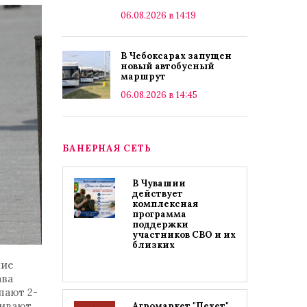
06.08.2026 в 14:19
В Чебоксарах запущен
новый автобусный
маршрут
06.08.2026 в 14:45
БАНЕРНАЯ СЕТЬ
В Чувашии
действует
комплексная
программа
поддержки
участников СВО и их
близких
шие
ава
пают 2-
ивают,
Агромаркет "Пехет"