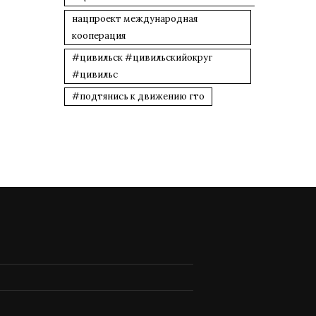
нацпроект международная
кооперация
#цивильск #цивильскийокруг
#цивильс
#подтянись к движению гто