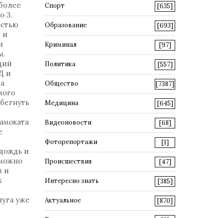
 более
Спорт
[635]
о 3.
остью
Образование
[693]
 и
и
Криминал
[97]
м.
щий
Политика
[557]
Д и
на
Общество
[7387]
мого
ибегнуть
Медицина
[645]
самоката
Видеоновости
[68]
е
Фоторепортажи
[1]
 дождь и
 можно
Происшествия
[47]
в и
х
Интересно знать
[385]
луга уже
Актуальное
[870]