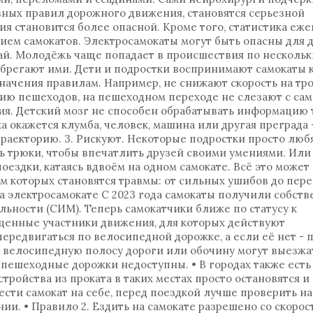
ных правил дорожного движения, становятся серьезной
я становится более опасной. Кроме того, статистика еж
ием самокатов. Электросамокаты могут быть опасны для 
чай. Молодёжь чаще попадает в происшествия по несколь
ебрегают ими. Дети и подростки воспринимают самокаты 
начения правилам. Например, не снижают скорость на тро
ю пешеходов, на пешеходном переходе не слезают с само
ия. Детский мозг не способен обрабатывать информацию 
ка окажется клумба, человек, машина или другая преграда 
траекторию. 3. Рискуют. Некоторые подростки просто люб
ь трюки, чтобы впечатлить друзей своими умениями. Или
ездки, катаясь вдвоём на одном самокате. Всё это может
м которых становятся травмы: от сильных ушибов до пер
а электросамокате С 2023 года самокаты получили собст
ьности (СИМ). Теперь самокатчики ближе по статусу к
ценные участники движения, для которых действуют
передвигаться по велосипедной дорожке, а если её нет - 
а велосипедную полосу дороги или обочину могут выезж
 и пешеходные дорожки недоступны. • В городах также есть
тройства из проката в таких местах просто остановятся и
ести самокат на себе, перед поездкой лучше проверить н
ии. • Правило 2. Ездить на самокате разрешено со скорос