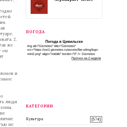
егодно
детей
ким
как
ПОГОДА
туаре,
ката. 2.
Погода в Цивильске
так же
img alt="Gismeteo" title="Gismeteo"
- он
src="https://ost1.gismeteo.ru/assets/flat-ui/img/logo-
mini2.png" align="middle" border="0" />
Gismeteo
ят
Прогноз на 2 недели
еломов и
венное
по
ать люди
КАТЕГОРИИ
 зоны,
 не
аличие
Культура
[574]
тью не