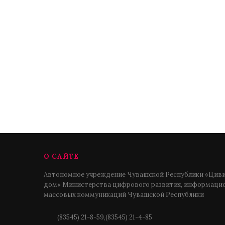
О САЙТЕ
Автономное учреждение Чувашской Республики «Циви
дом» Министерства цифрового развития, информацио
массовых коммуникаций Чувашской Республики
(83545) 21-8-59,(83545) 21-4-85