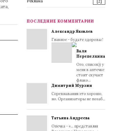
ного
Реклама
[2]
ата,
ПОСЛЕДНИЕ КОММЕНТАРИИ
Александр Яковлев
Главное - будьте здоровы !
Валя
Перепелкина
Ого, список)) у
меня в аптечке
стоит скучает
флако...
Димитрий Мурзин
Соревнавания это хорошо,
но. Организаторы не позаб...
Татьяна Андреева
Опечка - «... представляя