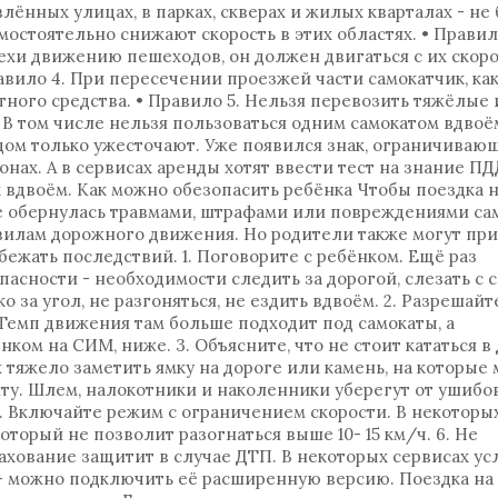
влённых улицах, в парках, скверах и жилых кварталах - не
амостоятельно снижают скорость в этих областях. • Правил
ехи движению пешеходов, он должен двигаться с их скор
равило 4. При пересечении проезжей части самокатчик, как
тного средства. • Правило 5. Нельзя перевозить тяжёлые 
 В том числе нельзя пользоваться одним самокатом вдвоё
ом только ужесточают. Уже появился знак, ограничиваю
нах. А в сервисах аренды хотят ввести тест на знание ПД
 вдвоём. Как можно обезопасить ребёнка Чтобы поездка 
е обернулась травмами, штрафами или повреждениями са
вилам дорожного движения. Но родители также могут пр
ежать последствий. 1. Поговорите с ребёнком. Ещё раз
асности - необходимости следить за дорогой, слезать с 
 за угол, не разгоняться, не ездить вдвоём. 2. Разрешайт
 Темп движения там больше подходит под самокаты, а
ком на СИМ, ниже. 3. Объясните, что не стоит кататься в
ж тяжело заметить ямку на дороге или камень, на которые
иту. Шлем, налокотники и наколенники уберегут от ушибо
5. Включайте режим с ограничением скорости. В некоторы
торый не позволит разогнаться выше 10- 15 км/ч. 6. Не
хование защитит в случае ДТП. В некоторых сервисах ус
 - можно подключить её расширенную версию. Поездка на