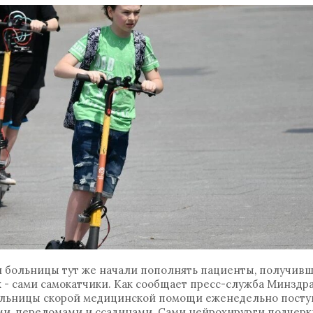
 и больницы тут же начали пополнять пациенты, получив
х - сами самокатчики. Как сообщает пресс-служба Минздр
ольницы скорой медицинской помощи еженедельно посту
ами, переломами и ссадинами. Сами нейрохирурги подчерк