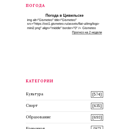
ПОГОДА
Погода в Цивильске
img alt="Gismeteo" title="Gismeteo"
src="https://ost1.gismeteo.ru/assets/flat-ui/img/logo-
mini2.png" align="middle" border="0" />
Gismeteo
Прогноз на 2 недели
КАТЕГОРИИ
Культура
[574]
Спорт
[635]
Образование
[693]
Криминал
[97]