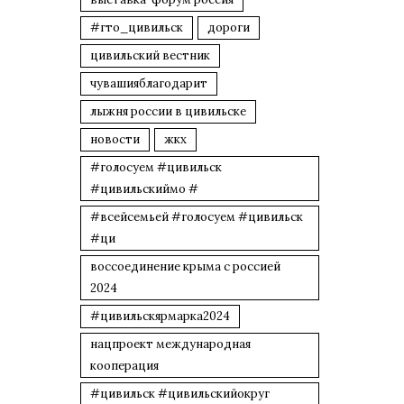
#гто_цивильск
дороги
цивильский вестник
чувашияблагодарит
лыжня россии в цивильске
новости
жкх
#голосуем #цивильск
#цивильскиймо #
#всейсемьей #голосуем #цивильск
#ци
воссоединение крыма с россией
2024
#цивильскярмарка2024
нацпроект международная
кооперация
#цивильск #цивильскийокруг