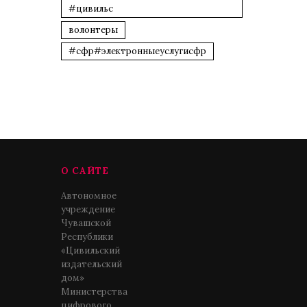
#цивильс
волонтеры
#сфр#электронныеуслугисфр
О САЙТЕ
Автономное
учреждение
Чувашской
Республики
«Цивильский
издательский
дом»
Министерства
цифрового