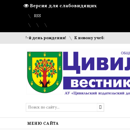
Версия для слабовидящих
Вход
Регистрация
Карта сайта
RSS
тил 437-й день рождения!
К новому учебному году готовы
МЕНЮ САЙТА