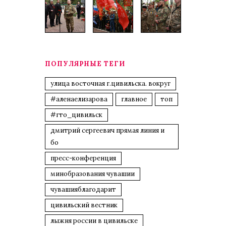
ПОПУЛЯРНЫЕ ТЕГИ
улица восточная г.цивильска. вокруг
#аленаелизарова
главное
топ
#гто_цивильск
дмитрий сергеевич прямая линия и
бо
пресс-конференция
минобразования чувашии
чувашияблагодарит
цивильский вестник
лыжня россии в цивильске