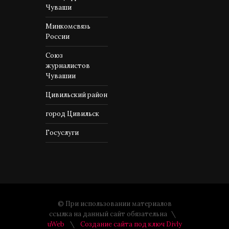
Чуваши
Минкомсвязь
России
Союз
журналистов
Чувашии
Цивильский район
город Цивильск
Госуслуги
© При использовании материалов
ссылка на данный сайт обязательна
uWeb
Создание сайта под ключ Divly