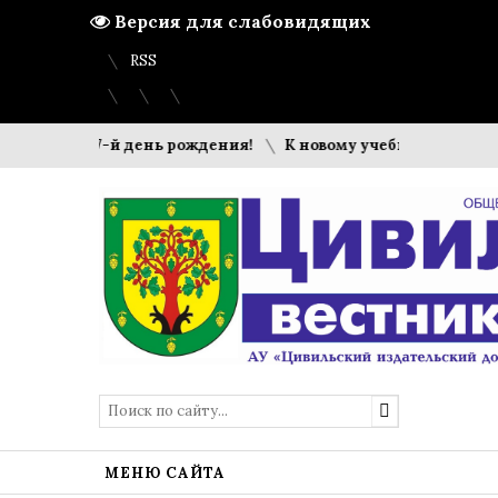
Версия для слабовидящих
Вход
Регистрация
Карта сайта
RSS
тил 437-й день рождения!
К новому учебному году готовы
МЕНЮ САЙТА