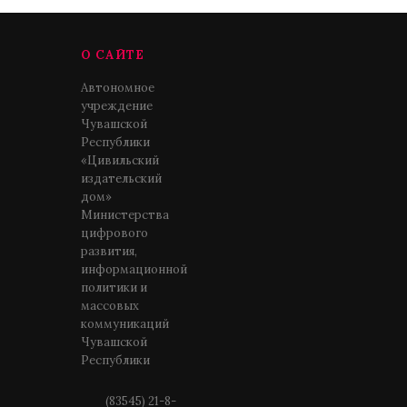
О САЙТЕ
Автономное
учреждение
Чувашской
Республики
«Цивильский
издательский
дом»
Министерства
цифрового
развития,
информационной
политики и
массовых
коммуникаций
Чувашской
Республики
(83545) 21-8-