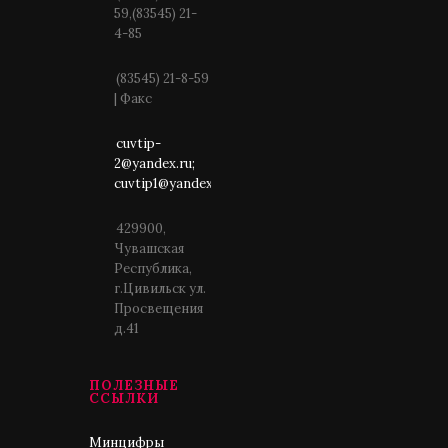
59,(83545) 21-
4-85
(83545) 21-8-59
| Факс
cuvtip-
2@yandex.ru;
cuvtip1@yandex.ru
429900,
Чувашская
Республика,
г.Цивильск ул.
Просвещения
д.41
ПОЛЕЗНЫЕ
ССЫЛКИ
Минцифры