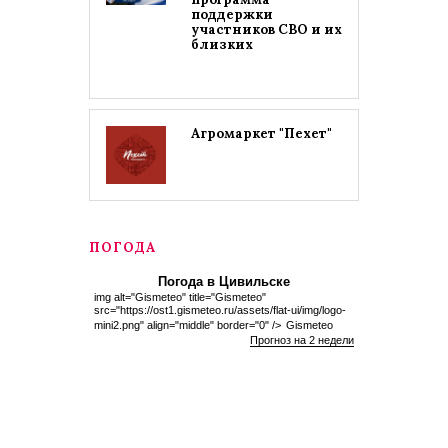
поддержки
участников СВО и их
близких
Агромаркет "Пехет"
ПОГОДА
Погода в Цивильске
img alt="Gismeteo" title="Gismeteo"
src="https://ost1.gismeteo.ru/assets/flat-ui/img/logo-
mini2.png" align="middle" border="0" />
Gismeteo
Прогноз на 2 недели