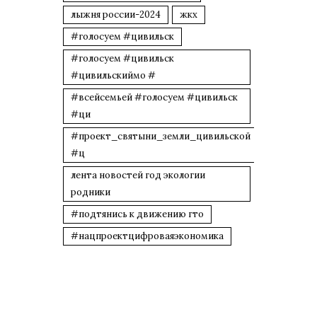
лыжня россии-2024
жкх
#голосуем #цивильск
#голосуем #цивильск
#цивильскиймо #
#всейсемьей #голосуем #цивильск
#ци
#проект_святыни_земли_цивильской
#ц
лента новостей год экологии
родники
#подтянись к движению гто
#нацпроектцифроваяэкономика