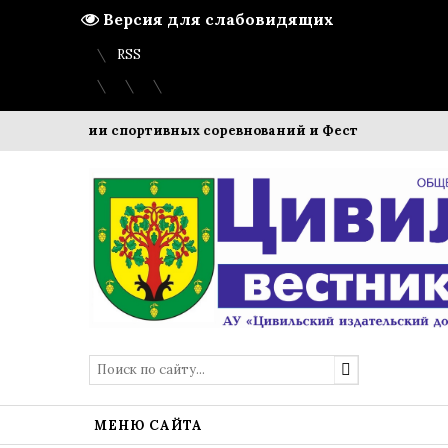
Версия для слабовидящих
Вход
Регистрация
Карта сайта
RSS
дении спортивных соревнований и Фестиваля ВФСК ГТО
МЕНЮ САЙТА