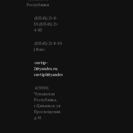
Республики
(83545) 21-8-
59,(83545) 21-
4-85
(83545) 21-8-59
| Факс
cuvtip-
2@yandex.ru;
cuvtip1@yandex.ru
429900,
Чувашская
Республика,
г.Цивильск ул.
Просвещения
д.41