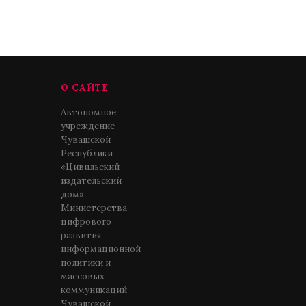
О САЙТЕ
Автономное
учреждение
Чувашской
Республики
«Цивильский
издательский
дом»
Министерства
цифрового
развития,
информационной
политики и
массовых
коммуникаций
Чувашской