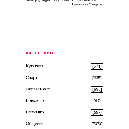
mini2.png" align="middle" border="0" />
Gismeteo
Прогноз на 2 недели
КАТЕГОРИИ
Культура
[574]
Спорт
[635]
Образование
[693]
Криминал
[97]
Политика
[557]
Общество
[7373]