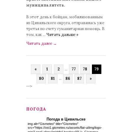
муниципалитета.
В этот день к бойцам, мобилизованным
из Цивильского округа, отправилась уже
третья по счету гуманитарная помощь. В
том, как
...
Читать дальше »
Читать далее
→
«
1
2
...
77
78
79
80
81
...
86
87
»
-->
ПОГОДА
Погода в Цивильске
img alt="Gismeteo" title="Gismeteo"
src="https://ost1.gismeteo.ru/assets/flat-ui/img/logo-