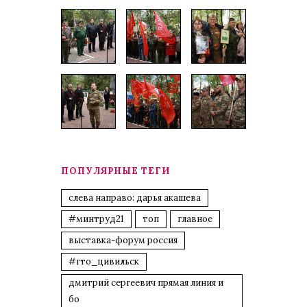
ПОПУЛЯРНЫЕ ТЕГИ
слева направо: дарья акашева
#минтруд21
топ
главное
выставка-форум россия
#гто_цивильск
дмитрий сергеевич прямая линия и
бо