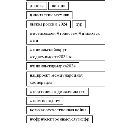
дороги
погода
цивильский вестник
лыжня россии-2024
цур
#всейсемьей #голосуем #цивильск
#ци
#цивильскийокруг
#сдаемвместе2024 #
#цивильскярмарка2024
нацпроект международная
кооперация
#подтянись к движению гто
#носкисолдату
великая отечественная война
#сфр#электронныеуслугисфр