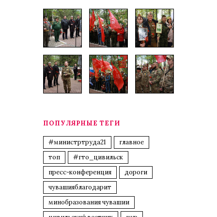
ПОПУЛЯРНЫЕ ТЕГИ
#министртруда21
главное
топ
#гто_цивильск
пресс-конференция
дороги
чувашияблагодарит
минобразования чувашии