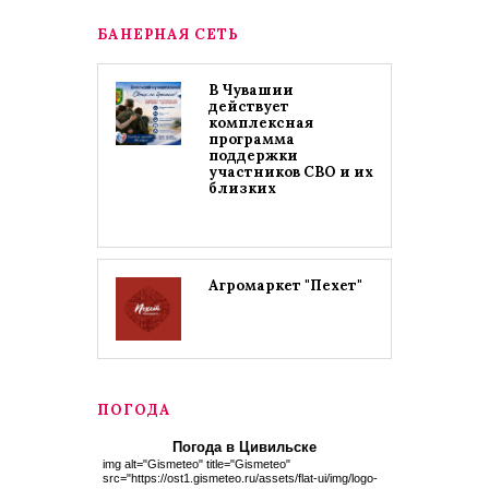
БАНЕРНАЯ СЕТЬ
В Чувашии
действует
комплексная
программа
поддержки
участников СВО и их
близких
Агромаркет "Пехет"
ПОГОДА
Погода в Цивильске
img alt="Gismeteo" title="Gismeteo"
src="https://ost1.gismeteo.ru/assets/flat-ui/img/logo-