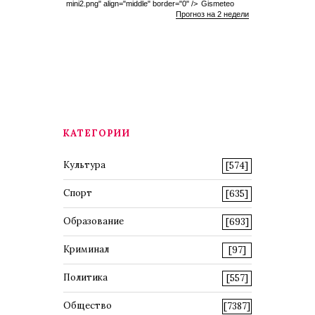
mini2.png" align="middle" border="0" />
Gismeteo
Прогноз на 2 недели
КАТЕГОРИИ
Культура
[574]
Спорт
[635]
Образование
[693]
Криминал
[97]
Политика
[557]
Общество
[7387]