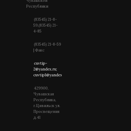
Чувашской
Республики
(83545) 21-8-
59,(83545) 21-
4-85
(83545) 21-8-59
| Факс
cuvtip-
2@yandex.ru;
cuvtip1@yandex.ru
429900,
Чувашская
Республика,
г.Цивильск ул.
Просвещения
д.41