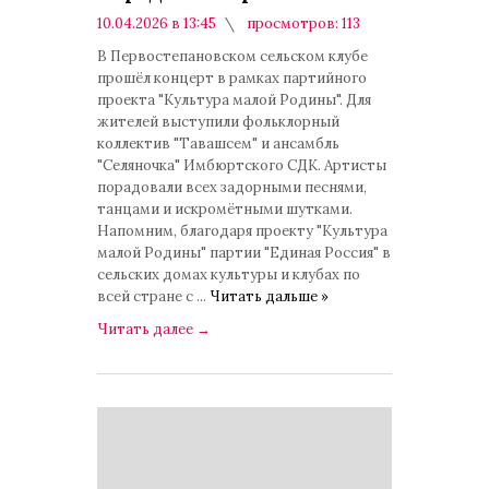
10.04.2026 в 13:45
просмотров: 113
комментариев: 0
В Первостепановском сельском клубе
прошёл концерт в рамках партийного
проекта "Культура малой Родины". Для
жителей выступили фольклорный
коллектив "Тавашсем" и ансамбль
"Селяночка" Имбюртского СДК. Артисты
порадовали всех задорными песнями,
танцами и искромётными шутками.
Напомним, благодаря проекту "Культура
малой Родины" партии "Единая Россия" в
сельских домах культуры и клубах по
всей стране с
...
Читать дальше »
Читать далее
→