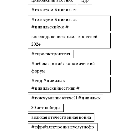
цивильский вестник
цур
#голосуем #цивильск
#голосуем #цивильск
#цивильскиймо #
воссоединение крыма с россией
2024
#спросистроителя
#чебоксарский экономический
форум
#еид #цивильск
#цивильскийвестник #
#гкчсчувашии #гкчс21 #цивильск
80 лет победы
великая отечественная война
#сфр#электронныеуслугисфр