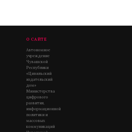
О САЙТЕ
Автономное
учреждение
Чувашской
Республики
«Цивильский
издательский
дом»
Министерства
цифрового
развития,
информационной
политики и
массовых
коммуникаций