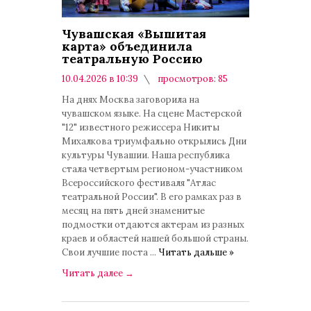
Чувашская «Вышитая
карта» объединила
театральную Россию
10.04.2026 в 10:39
просмотров: 85
комментариев: 0
На днях Москва заговорила на
чувашском языке. На сцене Мастерской
"12" известного режиссера Никиты
Михалкова триумфально открылись Дни
культуры Чувашии. Наша республика
стала четвертым регионом-участником
Всероссийского фестиваля "Атлас
театральной России". В его рамках раз в
месяц на пять дней знаменитые
подмостки отдаются актерам из разных
краев и областей нашей большой страны.
Свои лучшие поста
...
Читать дальше »
Читать далее
→