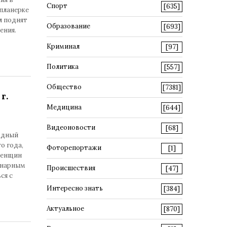
Спорт
[635]
планерке
л поднят
Образование
[693]
ения.
Криминал
[97]
Политика
[557]
Общество
[7381]
г.
Медицина
[644]
Видеоновости
[68]
одный
о года,
Фоторепортажи
[1]
женщин
инарным
Происшествия
[47]
ся с
Интересно знать
[384]
Актуальное
[870]