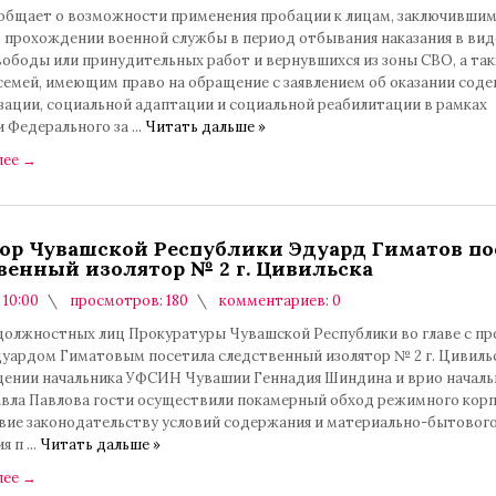
бщает о возможности применения пробации к лицам, заключивши
о прохождении военной службы в период отбывания наказания в вид
вободы или принудительных работ и вернувшихся из зоны СВО, а та
семей, имеющим право на обращение с заявлением об оказании соде
зации, социальной адаптации и социальной реабилитации в рамках
и Федерального за
...
Читать дальше »
лее
→
ор Чувашской Республики Эдуард Гиматов по
венный изолятор № 2 г. Цивильска
 10:00
просмотров: 180
комментариев: 0
должностных лиц Прокуратуры Чувашской Республики во главе с п
дуардом Гиматовым посетила следственный изолятор № 2 г. Цивильс
ении начальника УФСИН Чувашии Геннадия Шиндина и врио началь
вла Павлова гости осуществили покамерный обход режимного корп
вие законодательству условий содержания и материально-бытовог
ия п
...
Читать дальше »
лее
→