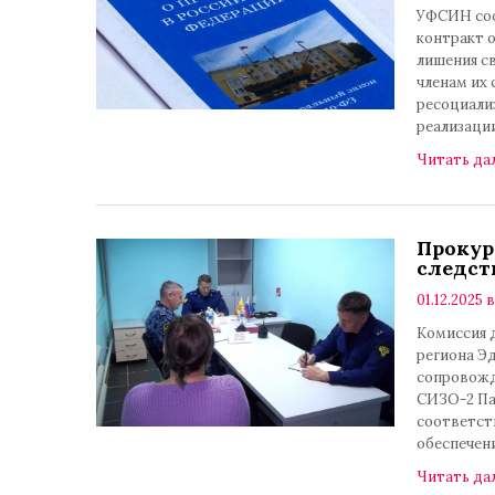
УФСИН соо
контракт 
лишения с
членам их 
ресоциали
реализаци
Читать да
Прокур
следст
01.12.2025 в
Комиссия 
региона Э
сопровожд
СИЗО-2 Па
соответст
обеспечен
Читать да