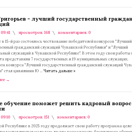
ригорьев - лучший государственный гражда
щий
 09:41
просмотров: 168
комментариев: 0
у в 15-й раз состоялось чествование победителей конкурсов "Лучший
венный гражданский служащий Чувашской Республики" и "Лучший
ьный служащий в Чувашской Республике". В этом году свои работы 
та представили 7 государственных и 19 муниципальных служащих.
ем конкурса "Лучший государственный гражданский служащий Чув
и" стал цивилянин Ю
...
Читать дальше »
лее
→
е обучение поможет решить кадровый вопрос
ии
 09:10
просмотров: 151
комментариев: 0
ой Республике в 2025 году продолжает свою работу программа целе
 предоставляющая молодым людям возможность бесплатного обучен