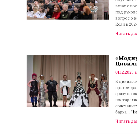
вузах с п
под руков
вопрос о 
Если в 202
Читать да
«Модну
Цивиль
01.12.2025 в
В цивильс
приговор».
сразу по 
постарали
сочетание
барха
...
Чи
Читать да