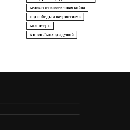
великая отечественная война
год победы и патриотизма
волонтеры
#цосп #молодыдушой