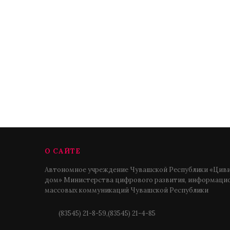
О САЙТЕ
Автономное учреждение Чувашской Республики «Циви
дом» Министерства цифрового развития, информацио
массовых коммуникаций Чувашской Республики
(83545) 21-8-59,(83545) 21-4-85