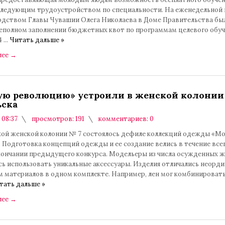
оследующим трудоустройством по специальности. На еженедельной 
одством Главы Чувашии Олега Николаева в Доме Правительства бы
неполном заполнении бюджетных квот по программам целевого обуч
4
...
Читать дальше »
лее
→
ю революцию» устроили в женской колонии 
ска
 08:37
просмотров: 191
комментариев: 0
кой женской колонии № 7 состоялось дефиле коллекций одежды «М
 Подготовка концепций одежды и ее создание велись в течение всег
окончании предыдущего конкурса. Модельеры из числа осужденных 
сь использовать уникальные аксессуары. Изделия отличались неорд
м материалов в одном комплекте. Например, лен мог комбинировать
тать дальше »
лее
→