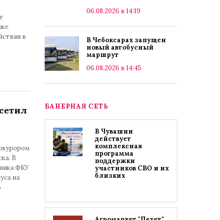
м
06.08.2026 в 14:19
е
кже
йствия в
В Чебоксарах запущен
новый автобусный
маршрут
06.08.2026 в 14:45
БАНЕРНАЯ СЕТЬ
сетил
В Чувашии
действует
комплексная
рокурором
программа
ка. В
поддержки
ника ФКУ
участников СВО и их
близких
уса на
о
Агромаркет "Пехет"