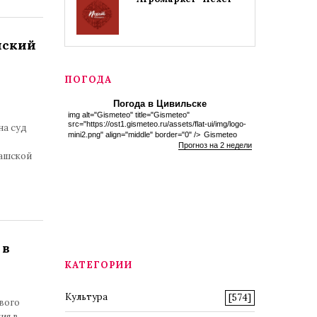
нский
ПОГОДА
Погода в Цивильске
img alt="Gismeteo" title="Gismeteo"
src="https://ost1.gismeteo.ru/assets/flat-ui/img/logo-
на суд
mini2.png" align="middle" border="0" />
Gismeteo
Прогноз на 2 недели
ашской
 в
КАТЕГОРИИ
Культура
[574]
вого
ия в